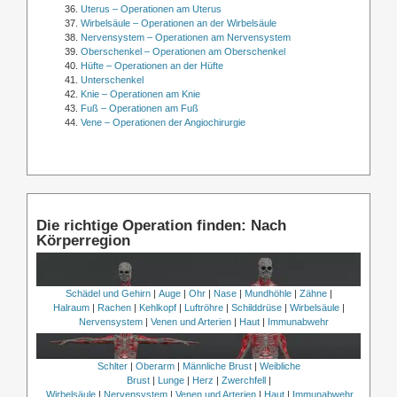
Uterus – Operationen am Uterus
Wirbelsäule – Operationen an der Wirbelsäule
Nervensystem – Operationen am Nervensystem
Oberschenkel – Operationen am Oberschenkel
Hüfte – Operationen an der Hüfte
Unterschenkel
Knie – Operationen am Knie
Fuß – Operationen am Fuß
Vene – Operationen der Angiochirurgie
Die richtige Operation finden: Nach
Körperregion
Schädel und Gehirn
|
Auge
|
Ohr
|
Nase
|
Mundhöhle
|
Zähne
|
Halraum
|
Rachen
|
Kehlkopf
|
Luftröhre
|
Schilddrüse
|
Wirbelsäule
|
Nervensystem
|
Venen und Arterien
|
Haut
|
Immunabwehr
Schlter
|
Oberarm
|
Männliche Brust
|
Weibliche
Brust
|
Lunge
|
Herz
|
Zwerchfell
|
Wirbelsäule
|
Nervensystem
|
Venen und Arterien
|
Haut
|
Immunabwehr