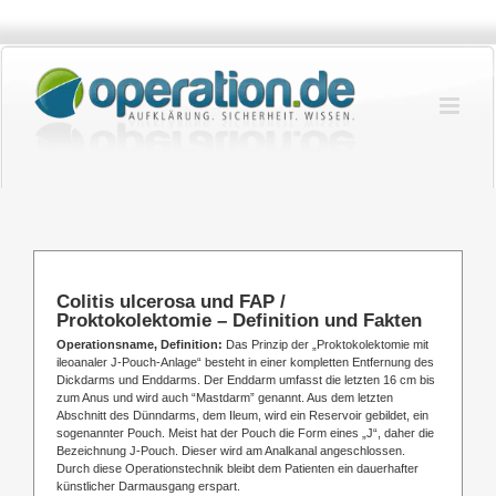
Zum
Inhalt
springen
Colitis ulcerosa und FAP /
Proktokolektomie – Definition und Fakten
Operationsname, Definition:
Das Prinzip der „Proktokolektomie mit
ileoanaler J-Pouch-Anlage“ besteht in einer kompletten Entfernung des
Dickdarms und Enddarms. Der Enddarm umfasst die letzten 16 cm bis
zum Anus und wird auch “Mastdarm” genannt. Aus dem letzten
Abschnitt des Dünndarms, dem Ileum, wird ein Reservoir gebildet, ein
sogenannter Pouch. Meist hat der Pouch die Form eines „J“, daher die
Bezeichnung J-Pouch. Dieser wird am Analkanal angeschlossen.
Durch diese Operationstechnik bleibt dem Patienten ein dauerhafter
künstlicher Darmausgang erspart.