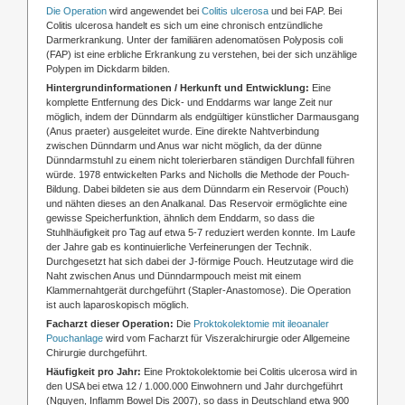
Die Operation
wird angewendet bei
Colitis ulcerosa
und bei FAP. Bei
Colitis ulcerosa handelt es sich um eine chronisch entzündliche
Darmerkrankung. Unter der familiären adenomatösen Polyposis coli
(FAP) ist eine erbliche Erkrankung zu verstehen, bei der sich unzählige
Polypen im Dickdarm bilden.
Hintergrundinformationen / Herkunft und Entwicklung:
Eine
komplette Entfernung des Dick- und Enddarms war lange Zeit nur
möglich, indem der Dünndarm als endgültiger künstlicher Darmausgang
(Anus praeter) ausgeleitet wurde. Eine direkte Nahtverbindung
zwischen Dünndarm und Anus war nicht möglich, da der dünne
Dünndarmstuhl zu einem nicht tolerierbaren ständigen Durchfall führen
würde. 1978 entwickelten Parks and Nicholls die Methode der Pouch-
Bildung. Dabei bildeten sie aus dem Dünndarm ein Reservoir (Pouch)
und nähten dieses an den Analkanal. Das Reservoir ermöglichte eine
gewisse Speicherfunktion, ähnlich dem Enddarm, so dass die
Stuhlhäufigkeit pro Tag auf etwa 5-7 reduziert werden konnte. Im Laufe
der Jahre gab es kontinuierliche Verfeinerungen der Technik.
Durchgesetzt hat sich dabei der J-förmige Pouch. Heutzutage wird die
Naht zwischen Anus und Dünndarmpouch meist mit einem
Klammernahtgerät durchgeführt (Stapler-Anastomose). Die Operation
ist auch laparoskopisch möglich.
Facharzt dieser Operation:
Die
Proktokolektomie mit ileoanaler
Pouchanlage
wird vom Facharzt für Viszeralchirurgie oder Allgemeine
Chirurgie durchgeführt.
Häufigkeit pro Jahr:
Eine Proktokolektomie bei Colitis ulcerosa wird in
den USA bei etwa 12 / 1.000.000 Einwohnern und Jahr durchgeführt
(Nguyen, Inflamm Bowel Dis 2007), so dass in Deutschland etwa 900