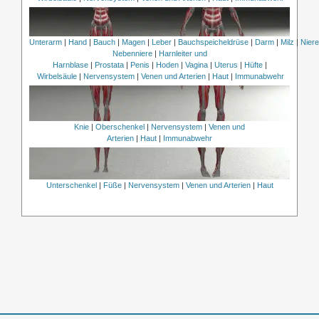
Unterarm
|
Hand
|
Bauch
|
Magen
|
Leber
|
Bauchspeicheldrüse
|
Darm
|
Milz
|
Nier
Nebenniere
|
Harnleiter und
Harnblase
|
Prostata
|
Penis
|
Hoden
|
Vagina
|
Uterus
|
Hüfte
|
Wirbelsäule
|
Nervensystem
|
Venen und Arterien
|
Haut
|
Immunabwehr
Knie
|
Oberschenkel
|
Nervensystem
|
Venen und
Arterien
|
Haut
|
Immunabwehr
Unterschenkel
|
Füße
|
Nervensystem
|
Venen und Arterien
|
Haut