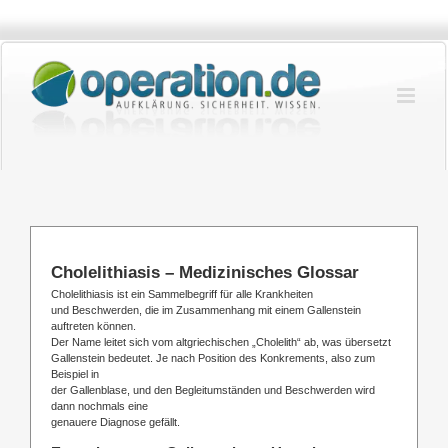
Zum
Inhalt
springen
Cholelithiasis – Medizinisches Glossar
Cholelithiasis ist ein Sammelbegriff für alle Krankheiten
und Beschwerden, die im Zusammenhang mit einem Gallenstein
auftreten können.
Der Name leitet sich vom altgriechischen „Cholelith“ ab, was übersetzt
Gallenstein bedeutet. Je nach Position des Konkrements, also zum
Beispiel in
der Gallenblase, und den Begleitumständen und Beschwerden wird
dann nochmals eine
genauere Diagnose gefällt.