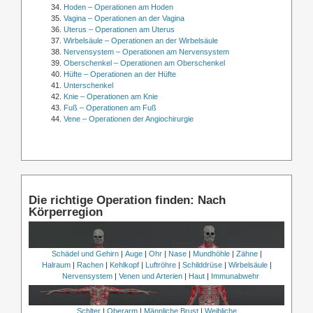
Hoden – Operationen am Hoden
Vagina – Operationen an der Vagina
Uterus – Operationen am Uterus
Wirbelsäule – Operationen an der Wirbelsäule
Nervensystem – Operationen am Nervensystem
Oberschenkel – Operationen am Oberschenkel
Hüfte – Operationen an der Hüfte
Unterschenkel
Knie – Operationen am Knie
Fuß – Operationen am Fuß
Vene – Operationen der Angiochirurgie
Die richtige Operation finden: Nach
Körperregion
Schädel und Gehirn
|
Auge
|
Ohr
|
Nase
|
Mundhöhle
|
Zähne
|
Halraum
|
Rachen
|
Kehlkopf
|
Luftröhre
|
Schilddrüse
|
Wirbelsäule
|
Nervensystem
|
Venen und Arterien
|
Haut
|
Immunabwehr
Schlter
|
Oberarm
|
Männliche Brust
|
Weibliche