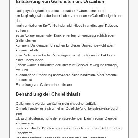
Entstehung von Gallensteinen: Ursachen
Rein physiologisch betrachtet, entstehen Gallensteine durch
ein Ungleichgewicht der in der Leber vorhandenen Gallenflüssigkeit und
der
hierin enthaltenen Stoffe. Befinden sich diese in ungünstiger Relation,
so kann
es zu Ablagerungen oder Konkrementen, umgangssprachlich eben
Gallensteinen
kommen. Die genauen Ursachen für dieses Ungleichgewicht aber
können vielfältig
sein. Neben genetischer Veranlagung werden allgemeine Faktoren
eines ungesunden
Lebenswandels diskutiert, darunter zum Beispiel Bewegungsmangel,
fett- und
zuckerreiche Ernährung und weitere. Auch bestimmte Medikamente
können die
Entstehung von Gallensteinen fördern.
Behandlung der Cholelithiasis
Gallensteine werden zunächst nicht unbedingt auffällig.
Oftmals handelt es sich um einen Zufallsbefund, beispielsweise durch
eine
Ultraschalluntersuchung der entsprechenden Bauchregion. Daneben
können aber
auch spezifische Druckschmerzen im Bauch, verfärbter Stuhl, erhöhte
Leberwerte
und zunehmende Schlappheit und Müdigkeit auf Gallensteine