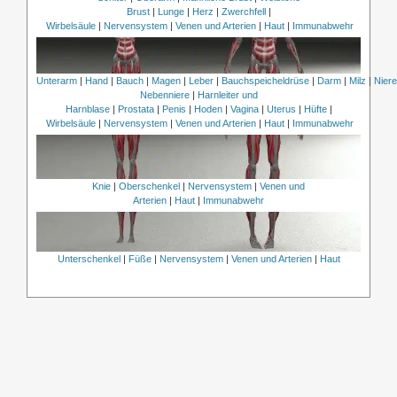
Brust
|
Lunge
|
Herz
|
Zwerchfell
|
Wirbelsäule
|
Nervensystem
|
Venen und Arterien
|
Haut
|
Immunabwehr
Unterarm
|
Hand
|
Bauch
|
Magen
|
Leber
|
Bauchspeicheldrüse
|
Darm
|
Milz
|
Nier
Nebenniere
|
Harnleiter und
Harnblase
|
Prostata
|
Penis
|
Hoden
|
Vagina
|
Uterus
|
Hüfte
|
Wirbelsäule
|
Nervensystem
|
Venen und Arterien
|
Haut
|
Immunabwehr
Knie
|
Oberschenkel
|
Nervensystem
|
Venen und
Arterien
|
Haut
|
Immunabwehr
Unterschenkel
|
Füße
|
Nervensystem
|
Venen und Arterien
|
Haut