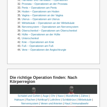
Prostata – Operationen an der Prostata
Penis – Operationen am Penis
Hoden – Operationen am Hoden
Vagina – Operationen an der Vagina
Uterus – Operationen am Uterus
Wirbelsäule – Operationen an der Wirbelsäule
Nervensystem – Operationen am Nervensystem
Oberschenkel – Operationen am Oberschenkel
Hüfte – Operationen an der Hüfte
Unterschenkel
Knie – Operationen am Knie
Fuß – Operationen am Fuß
Vene – Operationen der Angiochirurgie
Die richtige Operation finden: Nach
Körperregion
Schädel und Gehirn
|
Auge
|
Ohr
|
Nase
|
Mundhöhle
|
Zähne
|
Halraum
|
Rachen
|
Kehlkopf
|
Luftröhre
|
Schilddrüse
|
Wirbelsäule
|
Nervensystem
|
Venen und Arterien
|
Haut
|
Immunabwehr