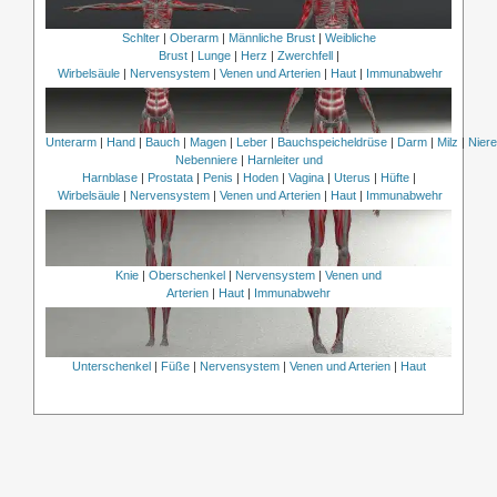
Schlter
|
Oberarm
|
Männliche Brust
|
Weibliche
Brust
|
Lunge
|
Herz
|
Zwerchfell
|
Wirbelsäule
|
Nervensystem
|
Venen und Arterien
|
Haut
|
Immunabwehr
Unterarm
|
Hand
|
Bauch
|
Magen
|
Leber
|
Bauchspeicheldrüse
|
Darm
|
Milz
|
Nier
Nebenniere
|
Harnleiter und
Harnblase
|
Prostata
|
Penis
|
Hoden
|
Vagina
|
Uterus
|
Hüfte
|
Wirbelsäule
|
Nervensystem
|
Venen und Arterien
|
Haut
|
Immunabwehr
Knie
|
Oberschenkel
|
Nervensystem
|
Venen und
Arterien
|
Haut
|
Immunabwehr
Unterschenkel
|
Füße
|
Nervensystem
|
Venen und Arterien
|
Haut