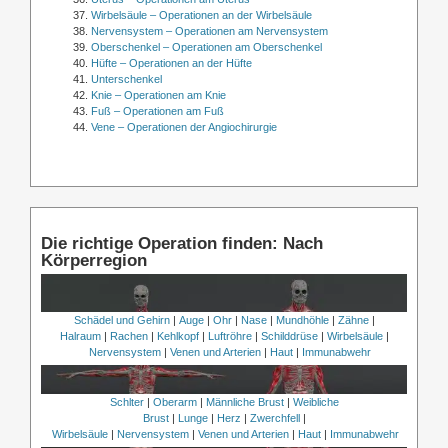
Wirbelsäule – Operationen an der Wirbelsäule
Nervensystem – Operationen am Nervensystem
Oberschenkel – Operationen am Oberschenkel
Hüfte – Operationen an der Hüfte
Unterschenkel
Knie – Operationen am Knie
Fuß – Operationen am Fuß
Vene – Operationen der Angiochirurgie
Die richtige Operation finden: Nach
Körperregion
Schädel und Gehirn
|
Auge
|
Ohr
|
Nase
|
Mundhöhle
|
Zähne
|
Halraum
|
Rachen
|
Kehlkopf
|
Luftröhre
|
Schilddrüse
|
Wirbelsäule
|
Nervensystem
|
Venen und Arterien
|
Haut
|
Immunabwehr
Schlter
|
Oberarm
|
Männliche Brust
|
Weibliche
Brust
|
Lunge
|
Herz
|
Zwerchfell
|
Wirbelsäule
|
Nervensystem
|
Venen und Arterien
|
Haut
|
Immunabwehr