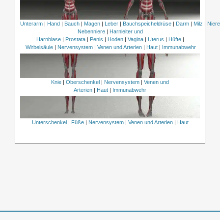
Unterarm
|
Hand
|
Bauch
|
Magen
|
Leber
|
Bauchspeicheldrüse
|
Darm
|
Milz
|
Nier
Nebenniere
|
Harnleiter und
Harnblase
|
Prostata
|
Penis
|
Hoden
|
Vagina
|
Uterus
|
Hüfte
|
Wirbelsäule
|
Nervensystem
|
Venen und Arterien
|
Haut
|
Immunabwehr
Knie
|
Oberschenkel
|
Nervensystem
|
Venen und
Arterien
|
Haut
|
Immunabwehr
Unterschenkel
|
Füße
|
Nervensystem
|
Venen und Arterien
|
Haut