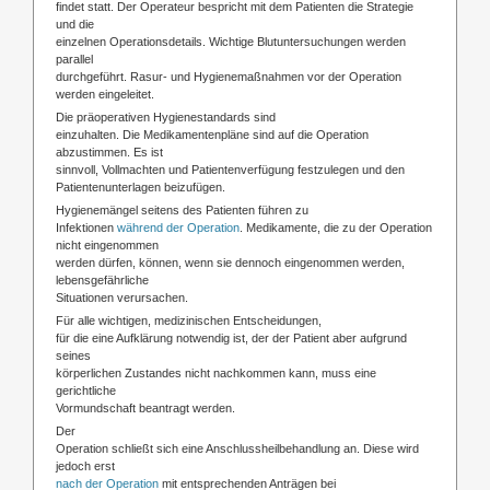
findet statt. Der Operateur bespricht mit dem Patienten die Strategie
und die
einzelnen Operationsdetails. Wichtige Blutuntersuchungen werden
parallel
durchgeführt. Rasur- und Hygienemaßnahmen vor der Operation
werden eingeleitet.
Die präoperativen Hygienestandards sind
einzuhalten. Die Medikamentenpläne sind auf die Operation
abzustimmen. Es ist
sinnvoll, Vollmachten und Patientenverfügung festzulegen und den
Patientenunterlagen beizufügen.
Hygienemängel seitens des Patienten führen zu
Infektionen
während der Operation
. Medikamente, die zu der Operation
nicht eingenommen
werden dürfen, können, wenn sie dennoch eingenommen werden,
lebensgefährliche
Situationen verursachen.
Für alle wichtigen, medizinischen Entscheidungen,
für die eine Aufklärung notwendig ist, der der Patient aber aufgrund
seines
körperlichen Zustandes nicht nachkommen kann, muss eine
gerichtliche
Vormundschaft beantragt werden.
Der
Operation schließt sich eine Anschlussheilbehandlung an. Diese wird
jedoch erst
nach der Operation
mit entsprechenden Anträgen bei