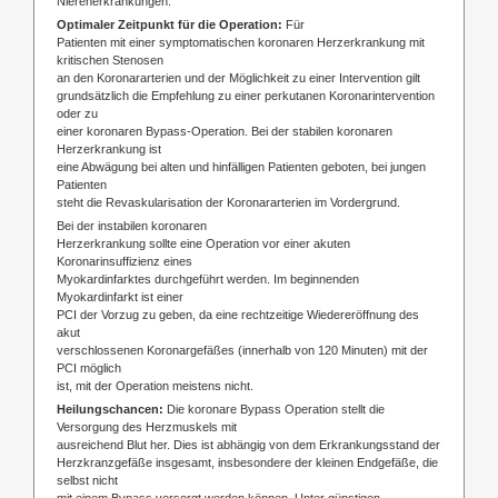
Nierenerkrankungen.
Optimaler Zeitpunkt für die Operation:
Für
Patienten mit einer symptomatischen koronaren Herzerkrankung mit
kritischen Stenosen
an den Koronararterien und der Möglichkeit zu einer Intervention gilt
grundsätzlich die Empfehlung zu einer perkutanen Koronarintervention
oder zu
einer koronaren Bypass-Operation. Bei der stabilen koronaren
Herzerkrankung ist
eine Abwägung bei alten und hinfälligen Patienten geboten, bei jungen
Patienten
steht die Revaskularisation der Koronararterien im Vordergrund.
Bei der instabilen koronaren
Herzerkrankung sollte eine Operation vor einer akuten
Koronarinsuffizienz eines
Myokardinfarktes durchgeführt werden. Im beginnenden
Myokardinfarkt ist einer
PCI der Vorzug zu geben, da eine rechtzeitige Wiedereröffnung des
akut
verschlossenen Koronargefäßes (innerhalb von 120 Minuten) mit der
PCI möglich
ist, mit der Operation meistens nicht.
Heilungschancen:
Die koronare Bypass Operation stellt die
Versorgung des Herzmuskels mit
ausreichend Blut her. Dies ist abhängig von dem Erkrankungsstand der
Herzkranzgefäße insgesamt, insbesondere der kleinen Endgefäße, die
selbst nicht
mit einem Bypass versorgt werden können. Unter günstigen