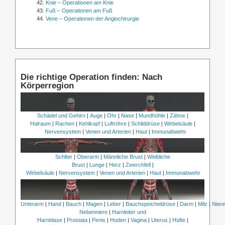
Knie – Operationen am Knie
Fuß – Operationen am Fuß
Vene – Operationen der Angiochirurgie
Die richtige Operation finden: Nach
Körperregion
Schädel und Gehirn
|
Auge
|
Ohr
|
Nase
|
Mundhöhle
|
Zähne
|
Halraum
|
Rachen
|
Kehlkopf
|
Luftröhre
|
Schilddrüse
|
Wirbelsäule
|
Nervensystem
|
Venen und Arterien
|
Haut
|
Immunabwehr
Schlter
|
Oberarm
|
Männliche Brust
|
Weibliche
Brust
|
Lunge
|
Herz
|
Zwerchfell
|
Wirbelsäule
|
Nervensystem
|
Venen und Arterien
|
Haut
|
Immunabwehr
Unterarm
|
Hand
|
Bauch
|
Magen
|
Leber
|
Bauchspeicheldrüse
|
Darm
|
Milz
|
Nier
Nebenniere
|
Harnleiter und
Harnblase
|
Prostata
|
Penis
|
Hoden
|
Vagina
|
Uterus
|
Hüfte
|