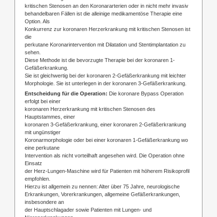
kritischen Stenosen an den Koronararterien oder in nicht mehr invasiv
behandelbaren Fällen ist die alleinige medikamentöse Therapie eine
Option. Als
Konkurrenz zur koronaren Herzerkrankung mit kritischen Stenosen ist
die
perkutane Koronarintervention mit Dilatation und Stentimplantation zu
sehen.
Diese Methode ist die bevorzugte Therapie bei der koronaren 1-
Gefäßerkrankung.
Sie ist gleichwertig bei der koronaren 2-Gefäßerkrankung mit leichter
Morphologie. Sie ist unterlegen in der koronaren 3-Gefäßerkrankung.
Entscheidung für die Operation:
Die koronare Bypass Operation
erfolgt bei einer
koronaren Herzerkrankung mit kritischen Stenosen des
Hauptstammes, einer
koronaren 3-Gefäßerkrankung, einer koronaren 2-Gefäßerkrankung
mit ungünstiger
Koronarmorphologie oder bei einer koronaren 1-Gefäßerkrankung wo
eine perkutane
Intervention als nicht vorteilhaft angesehen wird. Die Operation ohne
Einsatz
der Herz-Lungen-Maschine wird für Patienten mit höherem Risikoprofil
empfohlen.
Hierzu ist allgemein zu nennen: Alter über 75 Jahre, neurologische
Erkrankungen, Vorerkrankungen, allgemeine Gefäßerkrankungen,
insbesondere an
der Hauptschlagader sowie Patienten mit Lungen- und