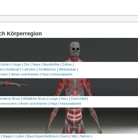
ach Körperregion
 Gehirn
|
Auge
|
Ohr
|
Nase
|
Mundhöhle
|
Zähne
|
en
|
Kehlkopf
|
Luftröhre
|
Schilddrüse
|
Wirbelsäule
|
ystem
|
Venen und Arterien
|
Haut
|
Immunabwehr
nnliche Brust
|
Weibliche Brust
|
Lunge
|
Herz
|
Zwerchfell
|
vensystem
|
Venen und Arterien
|
Haut
|
Immunabwehr
h
|
Magen
|
Leber
|
Bauchspeicheldrüse
|
Darm
|
Milz
|
Nieren
|