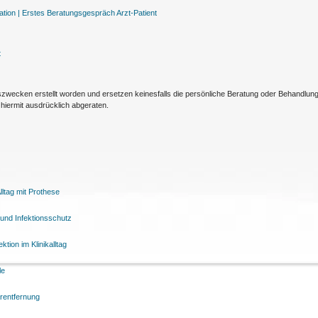
tion |
Erstes Beratungsgespräch Arzt-Patient
t
nszwecken erstellt worden und ersetzen keinesfalls die persönliche Beratung oder Behandlu
hiermit ausdrücklich abgeraten.
ltag mit Prothese
und Infektionsschutz
tion im Klinikalltag
le
arentfernung