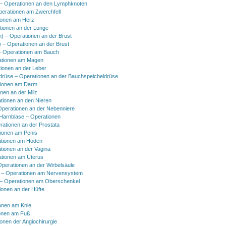
 Operationen an den Lymphknoten
perationen am Zwerchfell
ionen am Herz
tionen an der Lunge
h) – Operationen an der Brust
) – Operationen an der Brust
 Operationen am Bauch
ationen am Magen
ionen an der Leber
drüse – Operationen an der Bauchspeicheldrüse
tionen am Darm
onen an der Milz
tionen an den Nieren
Operationen an der Nebenniere
 Harnblase – Operationen
rationen an der Prostata
tionen am Penis
tionen am Hoden
tionen an der Vagina
ationen am Uterus
Operationen an der Wirbelsäule
 – Operationen am Nervensystem
– Operationen am Oberschenkel
ionen an der Hüfte
onen am Knie
onen am Fuß
onen der Angiochirurgie