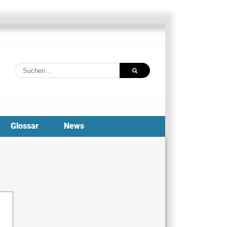
Suche
nach:
Glossar
News