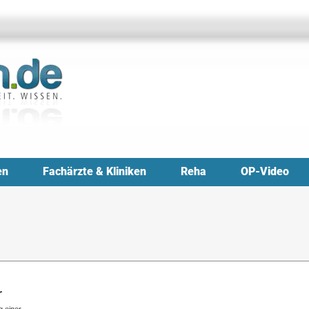
en
Fachärzte & Kliniken
Reha
OP-Video
r