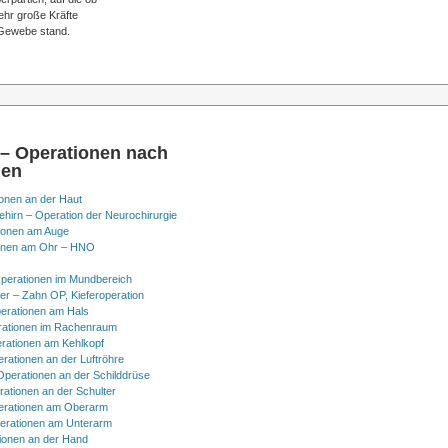
ehr große Kräfte
s Gewebe stand.
 – Operationen nach
nen
onen an der Haut
hirn – Operation der Neurochirurgie
ionen am Auge
onen am Ohr – HNO
perationen im Mundbereich
er – Zahn OP, Kieferoperation
erationen am Hals
ationen im Rachenraum
rationen am Kehlkopf
erationen an der Luftröhre
Operationen an der Schilddrüse
rationen an der Schulter
erationen am Oberarm
erationen am Unterarm
ionen an der Hand