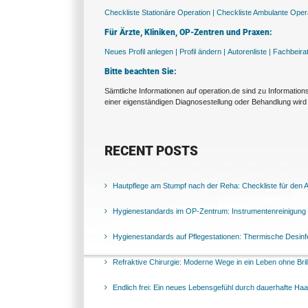
Checkliste Stationäre Operation |
Checkliste Ambulante Opera
Für Ärzte, Kliniken, OP-Zentren und Praxen:
Neues Profil anlegen |
Profil ändern |
Autorenliste |
Fachbeira
Bitte beachten Sie:
Sämtliche Informationen auf operation.de sind zu Informatio
einer eigenständigen Diagnosestellung oder Behandlung wird 
RECENT POSTS
Hautpflege am Stumpf nach der Reha: Checkliste für den Al
Hygienestandards im OP-Zentrum: Instrumentenreinigung 
Hygienestandards auf Pflegestationen: Thermische Desinfek
Refraktive Chirurgie: Moderne Wege in ein Leben ohne Bril
Endlich frei: Ein neues Lebensgefühl durch dauerhafte Ha