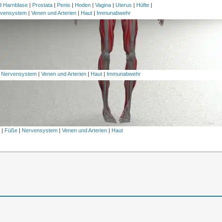
nd Harnblase
|
Prostata
|
Penis
|
Hoden
|
Vagina
|
Uterus
|
Hüfte
|
vensystem
|
Venen und Arterien
|
Haut
|
Immunabwehr
|
Nervensystem
|
Venen und Arterien
|
Haut
|
Immunabwehr
l
|
Füße
|
Nervensystem
|
Venen und Arterien
|
Haut