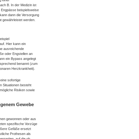
 einer
ch B. In der Medizin ist
e Engpässe beispielsweise
kann dann die Versorgung
t gewährleistet werden.
ispiel
uf. Hier kann ein
ne ausreichende
ße oder Engstellen an
ann ein Bypass angelegt
ntsprechend benannt (zum
ronaren Herzkrankheit).
eine sofortige
 Situationen besteht
 mögliche Risiken sowie
eigenem Gewebe
fenen gewonnen oder aus
eten spezifische Vorzüge
rößere Gefäße ersetzt
tliche Prothesen als
rpartien, auf die ob