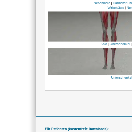
Nebenniere
|
Harnleiter u
Wirbelsäule
|
Ner
Knie
|
Oberschenkel
Unterschenke
Für Patienten (kostenfreie Downloads):