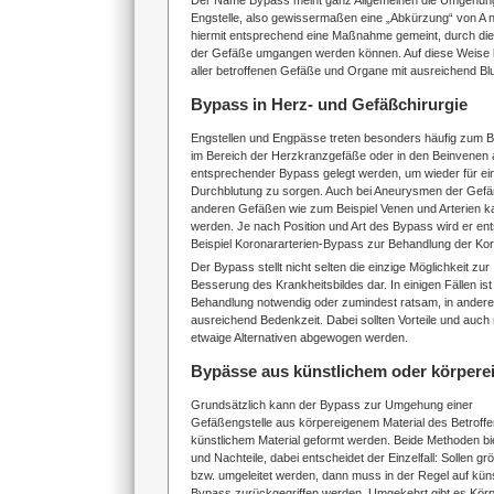
Der Name Bypass meint ganz Allgemeinen die Umgehung
Engstelle, also gewissermaßen eine „Abkürzung“ von A na
hiermit entsprechend eine Maßnahme gemeint, durch di
der Gefäße umgangen werden können. Auf diese Weise 
aller betroffenen Gefäße und Organe mit ausreichend Blu
Bypass in Herz- und Gefäßchirurgie
Engstellen und Engpässe treten besonders häufig zum Be
im Bereich der Herzkranzgefäße oder in den Beinvenen a
entsprechender Bypass gelegt werden, um wieder für ei
Durchblutung zu sorgen. Auch bei Aneurysmen der Gefä
anderen Gefäßen wie zum Beispiel Venen und Arterien k
werden. Je nach Position und Art des Bypass wird er e
Beispiel Koronararterien-Bypass zur Behandlung der Ko
Der Bypass stellt nicht selten die einzige Möglichkeit zur
Besserung des Krankheitsbildes dar. In einigen Fällen ist 
Behandlung notwendig oder zumindest ratsam, in anderen
ausreichend Bedenkzeit. Dabei sollten Vorteile und auch
etwaige Alternativen abgewogen werden.
Bypässe aus künstlichem oder körper
Grundsätzlich kann der Bypass zur Umgehung einer
Gefäßengstelle aus körpereigenem Material des Betrof
künstlichem Material geformt werden. Beide Methoden bi
und Nachteile, dabei entscheidet der Einzelfall: Sollen g
bzw. umgeleitet werden, dann muss in der Regel auf küns
Bypass zurückgegriffen werden. Umgekehrt gibt es Körpe