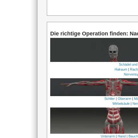
Die richtige Operation finden: N
Schädel und
Halraum
|
Rach
Nervens
Schlter
|
Oberarm
|
Mä
Wirbelsäule
|
Ner
Unterarm
|
Hand
|
Bauc