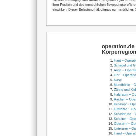
ihrer Position und des menschlichen Bewegungsprofils s
einwirken. Dieser Belastung hält oftmals nur natürliche
operation.de
Körperregio
Haut – Operati
Schädel und Ge
Auge – Operat
Ohr – Operati
Nase
Mundhöhle – O
Zähne und Kief
Halsraum – Op
Rachen – Oper
Kehlkopf – Ope
Luftröhre – Op
Schilddrüse – 
Schulter – Ope
Oberarm – Op
Unterarm – Op
Hand – Operat