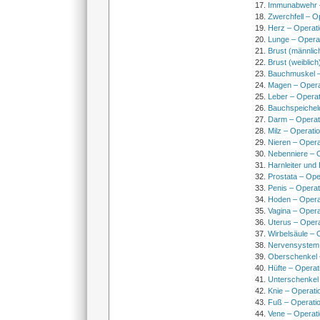
Immunabwehr –
Zwerchfell – O
Herz – Operat
Lunge – Opera
Brust (männlic
Brust (weiblich
Bauchmuskel –
Magen – Oper
Leber – Operat
Bauchspeichel
Darm – Opera
Milz – Operati
Nieren – Opera
Nebenniere – 
Harnleiter und
Prostata – Ope
Penis – Opera
Hoden – Opera
Vagina – Opera
Uterus – Oper
Wirbelsäule – 
Nervensystem
Oberschenkel 
Hüfte – Operat
Unterschenkel
Knie – Operati
Fuß – Operati
Vene – Operati