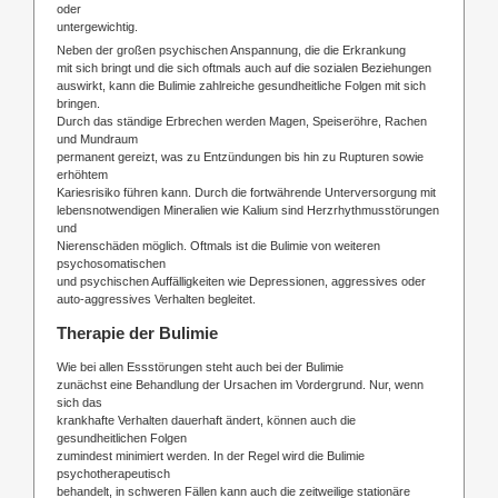
oder
untergewichtig.
Neben der großen psychischen Anspannung, die die Erkrankung
mit sich bringt und die sich oftmals auch auf die sozialen Beziehungen
auswirkt, kann die Bulimie zahlreiche gesundheitliche Folgen mit sich
bringen.
Durch das ständige Erbrechen werden Magen, Speiseröhre, Rachen
und Mundraum
permanent gereizt, was zu Entzündungen bis hin zu Rupturen sowie
erhöhtem
Kariesrisiko führen kann. Durch die fortwährende Unterversorgung mit
lebensnotwendigen Mineralien wie Kalium sind Herzrhythmusstörungen
und
Nierenschäden möglich. Oftmals ist die Bulimie von weiteren
psychosomatischen
und psychischen Auffälligkeiten wie Depressionen, aggressives oder
auto-aggressives Verhalten begleitet.
Therapie der Bulimie
Wie bei allen Essstörungen steht auch bei der Bulimie
zunächst eine Behandlung der Ursachen im Vordergrund. Nur, wenn
sich das
krankhafte Verhalten dauerhaft ändert, können auch die
gesundheitlichen Folgen
zumindest minimiert werden. In der Regel wird die Bulimie
psychotherapeutisch
behandelt, in schweren Fällen kann auch die zeitweilige stationäre