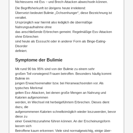
Nichtessens mit Ess – und Brech-Attacken abwechseln können.
Die Begriffsherkunft ist übrigens heute irreleitend:
Übersetzt bedeutet Bulimie „Ochsenhunger“, diese Bezeichnung ist
veraltet.
Ursprünglich war hiermit also lediglich die übermäßige
Nahrungsaufnahme ohne
das anschließende Erbrechen gemeint. Regelmäßige Ess-Attacken
ohne Erbrechen
sind heute als Esssucht oder in anderer Form als Binge-Eating-
Disorder
definiert.
Symptome der Bulimie
Mit rund 90 bis 95% sind von der Bulimie zu einem sehr
großen Teil vorwiegend Frauen betroffen. Besonders häufig kommt
Bulimie im
jungen Erwachsenenalter bzw. bei Heranwachsenden vor. Als
typisches Merkmal
gelten Ess-Attacken, bei denen große Mengen an Nahrung und
Kalorien aufgenommen
werden, im Wechsel mit herbeigeführtem Erbrechen. Dieses dient
dazu, die
aufgenommenen Kalorien schnellstmöglich wieder loszuwerden, bevor
diese zu
einer Gewichtszunahme führen können. An der Erscheinungsform
lassen sich
Betroffene kaum erkennen: Viele sind normalgewichtig, einige über-