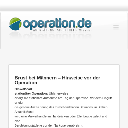
Zum
Inhalt
springen
Brust bei Männern – Hinweise vor der
Operation
Hinweis vor
stationärer Operation:
Üblicherweise
erfolgt die stationäre Aufnahme am Tag der Operation. Vor dem Eingriff
erfolgt
die genaue Anzeichnung des zu behandelnden Befundes im Stehen.
Anschließend
wird eine Verweilkanüle an Handrücken oder Ellenbeuge gelegt und
eine
Beruhigungstablette vor der Narkose verabreicht.