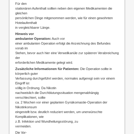
Für den
stationären Aufenthalt sollten neben den eigenen Medikamenten die
gleichen
persönlichen Dinge mitgenommen werden, wie für einen gewohnten
Hotelaufenthalt
in vergleichbarer Länge.
Hinweis vor
ambulanter Operation:
Auch vor
einer ambulanten Operation erfolgt die Anzeichnung des Befundes
vorab im
Stehen, bevor auch hier eine Verweilkanüle zur späteren Verabreichung
der
erforderlichen Medikamente gelegt wird.
Zusätzliche Informationen für Patienten:
Die Operation sollte in
körperlich guter
Verfassung durchgeführt werden, normales aufgeregt sein vor einem
Eingriff ist
völlig in Ordnung. Da Nikotin
nachweislich die Durchblutungssituation mengenabhängig
verschlechtert, sollte
ca. 2 Wochen vor einer geplanten Gynäkomastie-Operation der
Nikotinkonsum
eingestellt bzw. deutlich reduziert werden, um unerwünschte
Komplikationen, wie
z.B. Infektion und Wundheilungsstörung, zu
vermeiden.
Die Vor-