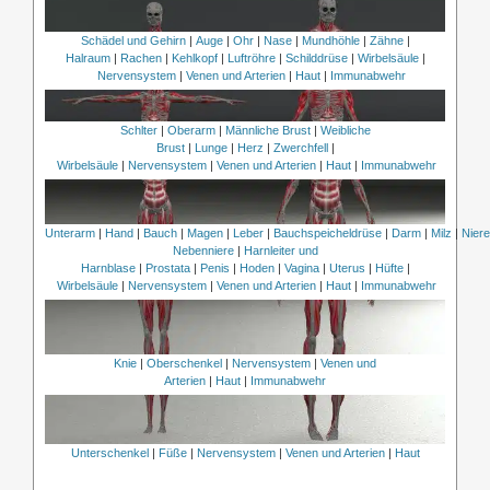
Schädel und Gehirn
|
Auge
|
Ohr
|
Nase
|
Mundhöhle
|
Zähne
|
Halraum
|
Rachen
|
Kehlkopf
|
Luftröhre
|
Schilddrüse
|
Wirbelsäule
|
Nervensystem
|
Venen und Arterien
|
Haut
|
Immunabwehr
Schlter
|
Oberarm
|
Männliche Brust
|
Weibliche
Brust
|
Lunge
|
Herz
|
Zwerchfell
|
Wirbelsäule
|
Nervensystem
|
Venen und Arterien
|
Haut
|
Immunabwehr
Unterarm
|
Hand
|
Bauch
|
Magen
|
Leber
|
Bauchspeicheldrüse
|
Darm
|
Milz
|
Nier
Nebenniere
|
Harnleiter und
Harnblase
|
Prostata
|
Penis
|
Hoden
|
Vagina
|
Uterus
|
Hüfte
|
Wirbelsäule
|
Nervensystem
|
Venen und Arterien
|
Haut
|
Immunabwehr
Knie
|
Oberschenkel
|
Nervensystem
|
Venen und
Arterien
|
Haut
|
Immunabwehr
Unterschenkel
|
Füße
|
Nervensystem
|
Venen und Arterien
|
Haut