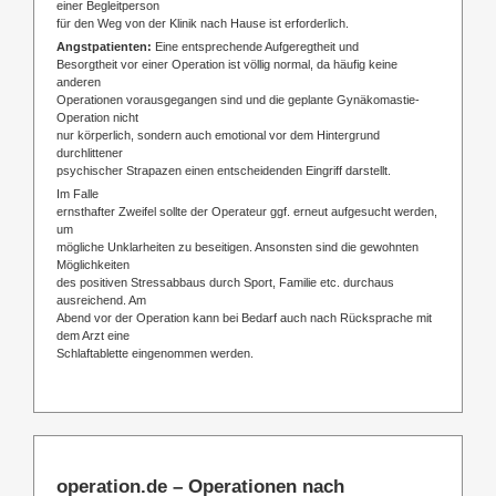
einer Begleitperson
für den Weg von der Klinik nach Hause ist erforderlich.
Angstpatienten:
Eine entsprechende Aufgeregtheit und
Besorgtheit vor einer Operation ist völlig normal, da häufig keine
anderen
Operationen vorausgegangen sind und die geplante Gynäkomastie-
Operation nicht
nur körperlich, sondern auch emotional vor dem Hintergrund
durchlittener
psychischer Strapazen einen entscheidenden Eingriff darstellt.
Im Falle
ernsthafter Zweifel sollte der Operateur ggf. erneut aufgesucht werden,
um
mögliche Unklarheiten zu beseitigen. Ansonsten sind die gewohnten
Möglichkeiten
des positiven Stressabbaus durch Sport, Familie etc. durchaus
ausreichend. Am
Abend vor der Operation kann bei Bedarf auch nach Rücksprache mit
dem Arzt eine
Schlaftablette eingenommen werden.
operation.de – Operationen nach