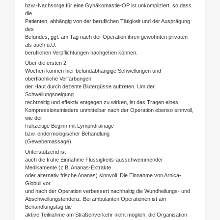
bzw.-Nachsorge für eine Gynäkomastie-OP ist unkompliziert, so dass
die
Patienten, abhängig von der beruflichen Tätigkeit und der Ausprägung
des
Befundes, ggf. am Tag nach der Operation ihren gewohnten privaten
als auch u.U.
beruflichen Verpflichtungen nachgehen können.
Über die ersten 2
Wochen können hier befundabhängige Schwellungen und
oberflächliche Verfärbungen
der Haut durch dezente Blutergüsse auftreten. Um der
Schwellungsneigung
rechtzeitig und effektiv entgegen zu wirken, ist das Tragen eines
Kompressionsmieders unmittelbar nach der Operation ebenso sinnvoll,
wie der
frühzeitige Beginn mit Lymphdrainage
bzw. endermologischer Behandlung
(Gewebemassage).
Unterstützend ist
auch die frühe Einnahme Flüssigkeits-ausschwemmender
Medikamente (z.B. Ananas-Extrakte
oder alternativ frische Ananas) sinnvoll. Die Einnahme von Arnica-
Globuli vor
und nach der Operation verbessert nachhaltig die Wundheilungs- und
Abschwellungstendenz. Bei ambulanten Operationen ist am
Behandlungstag die
aktive Teilnahme am Straßenverkehr nicht möglich, die Organisation