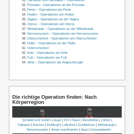
Prostata – Operationen an der Prostata
Penis – Operationen am Penis
Hoden – Operationen am Hoden
Vagina – Operationen an der Vagina
Uterus – Operationen am Uterus
Wirbelsäule – Operationen an der Wirbelsäule
Nervensystem – Operationen am Nervensystem
Oberschenkel – Operationen am Oberschenkel
Hüfte – Operationen an der Hüfte
Unterschenkel
Knie – Operationen am Knie
Fuß – Operationen am Fuß
Vene – Operationen der Angiochirurgie
Die richtige Operation finden: Nach
Körperregion
Schädel und Gehirn
|
Auge
|
Ohr
|
Nase
|
Mundhöhle
|
Zähne
|
Halraum
|
Rachen
|
Kehlkopf
|
Luftröhre
|
Schilddrüse
|
Wirbelsäule
|
Nervensystem
|
Venen und Arterien
|
Haut
|
Immunabwehr