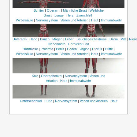
Schlter
|
Oberarm
|
Männliche Brust
|
Weibliche
Brust
|
Lunge
|
Herz
|
Zwerchfell
|
Wirbelsäule
|
Nervensystem
|
Venen und Arterien
|
Haut
|
Immunabwehr
Unterarm
|
Hand
|
Bauch
|
Magen
|
Leber
|
Bauchspeicheldrüse
|
Darm
|
Milz
|
Nier
Nebenniere
|
Harnleiter und
Harnblase
|
Prostata
|
Penis
|
Hoden
|
Vagina
|
Uterus
|
Hüfte
|
Wirbelsäule
|
Nervensystem
|
Venen und Arterien
|
Haut
|
Immunabwehr
Knie
|
Oberschenkel
|
Nervensystem
|
Venen und
Arterien
|
Haut
|
Immunabwehr
Unterschenkel
|
Füße
|
Nervensystem
|
Venen und Arterien
|
Haut