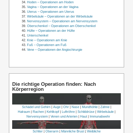
Hoden – Operationen am Hoden
Vagina – Operationen an der Vagina
Uterus – Operationen am Uterus
Wirbelsäule – Operationen an der Wirbelsäule
Nervensystem – Operationen am Nervensystem
Oberschenkel – Operationen am Oberschenkel
Hüfte – Operationen an der Hüfte
Unterschenkel
Knie – Operationen am Knie
Fuß – Operationen am Fuß
Vene – Operationen der Angiochirurgie
Die richtige Operation finden: Nach
Körperregion
Schädel und Gehirn
|
Auge
|
Ohr
|
Nase
|
Mundhöhle
|
Zähne
|
Halraum
|
Rachen
|
Kehlkopf
|
Luftröhre
|
Schilddrüse
|
Wirbelsäule
|
Nervensystem
|
Venen und Arterien
|
Haut
|
Immunabwehr
Schlter
|
Oberarm
|
Männliche Brust
|
Weibliche