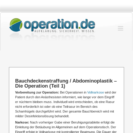
Zum
Inhalt
springen
Bauchdeckenstraffung / Abdominoplastik –
Die Operation (Teil 1)
Vorbereitung zur Operation:
Bei Operationen in
Vollnarkose
wird der
Patient durch den Anästhesisten informiert, wie lange vor dem Eingriff
er nüchtern bleiben muss. Individuell wird entschieden, ob eine Rasur
nicht erforderlich ist oder ob eine Teilrasur im Bereich des
Schamhügels durchgeführt wird. Der gesamte Bauchbereich wird mit
milder Desinfektionslösung behandelt.
Narkose:
Nach vorheriger Gabe einer Beruhigungstablette erfolgt die
Einleitung der Betäubung im Allgemeinen auf dem Operationstisch. Der
Eingriff erfolgt in Vollnarkose mit kontrollierter Beatmung. Die Dauer der