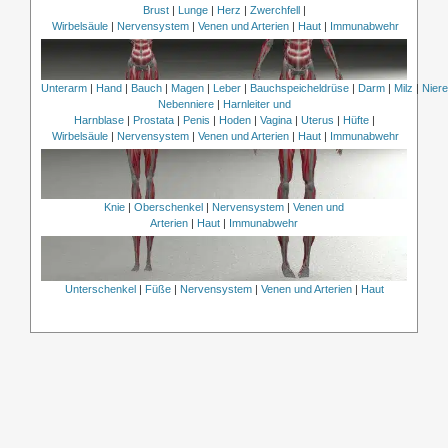
Brust
|
Lunge
|
Herz
|
Zwerchfell
|
Wirbelsäule
|
Nervensystem
|
Venen und Arterien
|
Haut
|
Immunabwehr
Unterarm
|
Hand
|
Bauch
|
Magen
|
Leber
|
Bauchspeicheldrüse
|
Darm
|
Milz
|
Nier
Nebenniere
|
Harnleiter und
Harnblase
|
Prostata
|
Penis
|
Hoden
|
Vagina
|
Uterus
|
Hüfte
|
Wirbelsäule
|
Nervensystem
|
Venen und Arterien
|
Haut
|
Immunabwehr
Knie
|
Oberschenkel
|
Nervensystem
|
Venen und
Arterien
|
Haut
|
Immunabwehr
Unterschenkel
|
Füße
|
Nervensystem
|
Venen und Arterien
|
Haut