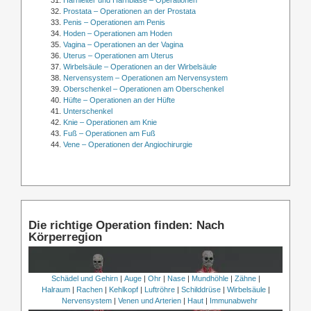
Prostata – Operationen an der Prostata
Penis – Operationen am Penis
Hoden – Operationen am Hoden
Vagina – Operationen an der Vagina
Uterus – Operationen am Uterus
Wirbelsäule – Operationen an der Wirbelsäule
Nervensystem – Operationen am Nervensystem
Oberschenkel – Operationen am Oberschenkel
Hüfte – Operationen an der Hüfte
Unterschenkel
Knie – Operationen am Knie
Fuß – Operationen am Fuß
Vene – Operationen der Angiochirurgie
Die richtige Operation finden: Nach
Körperregion
Schädel und Gehirn
|
Auge
|
Ohr
|
Nase
|
Mundhöhle
|
Zähne
|
Halraum
|
Rachen
|
Kehlkopf
|
Luftröhre
|
Schilddrüse
|
Wirbelsäule
|
Nervensystem
|
Venen und Arterien
|
Haut
|
Immunabwehr