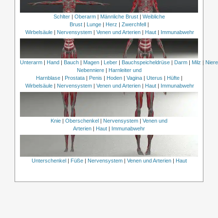
Schlter
|
Oberarm
|
Männliche Brust
|
Weibliche
Brust
|
Lunge
|
Herz
|
Zwerchfell
|
Wirbelsäule
|
Nervensystem
|
Venen und Arterien
|
Haut
|
Immunabwehr
Unterarm
|
Hand
|
Bauch
|
Magen
|
Leber
|
Bauchspeicheldrüse
|
Darm
|
Milz
|
Nier
Nebenniere
|
Harnleiter und
Harnblase
|
Prostata
|
Penis
|
Hoden
|
Vagina
|
Uterus
|
Hüfte
|
Wirbelsäule
|
Nervensystem
|
Venen und Arterien
|
Haut
|
Immunabwehr
Knie
|
Oberschenkel
|
Nervensystem
|
Venen und
Arterien
|
Haut
|
Immunabwehr
Unterschenkel
|
Füße
|
Nervensystem
|
Venen und Arterien
|
Haut