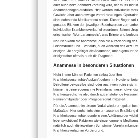
Wer zum ersten Mal bei einem neuen Hausarzt, beim Fa
oder auch beim Zahnarzt vorstellig wird, der muss hier i
Anamnesebogen ausfüllen. Hier werden individuelle Me
Gewicht, aber auch etwaige Vorerkrankungen, Operatio
einzunehmende Medikamente notiert. Dieser Bogen soll de
genaues Bild von den jeweiligen Beschwerden zu machen
individuellen Krankheitsverlauf einzuordnen. Seinen Ursp
griechischen Wort „anamnesis“, was Erinnerung bedeute
Natürlich kann die Anamnese, also die Aufzeichnung des
Leidensbildes und – Verlaufs, auch während des Arzt-P
erfolgen. Je sorgfältiger die Anamnese, umso genauer d
erfolgreicher oftmals auch die Diagnose.
Anamnese in besonderen Situationen
Nicht immer können Patienten selbst über ihre
Krankheitsgeschichte Auskunft geben: Im Notdienst beis
Betroffene bewusstlos sind, oder auch wenn diese sich 
können, ist eine sogenannte Fremdanamnese notwendig. 
Krankengeschichte also durch außenstehende Personen
Familienmitglieder oder Pflegepersonal, mitgeteilt.
Für die Anamnese im akuten Notfall wiederum gelten be
Maßstäbe: Hier steht nicht eine umfassende Erzählung de
Krankheitsgeschichte, sondern eine Abklärung der wichti
lebenswichtigen) Faktoren wie eingenommene Medikament
natürlich auch die jeweiligen Symptome, Vorerkrankunge
Krankheitsverlauf im Vordergrund.