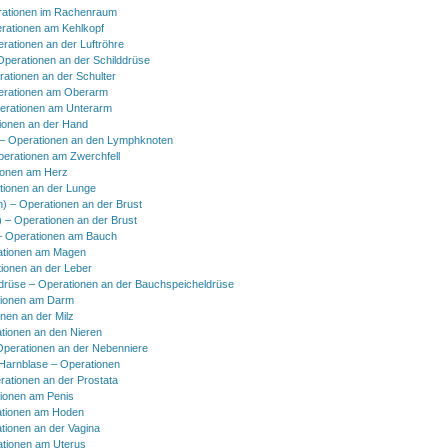
ationen im Rachenraum
rationen am Kehlkopf
erationen an der Luftröhre
Operationen an der Schilddrüse
rationen an der Schulter
erationen am Oberarm
erationen am Unterarm
ionen an der Hand
 Operationen an den Lymphknoten
perationen am Zwerchfell
ionen am Herz
tionen an der Lunge
h) – Operationen an der Brust
) – Operationen an der Brust
 Operationen am Bauch
ationen am Magen
ionen an der Leber
drüse – Operationen an der Bauchspeicheldrüse
tionen am Darm
onen an der Milz
tionen an den Nieren
Operationen an der Nebenniere
 Harnblase – Operationen
rationen an der Prostata
tionen am Penis
tionen am Hoden
tionen an der Vagina
ationen am Uterus