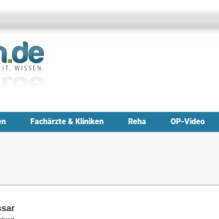
en
Fachärzte & Kliniken
Reha
OP-Video
ssar