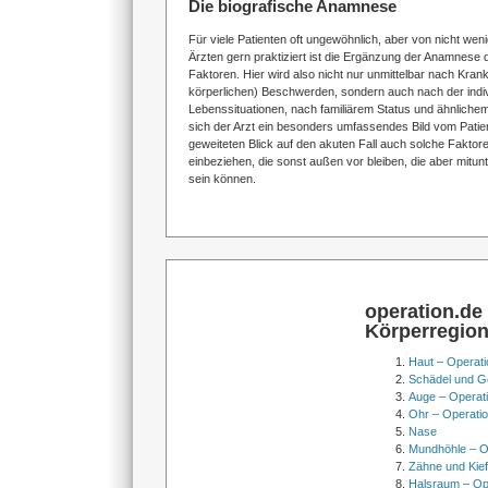
Die biografische Anamnese
Für viele Patienten oft ungewöhnlich, aber von nicht wen
Ärzten gern praktiziert ist die Ergänzung der Anamnese 
Faktoren. Hier wird also nicht nur unmittelbar nach Kran
körperlichen) Beschwerden, sondern auch nach der indiv
Lebenssituationen, nach familiärem Status und ähnlichem 
sich der Arzt ein besonders umfassendes Bild vom Pati
geweiteten Blick auf den akuten Fall auch solche Faktor
einbeziehen, die sonst außen vor bleiben, die aber mitun
sein können.
operation.de
Körperregio
Haut – Operati
Schädel und Ge
Auge – Operat
Ohr – Operati
Nase
Mundhöhle – O
Zähne und Kief
Halsraum – Op