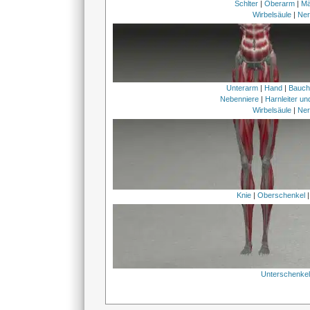
Schlter
|
Oberarm
|
Mä
Wirbelsäule
|
Ner
Unterarm
|
Hand
|
Bauc
Nebenniere
|
Harnleiter u
Wirbelsäule
|
Ner
Knie
|
Oberschenkel
Unterschenke