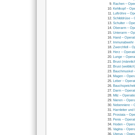
Rachen – Oper
Kehlkopf – Ope
Luftröhre – Op
Schilddrüse – 
Schulter – Ope
Oberarm – Op
Unterarm – Op
Hand – Operat
Immunabwehr –
Zwerchfell – O
Herz – Operat
Lunge – Opera
Brust (männlic
Brust (weiblich
Bauchmuskel –
Magen – Oper
Leber – Operat
Bauchspeichel
Darm – Opera
Milz – Operati
Nieren – Opera
Nebenniere – 
Harnleiter und
Prostata – Ope
Penis – Opera
Hoden – Opera
Vagina – Opera
Uterus – Oper