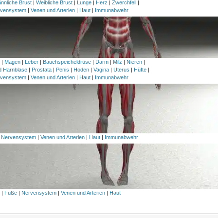
nnliche Brust
|
Weibliche Brust
|
Lunge
|
Herz
|
Zwerchfell
|
vensystem
|
Venen und Arterien
|
Haut
|
Immunabwehr
h
|
Magen
|
Leber
|
Bauchspeicheldrüse
|
Darm
|
Milz
|
Nieren
|
nd Harnblase
|
Prostata
|
Penis
|
Hoden
|
Vagina
|
Uterus
|
Hüfte
|
vensystem
|
Venen und Arterien
|
Haut
|
Immunabwehr
|
Nervensystem
|
Venen und Arterien
|
Haut
|
Immunabwehr
l
|
Füße
|
Nervensystem
|
Venen und Arterien
|
Haut