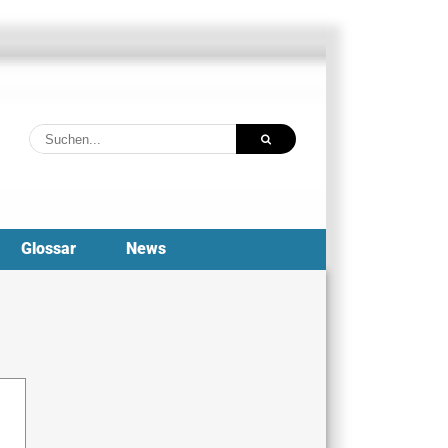
Suche
nach:
Glossar
News