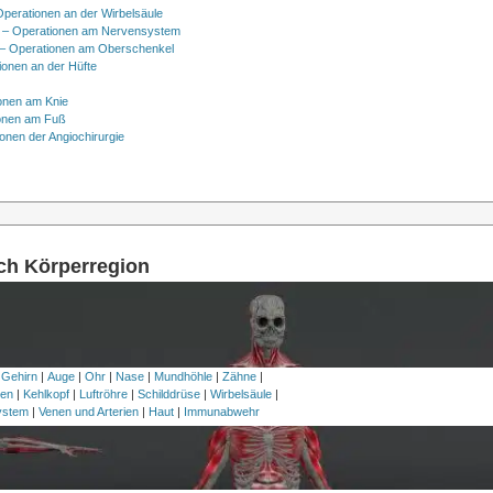
Operationen an der Wirbelsäule
 – Operationen am Nervensystem
– Operationen am Oberschenkel
ionen an der Hüfte
onen am Knie
onen am Fuß
onen der Angiochirurgie
ach Körperregion
 Gehirn
|
Auge
|
Ohr
|
Nase
|
Mundhöhle
|
Zähne
|
en
|
Kehlkopf
|
Luftröhre
|
Schilddrüse
|
Wirbelsäule
|
ystem
|
Venen und Arterien
|
Haut
|
Immunabwehr