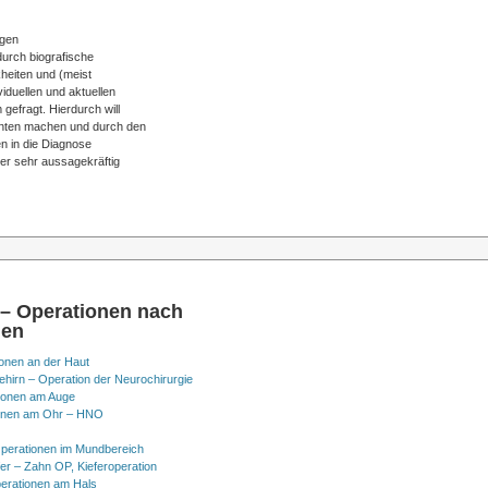
igen
durch biografische
kheiten und (meist
iduellen und aktuellen
gefragt. Hierdurch will
enten machen und durch den
en in die Diagnose
ter sehr aussagekräftig
 – Operationen nach
nen
onen an der Haut
hirn – Operation der Neurochirurgie
ionen am Auge
onen am Ohr – HNO
perationen im Mundbereich
er – Zahn OP, Kieferoperation
erationen am Hals