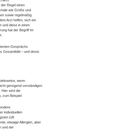
charzt
n der Regel einen
rkmale wie Größe und
nen sowie regelmäßig
m Arzt helfen, sich ein
 und diese in einen
rung hat der Begriff im
t.
atienten-Gesprächs
as Gesamtbild – und desto
pielsweise, wenn
nicht genügend verständigen
Hier wird die
, zum Beispiel
sondere
r individuellen
gsten (oft
e, etwaige Allergien, aber
n und der