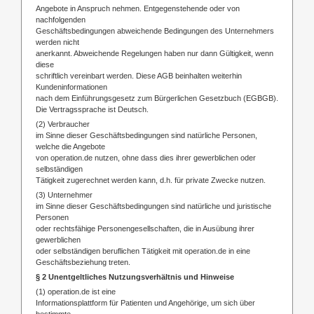
Angebote in Anspruch nehmen. Entgegenstehende oder von
nachfolgenden
Geschäftsbedingungen abweichende Bedingungen des Unternehmers
werden nicht
anerkannt. Abweichende Regelungen haben nur dann Gültigkeit, wenn
diese
schriftlich vereinbart werden. Diese AGB beinhalten weiterhin
Kundeninformationen
nach dem Einführungsgesetz zum Bürgerlichen Gesetzbuch (EGBGB).
Die Vertragssprache ist Deutsch.
(2) Verbraucher
im Sinne dieser Geschäftsbedingungen sind natürliche Personen,
welche die Angebote
von operation.de nutzen, ohne dass dies ihrer gewerblichen oder
selbständigen
Tätigkeit zugerechnet werden kann, d.h. für private Zwecke nutzen.
(3) Unternehmer
im Sinne dieser Geschäftsbedingungen sind natürliche und juristische
Personen
oder rechtsfähige Personengesellschaften, die in Ausübung ihrer
gewerblichen
oder selbständigen beruflichen Tätigkeit mit operation.de in eine
Geschäftsbeziehung treten.
§ 2 Unentgeltliches Nutzungsverhältnis und Hinweise
(1) operation.de ist eine
Informationsplattform für Patienten und Angehörige, um sich über
bestimmte