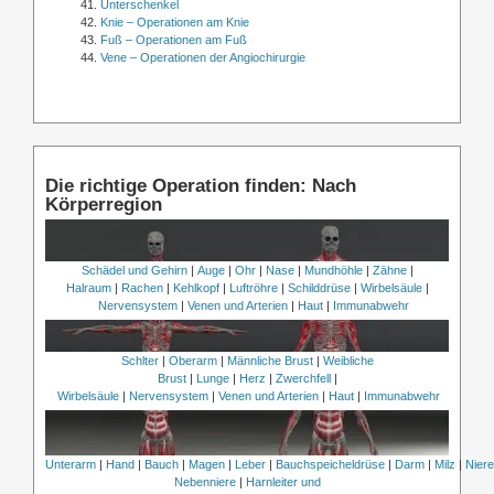
Unterschenkel
Knie – Operationen am Knie
Fuß – Operationen am Fuß
Vene – Operationen der Angiochirurgie
Die richtige Operation finden: Nach
Körperregion
Schädel und Gehirn
|
Auge
|
Ohr
|
Nase
|
Mundhöhle
|
Zähne
|
Halraum
|
Rachen
|
Kehlkopf
|
Luftröhre
|
Schilddrüse
|
Wirbelsäule
|
Nervensystem
|
Venen und Arterien
|
Haut
|
Immunabwehr
Schlter
|
Oberarm
|
Männliche Brust
|
Weibliche
Brust
|
Lunge
|
Herz
|
Zwerchfell
|
Wirbelsäule
|
Nervensystem
|
Venen und Arterien
|
Haut
|
Immunabwehr
Unterarm
|
Hand
|
Bauch
|
Magen
|
Leber
|
Bauchspeicheldrüse
|
Darm
|
Milz
|
Nier
Nebenniere
|
Harnleiter und