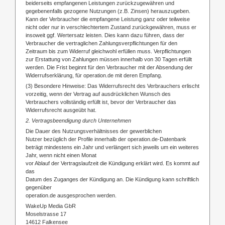
beiderseits empfangenen Leistungen zurückzugewähren und
gegebenenfalls gezogene Nutzungen (z.B. Zinsen) herauszugeben.
Kann der Verbraucher die empfangene Leistung ganz oder teilweise
nicht oder nur in verschlechtertem Zustand zurückgewähren, muss er
insoweit ggf. Wertersatz leisten. Dies kann dazu führen, dass der
Verbraucher die vertraglichen Zahlungsverpflichtungen für den
Zeitraum bis zum Widerruf gleichwohl erfüllen muss. Verpflichtungen
zur Erstattung von Zahlungen müssen innerhalb von 30 Tagen erfüllt
werden. Die Frist beginnt für den Verbraucher mit der Absendung der
Widerrufserklärung, für operation.de mit deren Empfang.
(3) Besondere Hinweise: Das Widerrufsrecht des Verbrauchers erlischt
vorzeitig, wenn der Vertrag auf ausdrücklichen Wunsch des
Verbrauchers vollständig erfüllt ist, bevor der Verbraucher das
Widerrufsrecht ausgeübt hat.
2. Vertragsbeendigung durch Unternehmen
Die Dauer des Nutzungsverhältnisses der gewerblichen
Nutzer bezüglich der Profile innerhalb der operation.de-Datenbank
beträgt mindestens ein Jahr und verlängert sich jeweils um ein weiteres
Jahr, wenn nicht einen Monat
vor Ablauf der Vertragslaufzeit die Kündigung erklärt wird. Es kommt auf
das
Datum des Zuganges der Kündigung an. Die Kündigung kann schriftlich
gegenüber
operation.de ausgesprochen werden.
WakeUp Media GbR
Moselstrasse 17
14612 Falkensee