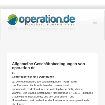
Zum
Inhalt
springen
Allgemeine Geschäftsbedingungen von
operation.de
§1
Geltungsbereich und Definitionen
(1) Die Allgemeinen Geschäftsbedingungen (AGB) regeln
das Rechtsverhältnis zwischen dem Internetportal
operation.de, vertreten durch die WakeUp Media GbR, Michael
Wamhof, Silja Staebe, Stefan Keller, Moselstrasse 17, 14612 Falkensee
(nachfolgend: operation.de) und den Verbrauchern und
Unternehmern, welche die über das Internetportal www.operation.de
abrufbaren