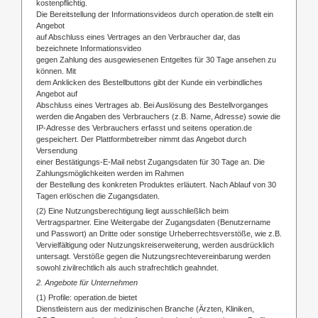
kostenpflichtig.
Die Bereitstellung der Informationsvideos durch operation.de stellt ein
Angebot
auf Abschluss eines Vertrages an den Verbraucher dar, das
bezeichnete Informationsvideo
gegen Zahlung des ausgewiesenen Entgeltes für 30 Tage ansehen zu
können. Mit
dem Anklicken des Bestellbuttons gibt der Kunde ein verbindliches
Angebot auf
Abschluss eines Vertrages ab. Bei Auslösung des Bestellvorganges
werden die Angaben des Verbrauchers (z.B. Name, Adresse) sowie die
IP-Adresse des Verbrauchers erfasst und seitens operation.de
gespeichert. Der Plattformbetreiber nimmt das Angebot durch
Versendung
einer Bestätigungs-E-Mail nebst Zugangsdaten für 30 Tage an. Die
Zahlungsmöglichkeiten werden im Rahmen
der Bestellung des konkreten Produktes erläutert. Nach Ablauf von 30
Tagen erlöschen die Zugangsdaten.
(2) Eine Nutzungsberechtigung liegt ausschließlich beim
Vertragspartner. Eine Weitergabe der Zugangsdaten (Benutzername
und Passwort) an Dritte oder sonstige Urheberrechtsverstöße, wie z.B.
Vervielfältigung oder Nutzungskreiserweiterung, werden ausdrücklich
untersagt. Verstöße gegen die Nutzungsrechtevereinbarung werden
sowohl zivilrechtlich als auch strafrechtlich geahndet.
2. Angebote für Unternehmen
(1) Profile: operation.de bietet
Dienstleistern aus der medizinischen Branche (Ärzten, Kliniken,