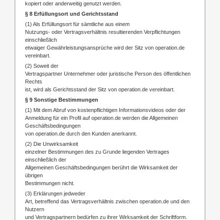
kopiert oder anderweitig genutzt werden.
§ 8 Erfüllungsort und Gerichtsstand
(1) Als Erfüllungsort für sämtliche aus einem
Nutzungs- oder Vertragsverhältnis resultierenden Verpflichtungen
einschließlich
etwaiger Gewährleistungsansprüche wird der Sitz von operation.de
vereinbart.
(2) Soweit der
Vertragspartner Unternehmer oder juristische Person des öffentlichen
Rechts
ist, wird als Gerichtsstand der Sitz von operation.de vereinbart.
§ 9 Sonstige Bestimmungen
(1) Mit dem Abruf von kostenpflichtigen Informationsvideos oder der
Anmeldung für ein Profil auf operation.de werden die Allgemeinen
Geschäftsbedingungen
von operation.de durch den Kunden anerkannt.
(2) Die Unwirksamkeit
einzelner Bestimmungen des zu Grunde liegenden Vertrages
einschließlich der
Allgemeinen Geschäftsbedingungen berührt die Wirksamkeit der
übrigen
Bestimmungen nicht.
(3) Erklärungen jedweder
Art, betreffend das Vertragsverhältnis zwischen operation.de und den
Nutzern
und Vertragspartnern bedürfen zu ihrer Wirksamkeit der Schriftform.