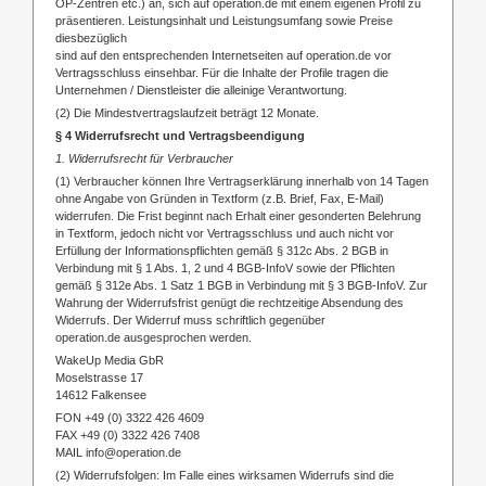
OP-Zentren etc.) an, sich auf operation.de mit einem eigenen Profil zu
präsentieren. Leistungsinhalt und Leistungsumfang sowie Preise
diesbezüglich
sind auf den entsprechenden Internetseiten auf operation.de vor
Vertragsschluss einsehbar. Für die Inhalte der Profile tragen die
Unternehmen / Dienstleister die alleinige Verantwortung.
(2) Die Mindestvertragslaufzeit beträgt 12 Monate.
§ 4 Widerrufsrecht und Vertragsbeendigung
1. Widerrufsrecht für Verbraucher
(1) Verbraucher können Ihre Vertragserklärung innerhalb von 14 Tagen
ohne Angabe von Gründen in Textform (z.B. Brief, Fax, E-Mail)
widerrufen. Die Frist beginnt nach Erhalt einer gesonderten Belehrung
in Textform, jedoch nicht vor Vertragsschluss und auch nicht vor
Erfüllung der Informationspflichten gemäß § 312c Abs. 2 BGB in
Verbindung mit § 1 Abs. 1, 2 und 4 BGB-InfoV sowie der Pflichten
gemäß § 312e Abs. 1 Satz 1 BGB in Verbindung mit § 3 BGB-InfoV. Zur
Wahrung der Widerrufsfrist genügt die rechtzeitige Absendung des
Widerrufs. Der Widerruf muss schriftlich gegenüber
operation.de ausgesprochen werden.
WakeUp Media GbR
Moselstrasse 17
14612 Falkensee
FON +49 (0) 3322 426 4609
FAX +49 (0) 3322 426 7408
MAIL info@operation.de
(2) Widerrufsfolgen: Im Falle eines wirksamen Widerrufs sind die