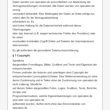
Daten werden von operation.de ausschließlich zur Abwicklung der
Vertragsbeziehungen verwendet. Alle Daten werden von operation.de
streng
vertraulich behandelt. Eine Weitergabe der Daten an Dritte erfolgt nur,
sofern dies für die Vertragsabwicklung
erforderlich ist. Es
wird keine Haftung für die Datensicherheit während dieser
Übertragungen
über das Internet (z.B. wegen technischer Fehler des Providers) oder
für einen
eventuellen kriminellen Zugriff Dritter auf Dateien der Internetpräsenz
übernommen.
Es gilt außerdem die gesonderte Datenschutzerklärung.
§ 7 Copyright
Sämtliche
dargestellten Fremdlogos, Bilder, Grafiken und Texte sind Eigentum der
entsprechenden
Firmen und/oder der Autoren und unterliegen dem Copyright der
entsprechenden Lizenzgeber/Urheber. Eine Weiterverwendung ist ohne
deren Zustimmung und in Teilen ohne die Zustimmung von operation.de
nicht zulässig. Sämtliche
auf diesen Seiten dargestellten Fotos, Logos, Grafiken, Texte, Berichte,
Scripte und
Programmierroutinen, welche Eigenentwicklungen von operation.de
sind oder von operation.de
aufbereitet wurden, dürfen nicht ohne das Einverständnis von
operation.de