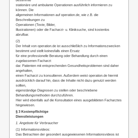
stationäre und ambulante Operationen ausführlich informieren zu
können. Die
allgemeinen Informationen auf operation.de, wie z.B. die
Beschreibungen zu
Operationen (Texte, Bilder,
Illustrationen) oder die Facharzt- u. Kliniksuche, sind kostenlos
abrufbar.
(2)
Der Inhalt von operation.de ist ausschließlich zu Informationszwecken
bestimmt und stellt keinesfalls einen Ersatz
für eine professionelle Beratung oder Behandlung durch einen
zugelassenen Facharzt
dar. Patienten mit entsprechenden Gesundheitsproblemen sind daher
angehalten,
einen Facharzt zu konsultieren. Außerdem weist operation.de hiermit
ausdrücklich darauf hin, dass die Inhalte nicht dazu genutzt werden
sollten,
eigenständige Diagnosen zu stellen oder beschriebene
Behandlungsmethoden durchzuführen.
Hier wird ebenfalls auf die Konsultation eines ausgebildeten Facharztes
hingewiesen.
§ 3 Kostenpflichtige
Dienstleistungen
1. Angebote für Verbraucher
(1) Informationsvideos:
Das Betrachten der gesondert ausgewiesenen Informationsvideos ist