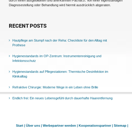
durch einen ausgebildeten und anerkannten Facharzt. Von einer eigenständigen
Diagnosestellung oder Behandlung wird hiermit ausdrücklich abgeraten.
RECENT POSTS
Hautpflege am Stumpf nach der Reha: Checkliste für den Alltag mit
Prothese
Hygienestandards im OP-Zentrum: Instrumentenreinigung und
Infektionsschutz
Hygienestandards auf Pflegestationen: Thermische Desinfektion im
Klinikalltag
Refraktive Chirurgie: Moderne Wege in ein Leben ohne Brille
Endlich frei: Ein neues Lebensgefühl durch dauerhafte Haarentfernung
Start |
Über uns |
Werbepartner werden |
Kooperationspartner |
Sitemap |