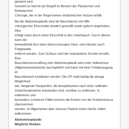
genannt wird.
Gemeint ist hiermit ein Eingriff im Bereich der Plastischen und
Ästhetischen
Chirurgie, der in der Regel keinen medizinischen Nutzen erfüllt.
Bei der Abdominoplastik wird die Bauchdecke mit Hilfe
chirurgischer Einschnitte deutlich gestrafft sowie optisch angehoben.
Dies
erfolgt meist durch einen Einschnitt in den Unterbauch. Durch diesen
kann der
behandelnde Arzt dann überschüssiges Haut- und mitunter auch
Fettgewebe
entfernt werden. Zum Schluss wird der entstandene Schnitt vernäht.
Eine
Bauchdeckenstraffung oder Abdominoplastik wird unter Vollnarkose
(Allgemeinanästhesie) durchgeführt und kann mit einer Fettabsaugung
im
Bauchbereich kombiniert werden. Die OP stellt häufig die einzige
Möglichkeit
dar, hängende Hautpartien, die beispielsweise nach einer radikalen
Gewichtsabnahme entstanden sind, sichtbar zu entfernen. In
selteneren und
besonders schweren Fällen können die Kosten von der Krankenkasse
übernommen
werden. Im Allgemeinen aber müssen Patient/-innen hierfür selbst
aufkommen.
Abdominoplastik:
Mögliche Risiken