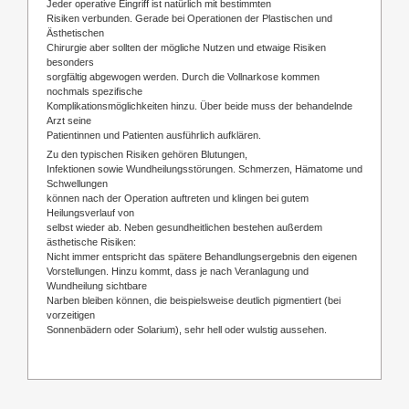
Jeder operative Eingriff ist natürlich mit bestimmten
Risiken verbunden. Gerade bei Operationen der Plastischen und
Ästhetischen
Chirurgie aber sollten der mögliche Nutzen und etwaige Risiken
besonders
sorgfältig abgewogen werden. Durch die Vollnarkose kommen
nochmals spezifische
Komplikationsmöglichkeiten hinzu. Über beide muss der behandelnde
Arzt seine
Patientinnen und Patienten ausführlich aufklären.
Zu den typischen Risiken gehören Blutungen,
Infektionen sowie Wundheilungsstörungen. Schmerzen, Hämatome und
Schwellungen
können nach der Operation auftreten und klingen bei gutem
Heilungsverlauf von
selbst wieder ab. Neben gesundheitlichen bestehen außerdem
ästhetische Risiken:
Nicht immer entspricht das spätere Behandlungsergebnis den eigenen
Vorstellungen. Hinzu kommt, dass je nach Veranlagung und
Wundheilung sichtbare
Narben bleiben können, die beispielsweise deutlich pigmentiert (bei
vorzeitigen
Sonnenbädern oder Solarium), sehr hell oder wulstig aussehen.