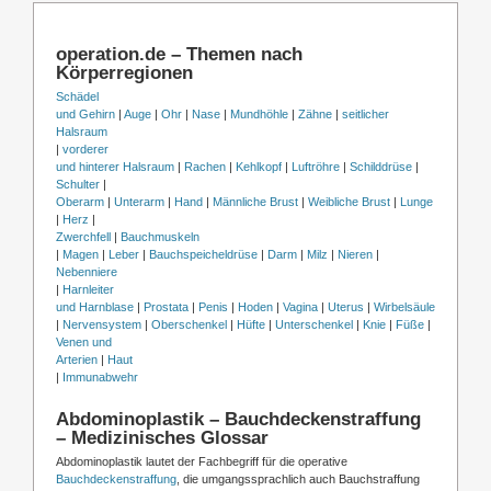
operation.de – Themen nach
Körperregionen
Schädel
und Gehirn
|
Auge
|
Ohr
|
Nase
|
Mundhöhle
|
Zähne
|
seitlicher
Halsraum
|
vorderer
und hinterer Halsraum
|
Rachen
|
Kehlkopf
|
Luftröhre
|
Schilddrüse
|
Schulter
|
Oberarm
|
Unterarm
|
Hand
|
Männliche Brust
|
Weibliche Brust
|
Lunge
|
Herz
|
Zwerchfell
|
Bauchmuskeln
|
Magen
|
Leber
|
Bauchspeicheldrüse
|
Darm
|
Milz
|
Nieren
|
Nebenniere
|
Harnleiter
und Harnblase
|
Prostata
|
Penis
|
Hoden
|
Vagina
|
Uterus
|
Wirbelsäule
|
Nervensystem
|
Oberschenkel
|
Hüfte
|
Unterschenkel
|
Knie
|
Füße
|
Venen und
Arterien
|
Haut
|
Immunabwehr
Abdominoplastik – Bauchdeckenstraffung
– Medizinisches Glossar
Abdominoplastik lautet der Fachbegriff für die operative
Bauchdeckenstraffung
, die umgangssprachlich auch Bauchstraffung