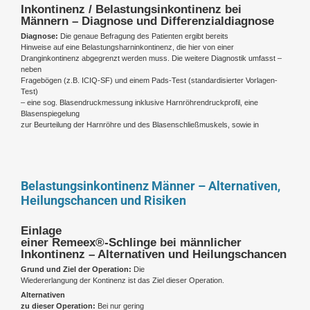
Inkontinenz / Belastungsinkontinenz bei
Männern – Diagnose und Differenzialdiagnose
Diagnose:
Die genaue Befragung des Patienten ergibt bereits
Hinweise auf eine Belastungsharninkontinenz, die hier von einer
Dranginkontinenz abgegrenzt werden muss. Die weitere Diagnostik umfasst –
neben
Fragebögen (z.B. ICIQ-SF) und einem Pads-Test (standardisierter Vorlagen-
Test)
– eine sog. Blasendruckmessung inklusive Harnröhrendruckprofil, eine
Blasenspiegelung
zur Beurteilung der Harnröhre und des Blasenschließmuskels, sowie in
Belastungsinkontinenz Männer – Alternativen,
Heilungschancen und Risiken
Einlage
einer Remeex®-Schlinge bei männlicher
Inkontinenz – Alternativen und Heilungschancen
Grund und Ziel der Operation:
Die
Wiedererlangung der Kontinenz ist das Ziel dieser Operation.
Alternativen
zu dieser Operation:
Bei nur gering