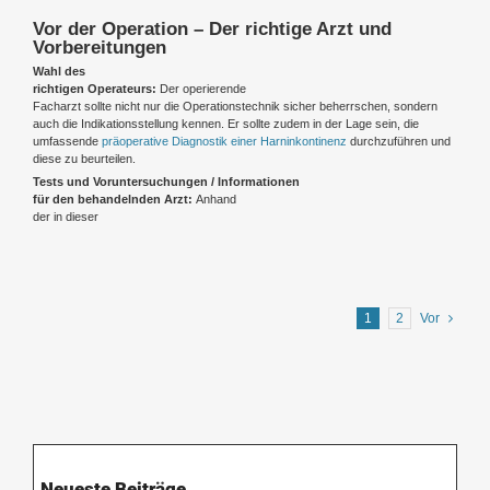
Vor der Operation – Der richtige Arzt und
Vorbereitungen
Wahl des
richtigen Operateurs:
Der operierende
Facharzt sollte nicht nur die Operationstechnik sicher beherrschen, sondern
auch die Indikationsstellung kennen. Er sollte zudem in der Lage sein, die
umfassende
präoperative Diagnostik einer Harninkontinenz
durchzuführen und
diese zu beurteilen.
Tests und Voruntersuchungen / Informationen
für den behandelnden Arzt:
Anhand
der in dieser
1
2
Vor
Neueste Beiträge