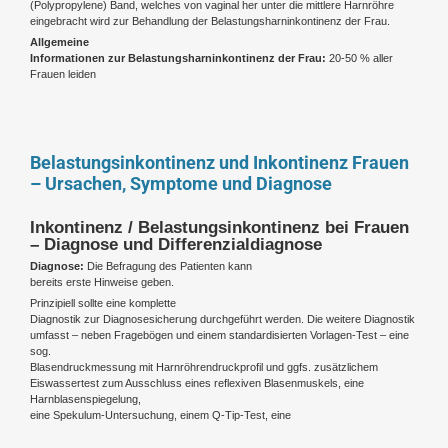
(Polypropylene) Band, welches von vaginal her unter die mittlere Harnröhre
eingebracht wird zur Behandlung der Belastungsharninkontinenz der Frau.
Allgemeine
Informationen zur Belastungsharninkontinenz der Frau:
20-50 % aller
Frauen leiden
Belastungsinkontinenz und Inkontinenz Frauen
– Ursachen, Symptome und Diagnose
Inkontinenz / Belastungsinkontinenz bei Frauen
– Diagnose und Differenzialdiagnose
Diagnose:
Die Befragung des Patienten kann
bereits erste Hinweise geben.
Prinzipiell sollte eine komplette
Diagnostik zur Diagnosesicherung durchgeführt werden. Die weitere Diagnostik
umfasst – neben Fragebögen und einem standardisierten Vorlagen-Test – eine
sog.
Blasendruckmessung mit Harnröhrendruckprofil und ggfs. zusätzlichem
Eiswassertest zum Ausschluss eines reflexiven Blasenmuskels, eine
Harnblasenspiegelung,
eine Spekulum-Untersuchung, einem Q-Tip-Test, eine