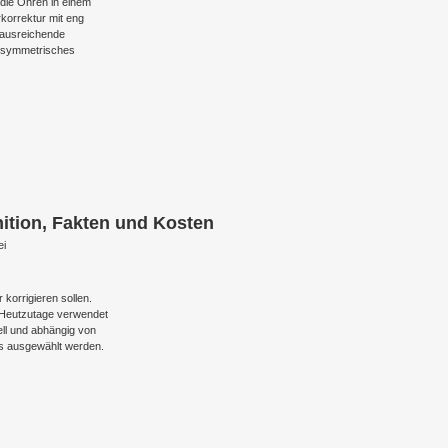
 die Ohren in einem
korrektur mit eng
t ausreichende
in symmetrisches
nition, Fakten und Kosten
ei
korrigieren sollen.
 Heutzutage verwendet
ell und abhängig von
s ausgewählt werden.