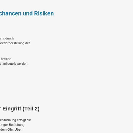
schancen und Risiken
icht durch
Wiederherstellung des
örtliche
 mitgeteilt werden.
ingriff (Teil 2)
hlformung erfolgt die
heriger Betäubung
r dem Ohr. Über