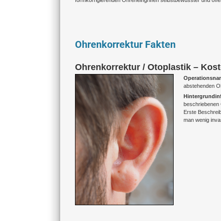
formkorrigierenden Ohreneingriffen selbstbewusster und off
Ohrenkorrektur Fakten
Ohrenkorrektur / Otoplastik – Kost
Operationsnam
abstehenden O
Hintergrundin
beschriebenen O
Erste Beschrei
man wenig invas