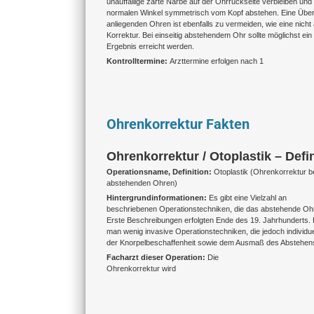
unauffällige zarte Narbe auf der Ohrrückseite verbleiben und
normalen Winkel symmetrisch vom Kopf abstehen. Eine Über
anliegenden Ohren ist ebenfalls zu vermeiden, wie eine nich
Korrektur. Bei einseitig abstehendem Ohr sollte möglichst e
Ergebnis erreicht werden.
Kontrolltermine:
Arzttermine erfolgen nach 1
Ohrenkorrektur Fakten
Ohrenkorrektur / Otoplastik – Defi
Operationsname, Definition:
Otoplastik (Ohrenkorrektur b
abstehenden Ohren)
Hintergrundinformationen:
Es gibt eine Vielzahl an
beschriebenen Operationstechniken, die das abstehende Ohr 
Erste Beschreibungen erfolgten Ende des 19. Jahrhunderts.
man wenig invasive Operationstechniken, die jedoch individu
der Knorpelbeschaffenheit sowie dem Ausmaß des Abstehen
Facharzt dieser Operation:
Die
Ohrenkorrektur wird