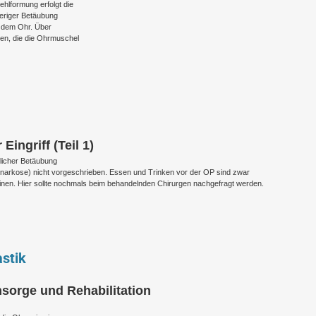
hlformung erfolgt die
heriger Betäubung
r dem Ohr. Über
en, die die Ohrmuschel
ingriff (Teil 1)
tlicher Betäubung
Vollnarkose) nicht vorgeschrieben. Essen und Trinken vor der OP sind zwar
einen. Hier sollte nochmals beim behandelnden Chirurgen nachgefragt werden.
stik
hsorge und Rehabilitation