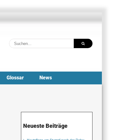
Suche
nach:
Glossar
News
Neueste Beiträge
Hautpflege am Stumpf nach der Reha: