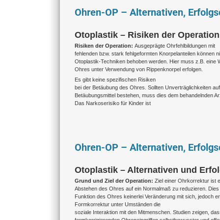
Ohren-OP – Alternativen, Erfolg
Otoplastik – Risiken der Operation
Risiken der Operation:
Ausgeprägte Ohrfehlbildungen mit
fehlenden bzw. stark fehlgeformten Knorpelanteilen können n
Otoplastik-Techniken behoben werden. Hier muss z.B. eine 
Ohres unter Verwendung von Rippenknorpel erfolgen.
Es gibt keine spezifischen Risiken
bei der Betäubung des Ohres. Sollten Unverträglichkeiten auf 
Betäubungsmittel bestehen, muss dies dem behandelnden Arzt
Das Narkoserisiko für Kinder ist
Ohren-OP – Alternativen, Erfolg
Otoplastik – Alternativen und Erfo
Grund und Ziel der Operation:
Ziel einer Ohrkorrektur ist 
Abstehen des Ohres auf ein Normalmaß zu reduzieren. Dies b
Funktion des Ohres keinerlei Veränderung mit sich, jedoch erl
Formkorrektur unter Umständen die
soziale Interaktion mit den Mitmenschen. Studien zeigen, d