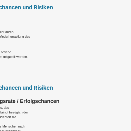
schancen und Risiken
icht durch
Wiederherstellung des
örtliche
 mitgeteilt werden.
schancen und Risiken
lgsrate / Erfolgschancen
es, das
ringt bezüglich der
eichtert die
ass Menschen nach