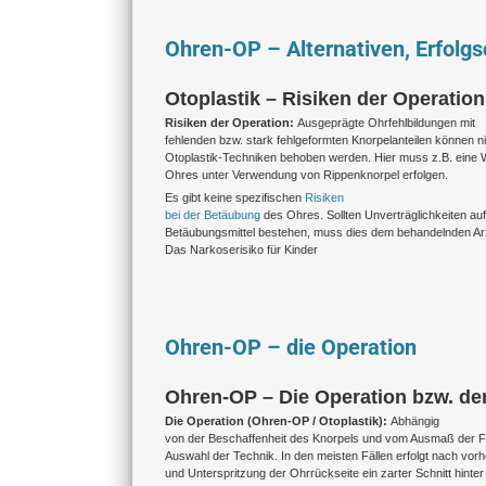
Ohren-OP – Alternativen, Erfolg
Otoplastik – Risiken der Operation
Risiken der Operation:
Ausgeprägte Ohrfehlbildungen mit
fehlenden bzw. stark fehlgeformten Knorpelanteilen können n
Otoplastik-Techniken behoben werden. Hier muss z.B. eine 
Ohres unter Verwendung von Rippenknorpel erfolgen.
Es gibt keine spezifischen
Risiken
bei der Betäubung
des Ohres. Sollten Unverträglichkeiten auf 
Betäubungsmittel bestehen, muss dies dem behandelnden Arzt
Das Narkoserisiko für Kinder
Ohren-OP – die Operation
Ohren-OP – Die Operation bzw. der E
Die Operation (Ohren-OP / Otoplastik):
Abhängig
von der Beschaffenheit des Knorpels und vom Ausmaß der Fe
Auswahl der Technik. In den meisten Fällen erfolgt nach vor
und Unterspritzung der Ohrrückseite ein zarter Schnitt hinte