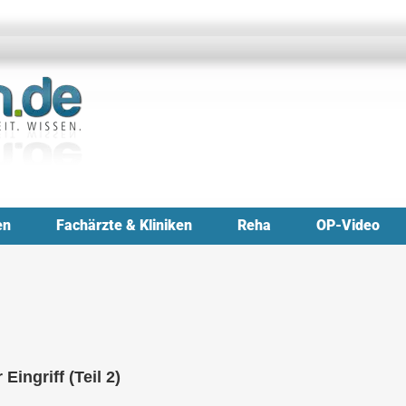
en
Fachärzte & Kliniken
Reha
OP-Video
ingriff (Teil 2)