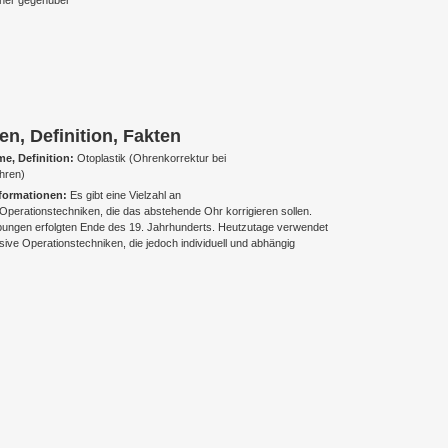
ener gegenüber
en, Definition, Fakten
e, Definition:
Otoplastik (Ohrenkorrektur bei
hren)
formationen:
Es gibt eine Vielzahl an
perationstechniken, die das abstehende Ohr korrigieren sollen.
bungen erfolgten Ende des 19. Jahrhunderts. Heutzutage verwendet
ive Operationstechniken, die jedoch individuell und abhängig