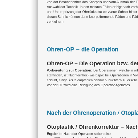
von der Beschaffenheit des Knorpels und vom Ausmaß der Fe
Auswahl der Technik. In den meisten Fällen erfolgt nach vor
und Unterspritzung der Ohrrückseite ein zarter Schnitt hinte
diesen Schnitt können dann knorpelformende Fäden und Fäd
verkleinern,
Ohren-OP – die Operation
Ohren-OP – Die Operation bzw. der E
Vorbereitung zur Operation:
Bei Operationen, welche in ör
stattfinden, ist Nüchternheit (wie bspw. bei Operationen in 
erlaubt, einige Ärzte empfehlen dennoch, nüchtern zu ersch
Vor der OP wird eine Reinigung des Operationsgebietes
Nach der Ohrenoperation / Otopla
Otoplastik / Ohrenkorrektur – Nac
Ergebnis:
Nach der Operation sollten eine