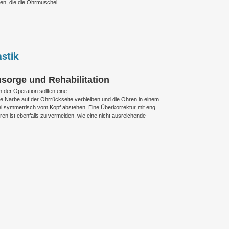
en, die die Ohrmuschel
stik
hsorge und Rehabilitation
 der Operation sollten eine
rte Narbe auf der Ohrrückseite verbleiben und die Ohren in einem
l symmetrisch vom Kopf abstehen. Eine Überkorrektur mit eng
en ist ebenfalls zu vermeiden, wie eine nicht ausreichende