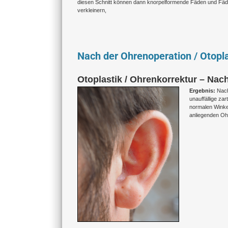
diesen Schnitt können dann knorpelformende Fäden und Fäd
verkleinern,
Nach der Ohrenoperation / Otopla
Otoplastik / Ohrenkorrektur – Nac
Ergebnis:
Nach
unauffällige za
normalen Winke
anliegenden Ohr