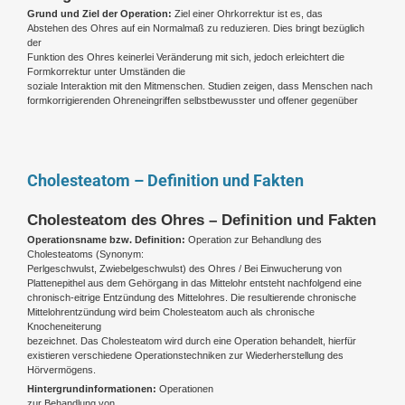
Grund und Ziel der Operation:
Ziel einer Ohrkorrektur ist es, das
Abstehen des Ohres auf ein Normalmaß zu reduzieren. Dies bringt bezüglich
der
Funktion des Ohres keinerlei Veränderung mit sich, jedoch erleichtert die
Formkorrektur unter Umständen die
soziale Interaktion mit den Mitmenschen. Studien zeigen, dass Menschen nach
formkorrigierenden Ohreneingriffen selbstbewusster und offener gegenüber
Cholesteatom – Definition und Fakten
Cholesteatom des Ohres – Definition und Fakten
Operationsname bzw. Definition:
Operation zur Behandlung des
Cholesteatoms (Synonym:
Perlgeschwulst, Zwiebelgeschwulst) des Ohres / Bei Einwucherung von
Plattenepithel aus dem Gehörgang in das Mittelohr entsteht nachfolgend eine
chronisch-eitrige Entzündung des Mittelohres. Die resultierende chronische
Mittelohrentzündung wird beim Cholesteatom auch als chronische
Knocheneiterung
bezeichnet. Das Cholesteatom wird durch eine Operation behandelt, hierfür
existieren verschiedene Operationstechniken zur Wiederherstellung des
Hörvermögens.
Hintergrundinformationen:
Operationen
zur Behandlung von