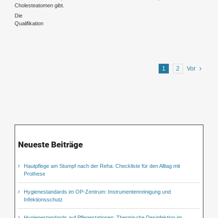
Cholesteatomen gibt.
Die
Qualifikation
1
2
Vor
Neueste Beiträge
Hautpflege am Stumpf nach der Reha: Checkliste für den Alltag mit
Prothese
Hygienestandards im OP-Zentrum: Instrumentenreinigung und
Infektionsschutz
Hygienestandards auf Pflegestationen: Thermische Desinfektion im