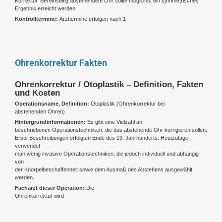
Korrektur. Bei einseitig abstehendem Ohr sollte möglichst ein symmetrisches
Ergebnis erreicht werden.
Kontrolltermine:
Arzttermine erfolgen nach 1
Ohrenkorrektur Fakten
Ohrenkorrektur / Otoplastik – Definition, Fakten
und Kosten
Operationsname, Definition:
Otoplastik (Ohrenkorrektur bei
abstehenden Ohren)
Hintergrundinformationen:
Es gibt eine Vielzahl an
beschriebenen Operationstechniken, die das abstehende Ohr korrigieren sollen.
Erste Beschreibungen erfolgten Ende des 19. Jahrhunderts. Heutzutage
verwendet
man wenig invasive Operationstechniken, die jedoch individuell und abhängig
von
der Knorpelbeschaffenheit sowie dem Ausmaß des Abstehens ausgewählt
werden.
Facharzt dieser Operation:
Die
Ohrenkorrektur wird