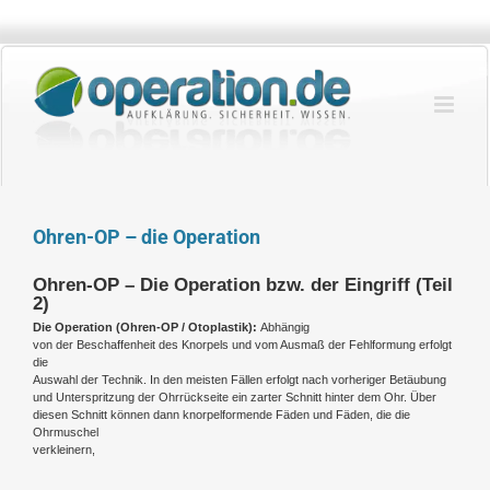
Zum
Inhalt
springen
Ohren-OP – die Operation
Ohren-OP – Die Operation bzw. der Eingriff (Teil
2)
Die Operation (Ohren-OP / Otoplastik):
Abhängig
von der Beschaffenheit des Knorpels und vom Ausmaß der Fehlformung erfolgt
die
Auswahl der Technik. In den meisten Fällen erfolgt nach vorheriger Betäubung
und Unterspritzung der Ohrrückseite ein zarter Schnitt hinter dem Ohr. Über
diesen Schnitt können dann knorpelformende Fäden und Fäden, die die
Ohrmuschel
verkleinern,