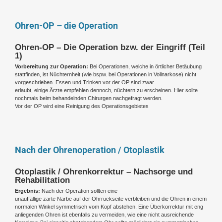
Ohren-OP – die Operation
Ohren-OP – Die Operation bzw. der Eingriff (Teil
1)
Vorbereitung zur Operation:
Bei Operationen, welche in örtlicher Betäubung
stattfinden, ist Nüchternheit (wie bspw. bei Operationen in Vollnarkose) nicht
vorgeschrieben. Essen und Trinken vor der OP sind zwar
erlaubt, einige Ärzte empfehlen dennoch, nüchtern zu erscheinen. Hier sollte
nochmals beim behandelnden Chirurgen nachgefragt werden.
Vor der OP wird eine Reinigung des Operationsgebietes
Nach der Ohrenoperation / Otoplastik
Otoplastik / Ohrenkorrektur – Nachsorge und
Rehabilitation
Ergebnis:
Nach der Operation sollten eine
unauffällige zarte Narbe auf der Ohrrückseite verbleiben und die Ohren in einem
normalen Winkel symmetrisch vom Kopf abstehen. Eine Überkorrektur mit eng
anliegenden Ohren ist ebenfalls zu vermeiden, wie eine nicht ausreichende