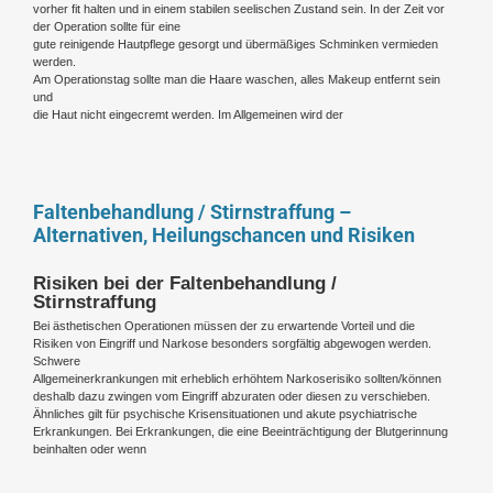
vorher fit halten und in einem stabilen seelischen Zustand sein. In der Zeit vor
der Operation sollte für eine
gute reinigende Hautpflege gesorgt und übermäßiges Schminken vermieden
werden.
Am Operationstag sollte man die Haare waschen, alles Makeup entfernt sein
und
die Haut nicht eingecremt werden. Im Allgemeinen wird der
Faltenbehandlung / Stirnstraffung –
Alternativen, Heilungschancen und Risiken
Risiken bei der Faltenbehandlung /
Stirnstraffung
Bei ästhetischen Operationen müssen der zu erwartende Vorteil und die
Risiken von Eingriff und Narkose besonders sorgfältig abgewogen werden.
Schwere
Allgemeinerkrankungen mit erheblich erhöhtem Narkoserisiko sollten/können
deshalb dazu zwingen vom Eingriff abzuraten oder diesen zu verschieben.
Ähnliches gilt für psychische Krisensituationen und akute psychiatrische
Erkrankungen. Bei Erkrankungen, die eine Beeinträchtigung der Blutgerinnung
beinhalten oder wenn