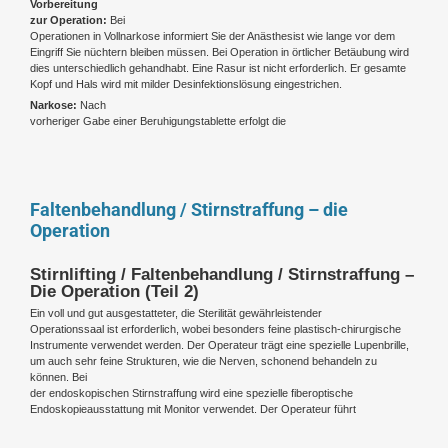
Vorbereitung
zur Operation:
Bei
Operationen in Vollnarkose informiert Sie der Anästhesist wie lange vor dem
Eingriff Sie nüchtern bleiben müssen. Bei Operation in örtlicher Betäubung wird
dies unterschiedlich gehandhabt. Eine Rasur ist nicht erforderlich. Er gesamte
Kopf und Hals wird mit milder Desinfektionslösung eingestrichen.
Narkose:
Nach
vorheriger Gabe einer Beruhigungstablette erfolgt die
Faltenbehandlung / Stirnstraffung – die
Operation
Stirnlifting / Faltenbehandlung / Stirnstraffung –
Die Operation (Teil 2)
Ein voll und gut ausgestatteter, die Sterilität gewährleistender
Operationssaal ist erforderlich, wobei besonders feine plastisch-chirurgische
Instrumente verwendet werden. Der Operateur trägt eine spezielle Lupenbrille,
um auch sehr feine Strukturen, wie die Nerven, schonend behandeln zu
können. Bei
der endoskopischen Stirnstraffung wird eine spezielle fiberoptische
Endoskopieausstattung mit Monitor verwendet. Der Operateur führt