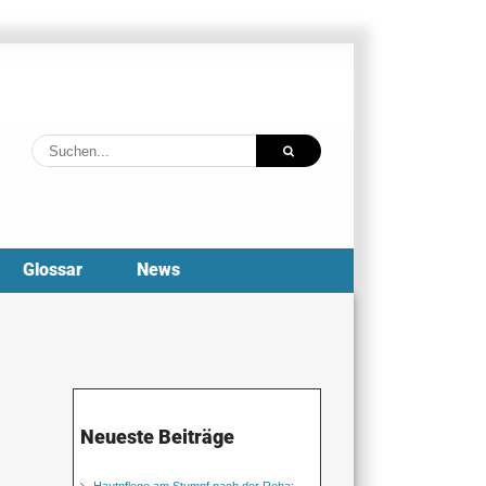
Suche
nach:
Glossar
News
Neueste Beiträge
Hautpflege am Stumpf nach der Reha: