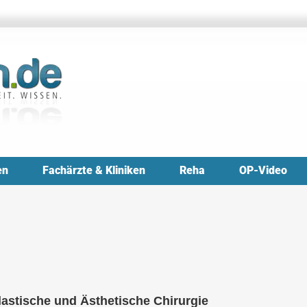
en
Fachärzte & Kliniken
Reha
OP-Video
Plastische und Ästhetische Chirurgie