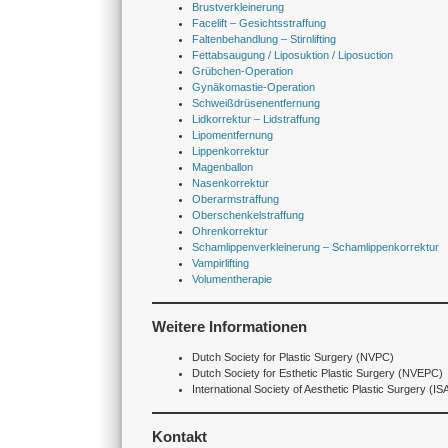
Brustverkleinerung
Facelift – Gesichtsstraffung
Faltenbehandlung – Stirnlifting
Fettabsaugung / Liposuktion / Liposuction
Grübchen-Operation
Gynäkomastie-Operation
Schweißdrüsenentfernung
Lidkorrektur – Lidstraffung
Lipomentfernung
Lippenkorrektur
Magenballon
Nasenkorrektur
Oberarmstraffung
Oberschenkelstraffung
Ohrenkorrektur
Schamlippenverkleinerung – Schamlippenkorrektur
Vampirlifting
Volumentherapie
Weitere Informationen
Dutch Society for Plastic Surgery (NVPC)
Dutch Society for Esthetic Plastic Surgery (NVEPC)
International Society of Aesthetic Plastic Surgery (I
Kontakt