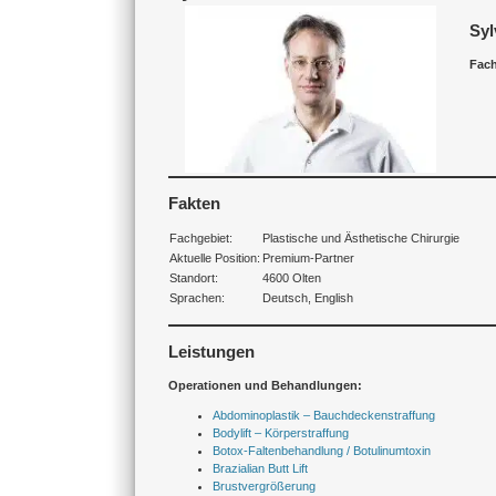
Syl
Fach
Fakten
Fachgebiet:
Plastische und Ästhetische Chirurgie
Aktuelle Position:
Premium-Partner
Standort:
4600 Olten
Sprachen:
Deutsch, English
Leistungen
Operationen und Behandlungen:
Abdominoplastik – Bauchdeckenstraffung
Bodylift – Körperstraffung
Botox-Faltenbehandlung / Botulinumtoxin
Brazialian Butt Lift
Brustvergrößerung