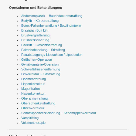
Operationen und Behandlungen:
Abdominoplastik – Bauchdeckenstraffung
Bodylift – Körperstraffung
Botox-Faltenbehandlung / Botulinumtoxin
Brazialian Butt Lift
Brustvergrößerung
Brustverkleinerung
Facelift – Gesichtsstraffung
Faltenbehandlung – Stirnlifting
Fettabsaugung / Liposuktion / Liposuction
Grübchen-Operation
Gynäkomastie-Operation
Schweißdrüsenentfernung
Lidkorrektur – Lidstraffung
Lipomentfernung
Lippenkorrektur
Magenballon
Nasenkorrektur
Oberarmstraffung
Oberschenkelstraffung
Ohrenkorrektur
Schamlippenverkleinerung – Schamlippenkorrektur
Vampirlifting
Volumentherapie