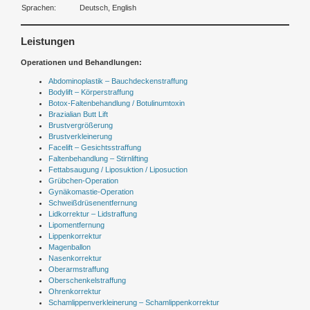
Sprachen:
Deutsch, English
Leistungen
Operationen und Behandlungen:
Abdominoplastik – Bauchdeckenstraffung
Bodylift – Körperstraffung
Botox-Faltenbehandlung / Botulinumtoxin
Brazialian Butt Lift
Brustvergrößerung
Brustverkleinerung
Facelift – Gesichtsstraffung
Faltenbehandlung – Stirnlifting
Fettabsaugung / Liposuktion / Liposuction
Grübchen-Operation
Gynäkomastie-Operation
Schweißdrüsenentfernung
Lidkorrektur – Lidstraffung
Lipomentfernung
Lippenkorrektur
Magenballon
Nasenkorrektur
Oberarmstraffung
Oberschenkelstraffung
Ohrenkorrektur
Schamlippenverkleinerung – Schamlippenkorrektur