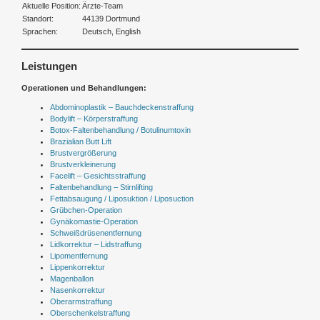
Aktuelle Position:
Ärzte-Team
Standort:
44139 Dortmund
Sprachen:
Deutsch, English
Leistungen
Operationen und Behandlungen:
Abdominoplastik – Bauchdeckenstraffung
Bodylift – Körperstraffung
Botox-Faltenbehandlung / Botulinumtoxin
Brazialian Butt Lift
Brustvergrößerung
Brustverkleinerung
Facelift – Gesichtsstraffung
Faltenbehandlung – Stirnlifting
Fettabsaugung / Liposuktion / Liposuction
Grübchen-Operation
Gynäkomastie-Operation
Schweißdrüsenentfernung
Lidkorrektur – Lidstraffung
Lipomentfernung
Lippenkorrektur
Magenballon
Nasenkorrektur
Oberarmstraffung
Oberschenkelstraffung