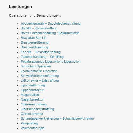
Leistungen
Operationen und Behandlungen:
Abdominoplastik – Bauchdeckenstraffung
Bodylift – Körperstraffung
Botox-Faltenbehandlung / Botulinumtoxin
Brazialian Butt Lift
Brustvergrößerung
Brustverkleinerung
Facelift – Gesichtsstraffung
Faltenbehandlung – Stirnlifting
Fettabsaugung / Liposuktion / Liposuction
Grübchen-Operation
Gynäkomastie-Operation
Schweißdrüsenentfernung
Lidkorrektur – Lidstraffung
Lipomentfernung
Lippenkorrektur
Magenballon
Nasenkorrektur
Oberarmstraffung
Oberschenkelstraffung
Ohrenkorrektur
Schamlippenverkleinerung – Schamlippenkorrektur
Vampirlifting
Volumentherapie