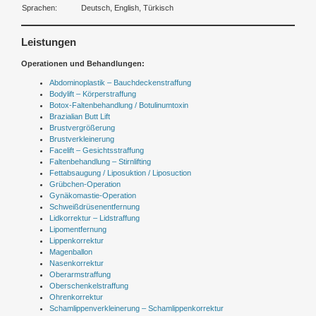
Sprachen:
Deutsch, English, Türkisch
Leistungen
Operationen und Behandlungen:
Abdominoplastik – Bauchdeckenstraffung
Bodylift – Körperstraffung
Botox-Faltenbehandlung / Botulinumtoxin
Brazialian Butt Lift
Brustvergrößerung
Brustverkleinerung
Facelift – Gesichtsstraffung
Faltenbehandlung – Stirnlifting
Fettabsaugung / Liposuktion / Liposuction
Grübchen-Operation
Gynäkomastie-Operation
Schweißdrüsenentfernung
Lidkorrektur – Lidstraffung
Lipomentfernung
Lippenkorrektur
Magenballon
Nasenkorrektur
Oberarmstraffung
Oberschenkelstraffung
Ohrenkorrektur
Schamlippenverkleinerung – Schamlippenkorrektur