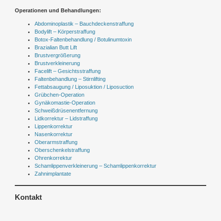
Operationen und Behandlungen:
Abdominoplastik – Bauchdeckenstraffung
Bodylift – Körperstraffung
Botox-Faltenbehandlung / Botulinumtoxin
Brazialian Butt Lift
Brustvergrößerung
Brustverkleinerung
Facelift – Gesichtsstraffung
Faltenbehandlung – Stirnlifting
Fettabsaugung / Liposuktion / Liposuction
Grübchen-Operation
Gynäkomastie-Operation
Schweißdrüsenentfernung
Lidkorrektur – Lidstraffung
Lippenkorrektur
Nasenkorrektur
Oberarmstraffung
Oberschenkelstraffung
Ohrenkorrektur
Schamlippenverkleinerung – Schamlippenkorrektur
Zahnimplantate
Kontakt