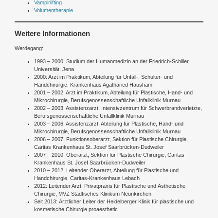
Vampirlifting
Volumentherapie
Weitere Informationen
Werdegang:
1993 – 2000: Studium der Humanmedizin an der Friedrich-Schiller
Universität, Jena
2000: Arzt im Praktikum, Abteilung für Unfall-, Schulter- und
Handchirurgie, Krankenhaus Agatharied Hausham
2001 – 2002: Arzt im Praktikum, Abteilung für Plastische, Hand- und
Mikrochirurgie, Berufsgenossenschaftliche Unfallklinik Murnau
2002 – 2003: Assistenzarzt, Intensivzentrum für Schwerbrandverletzte,
Berufsgenossenschaftliche Unfallklinik Murnau
2003 – 2006: Assistenzarzt, Abteilung für Plastische, Hand- und
Mikrochirurgie, Berufsgenossenschaftliche Unfallklinik Murnau
2006 – 2007: Funktionsoberarzt, Sektion für Plastische Chirurgie,
Caritas Krankenhaus St. Josef Saarbrücken-Dudweiler
2007 – 2010: Oberarzt, Sektion für Plastische Chirurgie, Caritas
Krankenhaus St. Josef Saarbrücken-Dudweiler
2010 – 2012: Leitender Oberarzt, Abteilung für Plastische und
Handchirurgie, Caritas-Krankenhaus Lebach
2012: Leitender Arzt, Privatpraxis für Plastische und Ästhetische
Chirurgie, MVZ Städtisches Klinikum Neunkirchen
Seit 2013: Ärztlicher Leiter der Heidelberger Klinik für plastische und
kosmetische Chirurgie proaesthetic