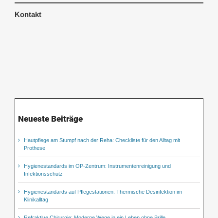
Kontakt
Neueste Beiträge
Hautpflege am Stumpf nach der Reha: Checkliste für den Alltag mit
Prothese
Hygienestandards im OP-Zentrum: Instrumentenreinigung und
Infektionsschutz
Hygienestandards auf Pflegestationen: Thermische Desinfektion im
Klinikalltag
Refraktive Chirurgie: Moderne Wege in ein Leben ohne Brille