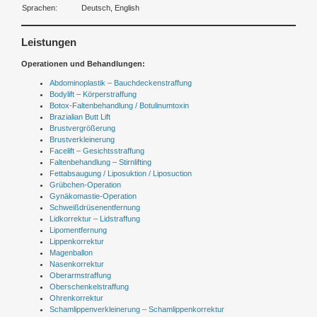
Sprachen:
Deutsch, English
Leistungen
Operationen und Behandlungen:
Abdominoplastik – Bauchdeckenstraffung
Bodylift – Körperstraffung
Botox-Faltenbehandlung / Botulinumtoxin
Brazialian Butt Lift
Brustvergrößerung
Brustverkleinerung
Facelift – Gesichtsstraffung
Faltenbehandlung – Stirnlifting
Fettabsaugung / Liposuktion / Liposuction
Grübchen-Operation
Gynäkomastie-Operation
Schweißdrüsenentfernung
Lidkorrektur – Lidstraffung
Lipomentfernung
Lippenkorrektur
Magenballon
Nasenkorrektur
Oberarmstraffung
Oberschenkelstraffung
Ohrenkorrektur
Schamlippenverkleinerung – Schamlippenkorrektur