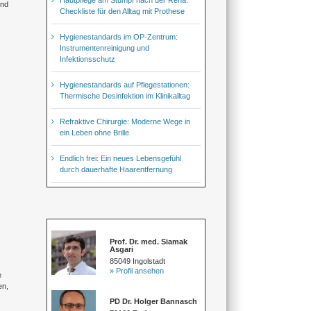
und
Checkliste für den Alltag mit Prothese
Hygienestandards im OP-Zentrum:
Instrumentenreinigung und
Infektionsschutz
Hygienestandards auf Pflegestationen:
Thermische Desinfektion im Klinikalltag
Refraktive Chirurgie: Moderne Wege in
ein Leben ohne Brille
Endlich frei: Ein neues Lebensgefühl
durch dauerhafte Haarentfernung
Prof. Dr. med. Siamak
Asgari
85049 Ingolstadt
» Profil ansehen
e
en,
PD Dr. Holger Bannasch