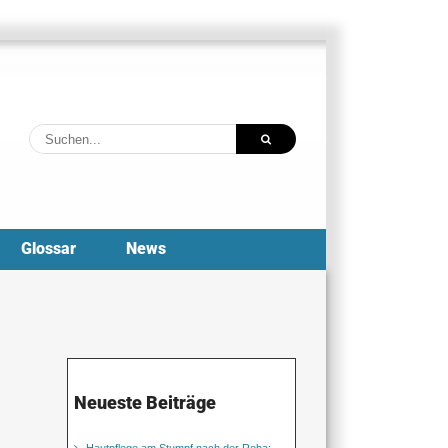
Suche
nach:
Glossar
News
Neueste Beiträge
Hautpflege am Stumpf nach der Reha: