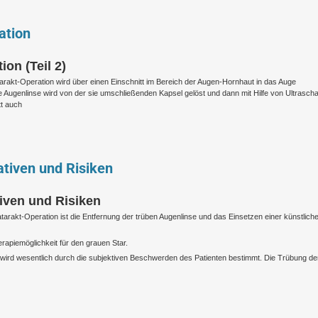
ation
on (Teil 2)
tarakt-Operation wird über einen Einschnitt im Bereich der Augen-Hornhaut in das Auge
 Augenlinse wird von der sie umschließenden Kapsel gelöst und dann mit Hilfe von Ultraschal
tt auch
ativen und Risiken
iven und Risiken
tarakt-Operation ist die Entfernung der trüben Augenlinse und das Einsetzen einer künstlich
rapiemöglichkeit für den grauen Star.
wird wesentlich durch die subjektiven Beschwerden des Patienten bestimmt. Die Trübung de