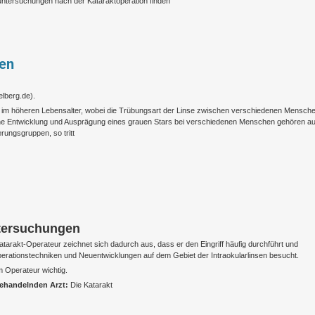
luntersuchungen nach der Kataraktoperation finden
hen
elberg.de).
l im höheren Lebensalter, wobei die Trübungsart der Linse zwischen verschiedenen Mensch
liche Entwicklung und Ausprägung eines grauen Stars bei verschiedenen Menschen gehören a
rungsgruppen, so tritt
ntersuchungen
atarakt-Operateur zeichnet sich dadurch aus, dass er den Eingriff häufig durchführt und
perationstechniken und Neuentwicklungen auf dem Gebiet der Intraokularlinsen besucht.
m Operateur wichtig.
behandelnden Arzt:
Die Katarakt