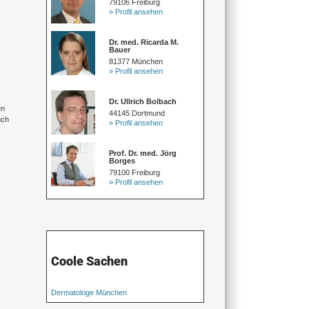
79106 Freiburg
» Profil ansehen
Dr. med. Ricarda M.
Bauer
81377 München
» Profil ansehen
Dr. Ullrich Bolbach
en
44145 Dortmund
uch
» Profil ansehen
Prof. Dr. med. Jörg
Borges
79100 Freiburg
» Profil ansehen
Coole Sachen
Dermatologe München