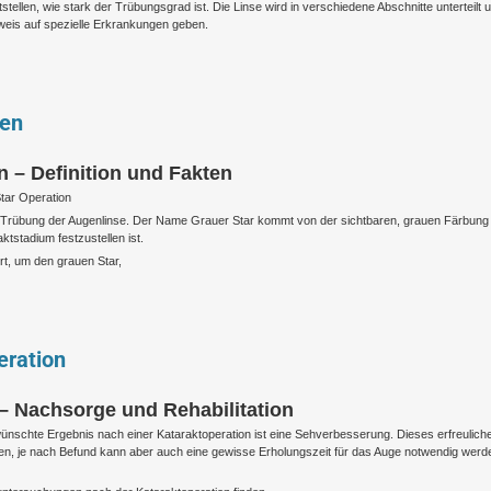
tellen, wie stark der Trübungsgrad ist. Die Linse wird in verschiedene Abschnitte unterteilt 
eis auf spezielle Erkrankungen geben.
ten
n – Definition und Fakten
tar Operation
ie Trübung der Augenlinse. Der Name Grauer Star kommt von der sichtbaren, grauen Färbung
aktstadium festzustellen ist.
rt, um den grauen Star,
eration
 – Nachsorge und Rehabilitation
nschte Ergebnis nach einer Kataraktoperation ist eine Sehverbesserung. Dieses erfreulich
gen, je nach Befund kann aber auch eine gewisse Erholungszeit für das Auge notwendig werd