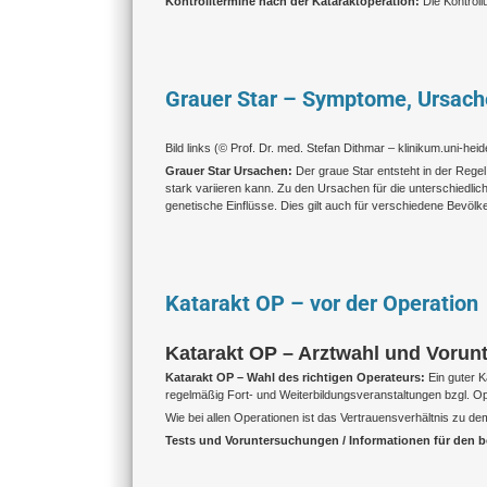
Kontrolltermine nach der Kataraktoperation:
Die Kontrol
Grauer Star – Symptome, Ursac
Bild links (
© Prof. Dr. med. Stefan Dithmar – klinikum.uni-heid
Grauer Star Ursachen:
Der graue Star entsteht in der Rege
stark variieren kann. Zu den Ursachen für die unterschied
genetische Einflüsse. Dies gilt auch für verschiedene Bevölke
Katarakt OP – vor der Operation
Katarakt OP – Arztwahl und Voru
Katarakt OP – Wahl des richtigen Operateurs:
Ein guter K
regelmäßig Fort- und Weiterbildungsveranstaltungen bzgl. O
Wie bei allen Operationen ist das Vertrauensverhältnis zu de
Tests und Voruntersuchungen / Informationen für den 