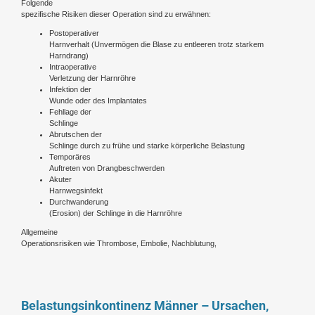
Folgende
spezifische Risiken dieser Operation sind zu erwähnen:
Postoperativer
Harnverhalt (Unvermögen die Blase zu entleeren trotz starkem
Harndrang)
Intraoperative
Verletzung der Harnröhre
Infektion der
Wunde oder des Implantates
Fehllage der
Schlinge
Abrutschen der
Schlinge durch zu frühe und starke körperliche Belastung
Temporäres
Auftreten von Drangbeschwerden
Akuter
Harnwegsinfekt
Durchwanderung
(Erosion) der Schlinge in die Harnröhre
Allgemeine
Operationsrisiken wie Thrombose, Embolie, Nachblutung,
Belastungsinkontinenz Männer – Ursachen,