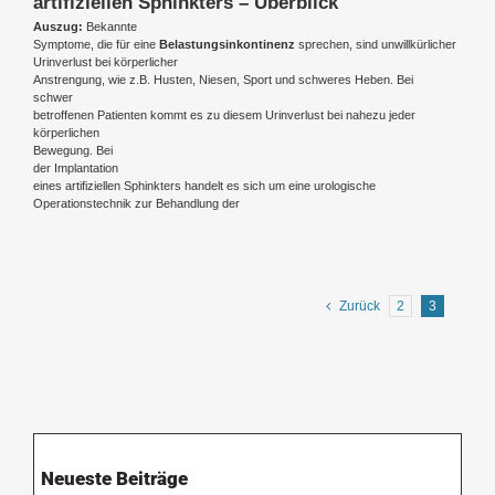
artifiziellen Sphinkters – Überblick
Auszug:
Bekannte
Symptome, die für eine
Belastungsinkontinenz
sprechen, sind unwillkürlicher
Urinverlust bei körperlicher
Anstrengung, wie z.B. Husten, Niesen, Sport und schweres Heben. Bei
schwer
betroffenen Patienten kommt es zu diesem Urinverlust bei nahezu jeder
körperlichen
Bewegung. Bei
der Implantation
eines artifiziellen Sphinkters handelt es sich um eine urologische
Operationstechnik zur Behandlung der
Zurück
2
3
Neueste Beiträge