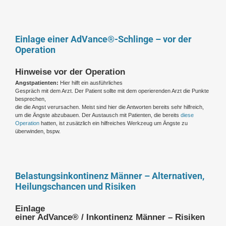
Einlage einer AdVance®-Schlinge – vor der
Operation
Hinweise vor der Operation
Angstpatienten:
Hier hilft ein ausführliches
Gespräch mit dem Arzt. Der Patient sollte mit dem operierenden Arzt die Punkte
besprechen,
die die Angst verursachen. Meist sind hier die Antworten bereits sehr hilfreich,
um die Ängste abzubauen. Der Austausch mit Patienten, die bereits
diese
Operation
hatten, ist zusätzlich ein hilfreiches Werkzeug um Ängste zu
überwinden, bspw.
Belastungsinkontinenz Männer – Alternativen,
Heilungschancen und Risiken
Einlage
einer AdVance® / Inkontinenz Männer – Risiken