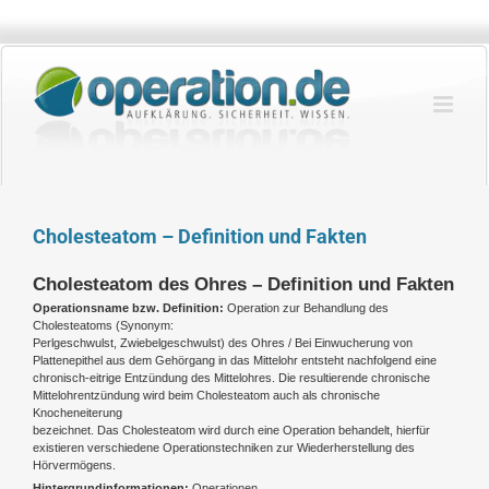
Zum
Inhalt
springen
Cholesteatom – Definition und Fakten
Cholesteatom des Ohres – Definition und Fakten
Operationsname bzw. Definition:
Operation zur Behandlung des
Cholesteatoms (Synonym:
Perlgeschwulst, Zwiebelgeschwulst) des Ohres / Bei Einwucherung von
Plattenepithel aus dem Gehörgang in das Mittelohr entsteht nachfolgend eine
chronisch-eitrige Entzündung des Mittelohres. Die resultierende chronische
Mittelohrentzündung wird beim Cholesteatom auch als chronische
Knocheneiterung
bezeichnet. Das Cholesteatom wird durch eine Operation behandelt, hierfür
existieren verschiedene Operationstechniken zur Wiederherstellung des
Hörvermögens.
Hintergrundinformationen:
Operationen