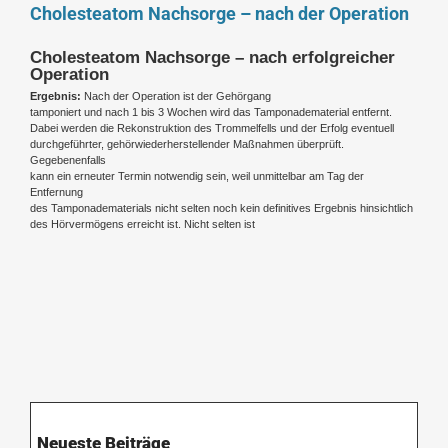
Cholesteatom Nachsorge – nach der Operation
Cholesteatom Nachsorge – nach erfolgreicher
Operation
Ergebnis:
Nach der Operation ist der Gehörgang
tamponiert und nach 1 bis 3 Wochen wird das Tamponadematerial entfernt.
Dabei werden die Rekonstruktion des Trommelfells und der Erfolg eventuell
durchgeführter, gehörwiederherstellender Maßnahmen überprüft.
Gegebenenfalls
kann ein erneuter Termin notwendig sein, weil unmittelbar am Tag der
Entfernung
des Tamponadematerials nicht selten noch kein definitives Ergebnis hinsichtlich
des Hörvermögens erreicht ist. Nicht selten ist
Neueste Beiträge