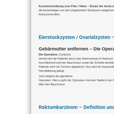
Kurzbeschreibung zum Film / Video – Ersatz der Aorta 
die Aortenklappe von den umgebenden Strukturen weitgehend b
Aneurysma dient.
Eierstockzysten / Ovarialzysten 
Gebärmutter entfernen – Die Operat
Die Operation:
Zunächst
einmal wird die Patientin durch das Narkoseteam in Narkose 
Anschließend wird der Bauchraum sowie die Scheide desinfizi
Patientin wird mit Tüchern abgedeckt. Nun wird ein Dauerkat
Harnableitung gelegt.
Jetzt beginnt die eigentliche
Operation. Hierzu geht der Operateur mit einer Nadel in den
bläst den Bauchraum
Rektumkarzinom – Definition un