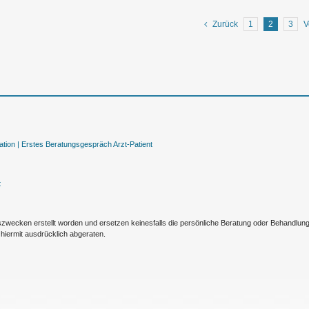
Zurück
1
2
3
V
tion |
Erstes Beratungsgespräch Arzt-Patient
t
nszwecken erstellt worden und ersetzen keinesfalls die persönliche Beratung oder Behandlu
hiermit ausdrücklich abgeraten.