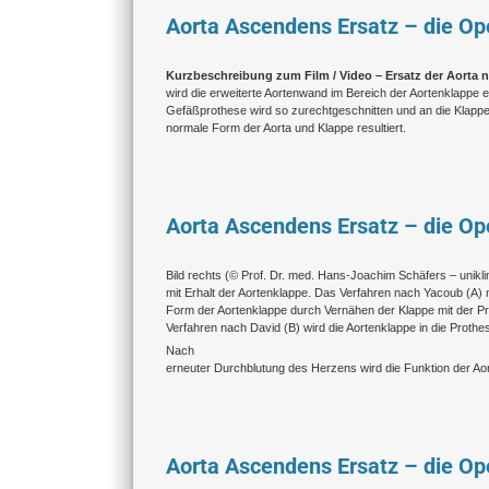
Aorta Ascendens Ersatz – die Ope
Kurzbeschreibung zum Film / Video – Ersatz der Aorta 
wird die erweiterte Aortenwand im Bereich der Aortenklappe en
Gefäßprothese wird so zurechtgeschnitten und an die Klappe
normale Form der Aorta und Klappe resultiert.
Aorta Ascendens Ersatz – die Ope
Bild rechts (
© Prof. Dr. med. Hans-Joachim Schäfers – unikl
mit Erhalt der Aortenklappe. Das Verfahren nach Yacoub (A) n
Form der Aortenklappe durch Vernähen der Klappe mit der P
Verfahren nach David (B) wird die Aortenklappe in die Prothe
Nach
erneuter Durchblutung des Herzens wird die Funktion der Ao
Aorta Ascendens Ersatz – die Ope