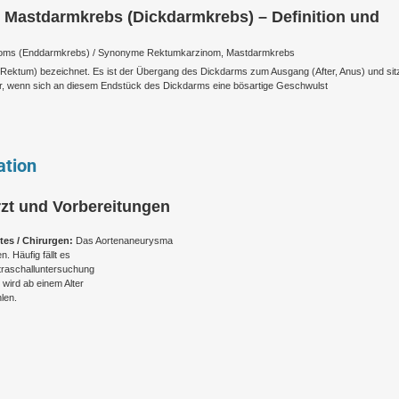
 Mastdarmkrebs (Dickdarmkrebs) – Definition und
noms (Enddarmkrebs) / Synonyme Rektumkarzinom, Mastdarmkrebs
ektum) bezeichnet. Es ist der Übergang des Dickdarms zum Ausgang (After, Anus) und sitzt
r, wenn sich an diesem Endstück des Dickdarms eine bösartige Geschwulst
ation
rzt und Vorbereitungen
tes / Chirurgen:
Das Aortenaneurysma
. Häufig fällt es
ltraschalluntersuchung
wird ab einem Alter
len.