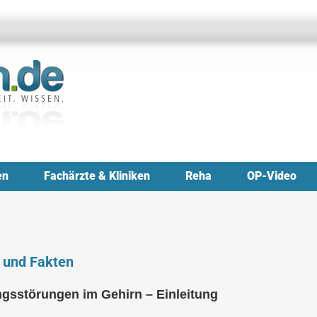
en
Fachärzte & Kliniken
Reha
OP-Video
 und Fakten
sstörungen im Gehirn – Einleitung