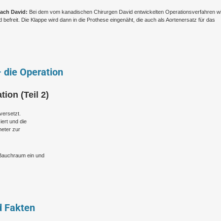
nach David:
Bei dem vom kanadischen Chirurgen David entwickelten Operationsverfahren w
efreit. Die Klappe wird dann in die Prothese eingenäht, die auch als Aortenersatz für das
– die Operation
ion (Teil 2)
versetzt.
ert und die
heter zur
 Bauchraum ein und
d Fakten