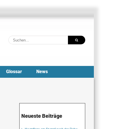
Suche
nach:
Glossar
News
Neueste Beiträge
Hautpflege am Stumpf nach der Reha: