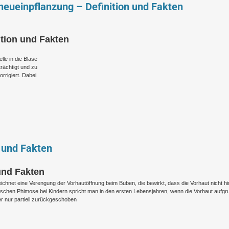
neueinpflanzung – Definition und Fakten
ition und Fakten
le in die Blase
trächtigt und zu
orrigiert. Dabei
n und Fakten
und Fakten
ichnet eine Verengung der Vorhautöffnung beim Buben, die bewirkt, dass die Vorhaut nicht hi
ischen Phimose bei Kindern spricht man in den ersten Lebensjahren, wenn die Vorhaut aufgr
er nur partiell zurückgeschoben