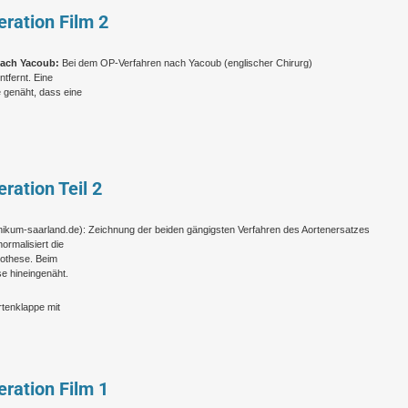
ration Film 2
nach Yacoub:
Bei dem OP-Verfahren nach Yacoub (englischer Chirurg)
tfernt. Eine
 genäht, dass eine
ration Teil 2
inikum-saarland.de
): Zeichnung der beiden gängigsten Verfahren des Aortenersatzes
ormalisiert die
rothese. Beim
se hineingenäht.
rtenklappe mit
ration Film 1