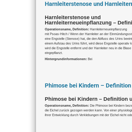
Harnleiterstenose und Harnleiter
Harnleiterstenose und
Harnleiterneueinpflanzung – Defin
Operationsname, Definition:
Harnleiterneueinpflanzung
mit Psoas-Hitch / Wenn der Harnleiter an der Einmündungsstel
eine Engstelle (Stenose) hat, die den Abfluss des Urins beein
einem Aufstau des Urins führt, wird diese Engstelle operativ k
wird die Engstelle entfernt und der Harnleiter neu in die Blase
eingepflanzt.
Hintergrundinformationen:
Bei
Phimose bei Kindern – Definitio
Phimose bei Kindern – Definition 
Operationsname, Definition:
Die Phimose bei Kindern beze
die Eichel zurück gezogen werden kann. Von einer physiolog
ihrer Entwicklung durch Verklebungen mit der Eichel nicht od