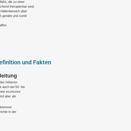
fäße, die zu einer
chend therapierbar sind,
chläfenbereich über
äß genäht und somit
ffen.
finition und Fakten
leitung
 des höheren
e auch bei 50- bis
eine exzessive
ird aber als
alstenose
ichte in der