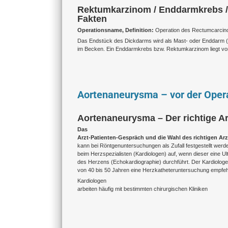
Rektumkarzinom / Enddarmkrebs /
Fakten
Operationsname, Definition:
Operation des Rectumcarci
Das Endstück des Dickdarms wird als Mast- oder Enddarm (R
im Becken. Ein Enddarmkrebs bzw. Rektumkarzinom liegt vo
Aortenaneurysma – vor der Oper
Aortenaneurysma – Der richtige A
Das
Arzt-Patienten-Gespräch und die Wahl des richtigen Arz
kann bei Röntgenuntersuchungen als Zufall festgestellt werden
beim Herzspezialisten (Kardiologen) auf, wenn dieser eine U
des Herzens (Echokardiographie) durchführt. Der Kardiologe 
von 40 bis 50 Jahren eine Herzkatheteruntersuchung empfeh
Kardiologen
arbeiten häufig mit bestimmten chirurgischen Kliniken