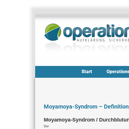
Zum
Inhalt
springen
Start
Operation
Moyamoya-Syndrom – Definition
Moyamoya-Syndrom / Durchblutung
Der