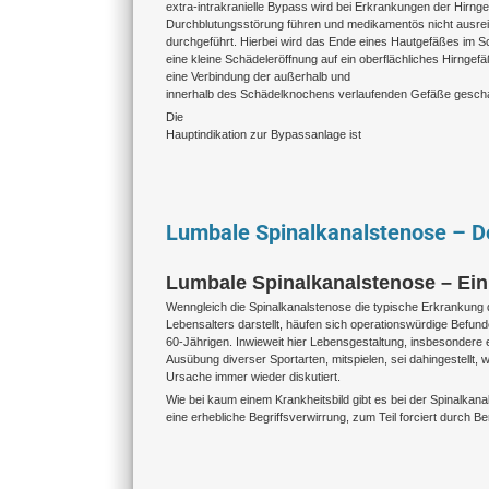
extra-intrakranielle Bypass wird bei Erkrankungen der Hirnge
Durchblutungsstörung führen und medikamentös nicht ausrei
durchgeführt. Hierbei wird das Ende eines Hautgefäßes im S
eine kleine Schädeleröffnung auf ein oberflächliches Hirngef
eine Verbindung der außerhalb und
innerhalb des Schädelknochens verlaufenden Gefäße gescha
Die
Hauptindikation zur Bypassanlage ist
Lumbale Spinalkanalstenose – De
Lumbale Spinalkanalstenose – Ein
Wenngleich die Spinalkanalstenose die typische Erkrankung
Lebensalters darstellt, häufen sich operationswürdige Befund
60-Jährigen. Inwieweit hier Lebensgestaltung, insbesondere 
Ausübung diverser Sportarten, mitspielen, sei dahingestellt, w
Ursache immer wieder diskutiert.
Wie bei kaum einem Krankheitsbild gibt es bei der Spinalkan
eine erhebliche Begriffsverwirrung, zum Teil forciert durch Ber