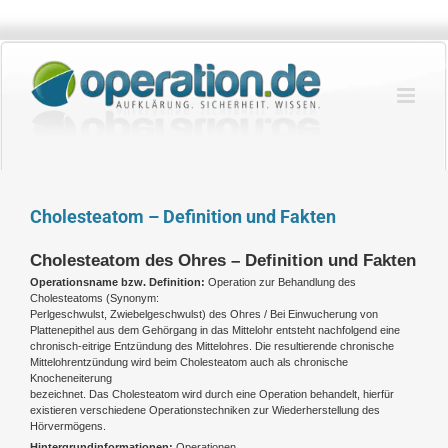
Zum
Inhalt
springen
Cholesteatom – Definition und Fakten
Cholesteatom des Ohres – Definition und Fakten
Operationsname bzw. Definition:
Operation zur Behandlung des
Cholesteatoms (Synonym:
Perlgeschwulst, Zwiebelgeschwulst) des Ohres / Bei Einwucherung von
Plattenepithel aus dem Gehörgang in das Mittelohr entsteht nachfolgend eine
chronisch-eitrige Entzündung des Mittelohres. Die resultierende chronische
Mittelohrentzündung wird beim Cholesteatom auch als chronische
Knocheneiterung
bezeichnet. Das Cholesteatom wird durch eine Operation behandelt, hierfür
existieren verschiedene Operationstechniken zur Wiederherstellung des
Hörvermögens.
Hintergrundinformationen:
Operationen