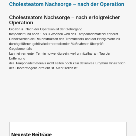
Cholesteatom Nachsorge – nach der Operation
Cholesteatom Nachsorge – nach erfolgreicher
Operation
Ergebnis:
Nach der Operation ist der Gehörgang
tamponiert und nach 1 bis 3 Wochen wird das Tamponadematerial entfernt.
Dabei werden die Rekonstruktion des Trommelfells und der Erfolg eventuell
durchgeführter, gehörwiederherstellender Maßnahmen überprüft.
Gegebenenfalls
kann ein erneuter Termin notwendig sein, weil unmittelbar am Tag der
Entfernung
des Tamponadematerials nicht selten noch kein definitives Ergebnis hinsichtlich
des Hörvermögens erreicht ist. Nicht selten ist
Neueste Beiträge