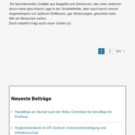
Ein faszinierendes Gebilde aus Augapfel und Sehnerven, das unter anderem
durch seine geschützte Lage in der Schädelhöhle, aber auch durch unsere
Augenwimpern vor äußeren Einflüssen, gar Verletzungen, geschützt wird.
Wie wir Menschen sehen:
Doch natürlich trägt auch unser Gehirn (s)
1
2
Vor
Neueste Beiträge
Hautpflege am Stumpf nach der Reha: Checkliste für den Alltag mit
Prothese
Hygienestandards im OP-Zentrum: Instrumentenreinigung und
Infektionsschutz