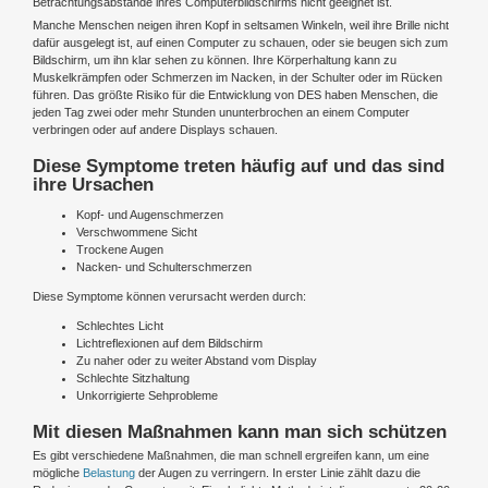
Betrachtungsabstände ihres Computerbildschirms nicht geeignet ist.
Manche Menschen neigen ihren Kopf in seltsamen Winkeln, weil ihre Brille nicht
dafür ausgelegt ist, auf einen Computer zu schauen, oder sie beugen sich zum
Bildschirm, um ihn klar sehen zu können. Ihre Körperhaltung kann zu
Muskelkrämpfen oder Schmerzen im Nacken, in der Schulter oder im Rücken
führen. Das größte Risiko für die Entwicklung von DES haben Menschen, die
jeden Tag zwei oder mehr Stunden ununterbrochen an einem Computer
verbringen oder auf andere Displays schauen.
Diese Symptome treten häufig auf und das sind
ihre Ursachen
Kopf- und Augenschmerzen
Verschwommene Sicht
Trockene Augen
Nacken- und Schulterschmerzen
Diese Symptome können verursacht werden durch:
Schlechtes Licht
Lichtreflexionen auf dem Bildschirm
Zu naher oder zu weiter Abstand vom Display
Schlechte Sitzhaltung
Unkorrigierte Sehprobleme
Mit diesen Maßnahmen kann man sich schützen
Es gibt verschiedene Maßnahmen, die man schnell ergreifen kann, um eine
mögliche
Belastung
der Augen zu verringern. In erster Linie zählt dazu die