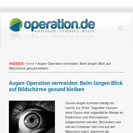
Zum
Inhalt
springen
ANZEIGE:
Home
»
Augen-Operation vermeiden: Beim langen Blick auf
Bildschirme gesund bleiben
Augen-Operation vermeiden: Beim langen Blick
auf Bildschirme gesund bleiben
Zeige
Unsere Augen kommen häufig nur
grösseres
nachts zur Ruhe. Tagsüber müssen
Bild
ohne Pause eine unglaubliche Menge an
Eindrücken und Informationen
aufgenommen werden. Besonders wer
viel am Computer sitzt und auf den
Bildschirm starrt, bekommt die