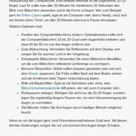
Reduzierung der Computerzeit. Eine beliebte Methode ist die sogenannte 20-20-
Regel. Laut ihr sollte man aller 20 Minuten für mindestens 20 Sekunden den
Blick vom Bildschirm abwenden und in die Ferne schauen. Wer zum Beispiel
gern im
Online Casino
spielt, egal ob am Computer oder übers Handy, setzt sich
am besten einen Timer, um aller 20 Minuten eine kurze Pause einzulegen.
Weitere Optionen sind:
Position des Computerbildschirms ändern: Optimalerweise sollte sich
der Computerbildschirm 15 bis 20 Grad unter Augenhöhe befinden und
etwa 40 bis 60 cm von den Augen entfernt sein.
Gute Beleuchtung: Vermeiden Sie Reflexionen auf dem Display und
sorgen Sie für warmes Licht in der Umgebung.
Entspiegelte Bildschirme: Verwenden Sie einen Bildschirm-Blendfilter,
um die vom Bildschirm reflektierte Lichtmenge zu verringern.
Bessere Sitzposition: Stühle sollten bequem gepolstert sein und sich
dem
Körper
anpassen. Die Füße sollten flach auf dem Boden stehen
und die Armlehnen beim Tippen Unterstützung bieten.
Brille mit Blaulichtfilter: Egal ob mit Sehstärke oder ohne, eine
Bildschirmarbeitsplatzbrille
hilft jedem, der viel vorm Computer sitzt.
Ruhepausen einlegen: Befolgen Sie nicht nur die 20-20-Regel, sondern
legen Sie regelmäßig längere Pausen ein, um eine Überanstrengung der
Augen zu vermeiden.
Viel Blinzeln: Halten Sie Ihre Augen durch häufiges Blinzeln möglichst
feucht.
Wenn es um die Augen geht, sind Präventionsmaßnahmen Gold wert. Mit diesen
leichten Änderungen sorgen Sie vor und können Ihre Augen länger fit halten.