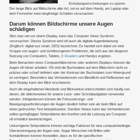
Ermüdungserscheinungen zu spüren.
Der lange Blick auf Bildschirme aller Art, sei es auf dem Handy, am Laptop oder
dem Fernseher kann langfristige Schäden verursachen.
Darum können Bildschirme unsere Augen
schädigen
Sitzt man viel vor einem Display, kann das Computer Vision Syndrom
verursachen. Dieses Syndrom wird oft auch als digitale Augenbelastung
(Englisch: digital eye strain, DES) bezeichnet. Es handelt sich dabei um eine
Gruppe von augen- und sichtbezogenen Problemen, die sich aus der längeren
Nutzung von Computern, Tablets,
E-Readern
und Handys ergeben.
Beim Betrachten eines Computerbildschirms oder anderen Displays müssen die
Augen oft härter arbeiten. Oft sind die Buchstaben auf dem Bildschirm nicht so
präzise oder scharf definiert oder der Kontrast der Buchstaben zum Hintergrund
ist verringert. Besonders das Vorhandensein von Blendlicht und Reflexionen auf
dem Display kann den Blick erschweren.
Auch die eingehaltenen Abstände und Blickwinkel unterscheiden sich häufig von
denen, die üblicherweise für andere Lese- oder Schreibaufgaben verwendet
werden. Infolgedessen können die Fokussierungs- und
Bewegungsanforderungen der Augen deutlich höher sein als beim Blick auf
einen gedruckten Text beispielsweise. Darüber hinaus kann das Vorhandensein
selbst geringfügiger Sehprobleme den Komfort und die Leistung am Computer
oft erheblich beeinträchtigen.
Unkorrigierte Sehprobleme können wichtige Faktoren für eine computerbedingte
Überanstrengung der Augen sein. Sogar Menschen mit Brillen oder
Kontaktlinsen können feststellen, dass es für die spezifischen