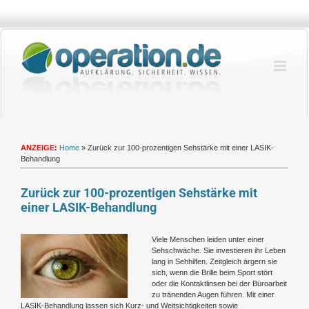
Zum
Inhalt
springen
ANZEIGE:
Home
»
Zurück zur 100-prozentigen Sehstärke mit einer LASIK-
Behandlung
Zurück zur 100-prozentigen Sehstärke mit
einer LASIK-Behandlung
Zeige
Viele Menschen leiden unter einer
grösseres
Sehschwäche. Sie investieren ihr Leben
Bild
lang in Sehhilfen. Zeitgleich ärgern sie
sich, wenn die Brille beim Sport stört
oder die Kontaktlinsen bei der Büroarbeit
zu tränenden Augen führen. Mit einer
LASIK-Behandlung lassen sich Kurz- und Weitsichtigkeiten sowie