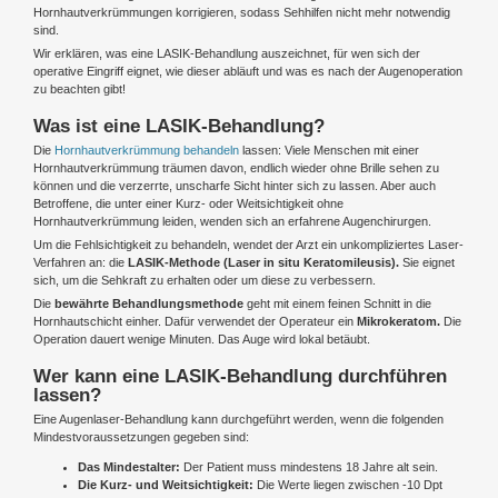
Hornhautverkrümmungen korrigieren, sodass Sehhilfen nicht mehr notwendig
sind.
Wir erklären, was eine LASIK-Behandlung auszeichnet, für wen sich der
operative Eingriff eignet, wie dieser abläuft und was es nach der Augenoperation
zu beachten gibt!
Was ist eine LASIK-Behandlung?
Die
Hornhautverkrümmung behandeln
lassen: Viele Menschen mit einer
Hornhautverkrümmung träumen davon, endlich wieder ohne Brille sehen zu
können und die verzerrte, unscharfe Sicht hinter sich zu lassen. Aber auch
Betroffene, die unter einer Kurz- oder Weitsichtigkeit ohne
Hornhautverkrümmung leiden, wenden sich an erfahrene Augenchirurgen.
Um die Fehlsichtigkeit zu behandeln, wendet der Arzt ein unkompliziertes Laser-
Verfahren an: die
LASIK-Methode (Laser in situ Keratomileusis).
Sie eignet
sich, um die Sehkraft zu erhalten oder um diese zu verbessern.
Die
bewährte Behandlungsmethode
geht mit einem feinen Schnitt in die
Hornhautschicht einher. Dafür verwendet der Operateur ein
Mikrokeratom.
Die
Operation dauert wenige Minuten. Das Auge wird lokal betäubt.
Wer kann eine LASIK-Behandlung durchführen
lassen?
Eine Augenlaser-Behandlung kann durchgeführt werden, wenn die folgenden
Mindestvoraussetzungen gegeben sind:
Das Mindestalter:
Der Patient muss mindestens 18 Jahre alt sein.
Die Kurz- und Weitsichtigkeit:
Die Werte liegen zwischen -10 Dpt