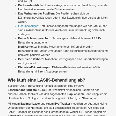
und +4 Dpt.
Die Hornhautdicke:
Um eine Augenoperation durchzuführen, muss die
Hornhaut eine ausreichende Dicke aufweisen.
Das Verhalten der Pupillen:
Die Pupillen sollten sich bei
Dämmerungsverhältnissen oder in der Nacht nicht überdurchschnittlich
weiten.
Gesunde Augen
: Entzündliche Augenerkrankungen wie der Graue Star
sind ein Ausschlusskriterium. Auch eine Immunerkrankung sollte nicht
vorliegen.
Keine Schwangerschaft:
Schwangere dürfen sich keiner LASIK-
Behandlung unterziehen.
Medikamente:
Manche Medikamente schließen eine LASIK-
Behandlung aus. Unter Umständen kann die Einnahme in Absprache mit
dem Arzt pausiert werden.
Berufliche Verbote:
Manchen Berufsgruppen sind Laserbehandlungen
nicht gestattet.
Diabetes-Erkrankungen:
Diabetes-Patienten sollten eine LASIK-
Behandlung mit ihrem Arzt besprechen.
Wie läuft eine LASIK-Behandlung ab?
Bei einer LASIK-Behandlung handelt es sich um eine invasive
Laserbehandlung am Auge.
Der Arzt nimmt einen feinen Schnitt an der
oberen Hornhautschicht vor, den sogenannten
Flap
. Anschließend klappt er die
Hornhaut hoch. So legt er die darunterliegende Schicht, die
Stroma
, frei.
Mit einem
Excimer-Laser
und einem
Eye-Tracker
modelliert der Arzt nun kleine
Unebenheiten der Hornhaut, um die Fehlsichtigkeit zu beheben. Am Ende der
LASIK-Behandlung klappt er den Hornhautdeckel wieder zu. Dieser fungiert als