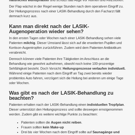
natürliches Wundpflaster
und schützt das Auge vor Keimen und Reizstoffen.
Der Flap wächst in der Regel wenige Stunden nach dem operativen Eingriff zu.
Der Heilungsprozess nach einer LASIK-Behandlung durch den Facharzt fällt
demnach kurz aus.
Kann man direkt nach der LASIK-
Augenoperation wieder sehen?
In den ersten Tagen oder Wochen nach einer LASIK-Behandlung sehen viele
Patienten
milchig
. Dieser Umstand lässt sich auf die erweiterten Pupillen und
Kortison-Augentropfen zurückführen. Zudem wird dem Patienten Antibiotikum
verabreicht.
Dennoch können viele Patienten ihre Tätigkeiten im Anschluss an die
Behandlung wie gewohnt aufnehmen, obwohl noch keine 100-prozentige
Sehfähigkeit besteht. Doch Vorsicht:
Heilungsprozesse verlaufen individuell.
Während einige Patienten nach dem Eingriff an Tag zwei bereits wieder
problemlos Auto fahren, verzögert sich die Heilung bei anderen um einige Tage
oder Wochen.
Was gibt es nach der LASIK-Behandlung zu
beachten?
Patienten erhalten nach der LASIK-Behandlung einen
individuellen Tropfplan
.
Dieser unterstützt den Heilungsprozess und sollte deswegen ernstgenommen
werden. Zudem gibt es weitere wichtige Punkte zu beachten:
Patienten sollten die
Augen nicht reiben
.
Frauen sollten
kein Make-up
Drei bis vier Wochen nach dem Eingriff sollte auf
Saunagänge und