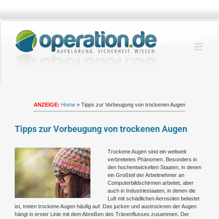
Zum
Inhalt
springen
ANZEIGE:
Home
»
Tipps zur Vorbeugung von trockenen Augen
Tipps zur Vorbeugung von trockenen Augen
Zeige
Trockene Augen sind ein weltweit
grösseres
verbreitetes Phänomen. Besonders in
Bild
den hochentwickelten Staaten, in denen
ein Großteil der Arbeitnehmer an
Computerbildschirmen arbeitet, aber
auch in Industriestaaten, in denen die
Luft mit schädlichen Aerosolen belastet
ist, treten trockene Augen häufig auf. Das jucken und austrocknen der Augen
hängt in erster Linie mit dem Abreißen des Tränenflusses zusammen. Der