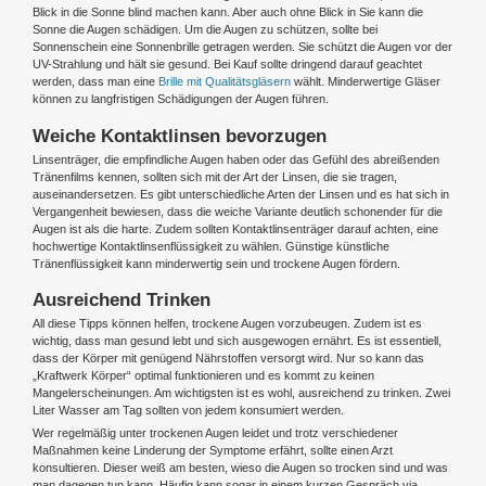
Blick in die Sonne blind machen kann. Aber auch ohne Blick in Sie kann die
Sonne die Augen schädigen. Um die Augen zu schützen, sollte bei
Sonnenschein eine Sonnenbrille getragen werden. Sie schützt die Augen vor der
UV-Strahlung und hält sie gesund. Bei Kauf sollte dringend darauf geachtet
werden, dass man eine
Brille mit Qualitätsgläsern
wählt. Minderwertige Gläser
können zu langfristigen Schädigungen der Augen führen.
Weiche Kontaktlinsen bevorzugen
Linsenträger, die empfindliche Augen haben oder das Gefühl des abreißenden
Tränenfilms kennen, sollten sich mit der Art der Linsen, die sie tragen,
auseinandersetzen. Es gibt unterschiedliche Arten der Linsen und es hat sich in
Vergangenheit bewiesen, dass die weiche Variante deutlich schonender für die
Augen ist als die harte. Zudem sollten Kontaktlinsenträger darauf achten, eine
hochwertige Kontaktlinsenflüssigkeit zu wählen. Günstige künstliche
Tränenflüssigkeit kann minderwertig sein und trockene Augen fördern.
Ausreichend Trinken
All diese Tipps können helfen, trockene Augen vorzubeugen. Zudem ist es
wichtig, dass man gesund lebt und sich ausgewogen ernährt. Es ist essentiell,
dass der Körper mit genügend Nährstoffen versorgt wird. Nur so kann das
„Kraftwerk Körper“ optimal funktionieren und es kommt zu keinen
Mangelerscheinungen. Am wichtigsten ist es wohl, ausreichend zu trinken. Zwei
Liter Wasser am Tag sollten von jedem konsumiert werden.
Wer regelmäßig unter trockenen Augen leidet und trotz verschiedener
Maßnahmen keine Linderung der Symptome erfährt, sollte einen Arzt
konsultieren. Dieser weiß am besten, wieso die Augen so trocken sind und was
man dagegen tun kann. Häufig kann sogar in einem kurzen Gespräch via