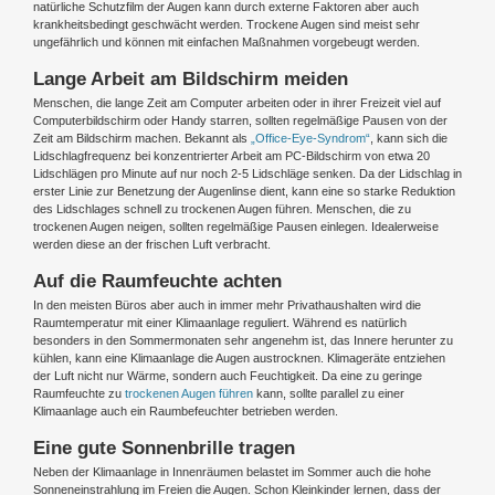
natürliche Schutzfilm der Augen kann durch externe Faktoren aber auch
krankheitsbedingt geschwächt werden. Trockene Augen sind meist sehr
ungefährlich und können mit einfachen Maßnahmen vorgebeugt werden.
Lange Arbeit am Bildschirm meiden
Menschen, die lange Zeit am Computer arbeiten oder in ihrer Freizeit viel auf
Computerbildschirm oder Handy starren, sollten regelmäßige Pausen von der
Zeit am Bildschirm machen. Bekannt als
„Office-Eye-Syndrom“
, kann sich die
Lidschlagfrequenz bei konzentrierter Arbeit am PC-Bildschirm von etwa 20
Lidschlägen pro Minute auf nur noch 2-5 Lidschläge senken. Da der Lidschlag in
erster Linie zur Benetzung der Augenlinse dient, kann eine so starke Reduktion
des Lidschlages schnell zu trockenen Augen führen. Menschen, die zu
trockenen Augen neigen, sollten regelmäßige Pausen einlegen. Idealerweise
werden diese an der frischen Luft verbracht.
Auf die Raumfeuchte achten
In den meisten Büros aber auch in immer mehr Privathaushalten wird die
Raumtemperatur mit einer Klimaanlage reguliert. Während es natürlich
besonders in den Sommermonaten sehr angenehm ist, das Innere herunter zu
kühlen, kann eine Klimaanlage die Augen austrocknen. Klimageräte entziehen
der Luft nicht nur Wärme, sondern auch Feuchtigkeit. Da eine zu geringe
Raumfeuchte zu
trockenen Augen führen
kann, sollte parallel zu einer
Klimaanlage auch ein Raumbefeuchter betrieben werden.
Eine gute Sonnenbrille tragen
Neben der Klimaanlage in Innenräumen belastet im Sommer auch die hohe
Sonneneinstrahlung im Freien die Augen. Schon Kleinkinder lernen, dass der