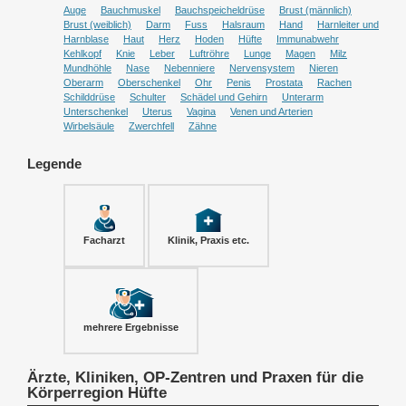
Auge
Bauchmuskel
Bauchspeicheldrüse
Brust (männlich)
Brust (weiblich)
Darm
Fuss
Halsraum
Hand
Harnleiter und
Harnblase
Haut
Herz
Hoden
Hüfte
Immunabwehr
Kehlkopf
Knie
Leber
Luftröhre
Lunge
Magen
Milz
Mundhöhle
Nase
Nebenniere
Nervensystem
Nieren
Oberarm
Oberschenkel
Ohr
Penis
Prostata
Rachen
Schilddrüse
Schulter
Schädel und Gehirn
Unterarm
Unterschenkel
Uterus
Vagina
Venen und Arterien
Wirbelsäule
Zwerchfell
Zähne
Legende
Facharzt
Klinik, Praxis etc.
mehrere Ergebnisse
Ärzte, Kliniken, OP-Zentren und Praxen für die
Körperregion Hüfte