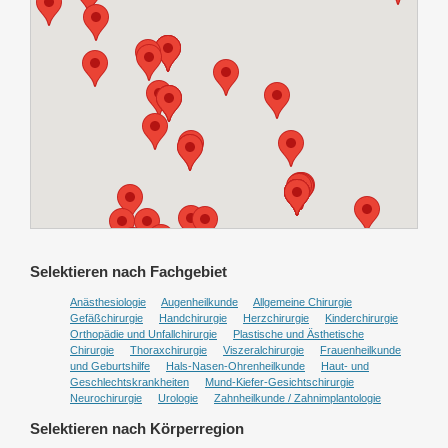
Selektieren nach Fachgebiet
Anästhesiologie
Augenheilkunde
Allgemeine Chirurgie
Gefäßchirurgie
Handchirurgie
Herzchirurgie
Kinderchirurgie
Orthopädie und Unfallchirurgie
Plastische und Ästhetische
Chirurgie
Thoraxchirurgie
Viszeralchirurgie
Frauenheilkunde
und Geburtshilfe
Hals-Nasen-Ohrenheilkunde
Haut- und
Geschlechtskrankheiten
Mund-Kiefer-Gesichtschirurgie
Neurochirurgie
Urologie
Zahnheilkunde / Zahnimplantologie
Selektieren nach Körperregion