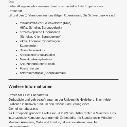
Das
Behandlungsangebot unseres Zentrums basiert auf der Expertise von
Professor
Lill und den Erfahrungen aus unzähligen Operationen. Die Schwerpunkte sind:
minimalinvasiver Gelenkersatz (Knie,
Hüfte, Schulter, Sprunggelenk)
arthroskopische Operationen
(Schulter, Knie, Sprunggelenk)
lokale Therapie mit autologen
Stammzellen
Beinachskorrektur
Knorpelzelltransplantation
Meniskustransplantation
Kreuzbandrekonstruktion
Fusschirurgie
Arthrosetherapie (Knorpelaufbau)
Weitere Informationen
Professor Lill ist Facharzt für
Orthopädie und Lehrbeauftragter an der Universität Heidelberg. Nach vielen
Stationen in Kliniken rund um den Globus und Leitung einer
Gemeinschaftspraxis
für Orthopädie gründete Professor Lill 2009 das OrthoCenter in München. Das
internationale Kompetenzzentrum für Orthopädie, mit Standorten in München,
Moskau, Armenien, Malta und London, ist seitdem Anlaufpunkt für
anspruchsvolle