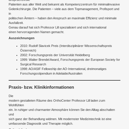
Patienten aus aller Welt und bekannt als Kompetenzzentrum für minimalinvasive
Gelenkchirurgie. Die Patienten – viele aus dem Topmanagement, Profisport und
in
politischen Ämtern – haben den Anspruch an maximale Effizienz und minimale
Ausfallzeit.
Genau darauf hat sich Professor Lill spezialisiert und sich international
einen hervorragenden Namen gemacht.
Auszeichnungen
2010: Rudolf Slavicek Preis (Interdisziplinärer Wissenschaftspreis
Österreich)
2002: Forschungspreis der Universität Heidelberg
1999: Walter Brendel Award, Forschungspreis der European Society for
Surgical Research
1998: AO/ASIF Fellowship der AO-International, dreimonatiges
Forschungsstipendium in Adelaide/Australien
Praxis- bzw. Klinikinformationen
Die
modern gestalteten Räume des OrthoCenter Professor Lill laden zum
Wohlfühlen
ein. In ruhiger und charmanter Atmosphäre können Sie den Alltag abschalten
und
sich ganz der Behandlung widmen. Mit modernster Medizintechnik ist eine
umfassende Diagnostik und Therapie möglich.