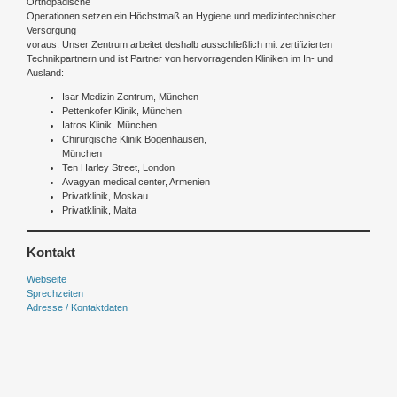
Orthopädische
Operationen setzen ein Höchstmaß an Hygiene und medizintechnischer
Versorgung
voraus. Unser Zentrum arbeitet deshalb ausschließlich mit zertifizierten
Technikpartnern und ist Partner von hervorragenden Kliniken im In- und
Ausland:
Isar Medizin Zentrum, München
Pettenkofer Klinik, München
Iatros Klinik, München
Chirurgische Klinik Bogenhausen,
München
Ten Harley Street, London
Avagyan medical center, Armenien
Privatklinik, Moskau
Privatklinik, Malta
Kontakt
Webseite
Sprechzeiten
Adresse / Kontaktdaten