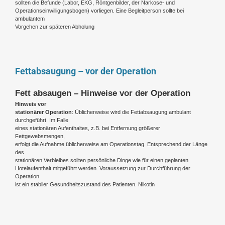
sollten die Befunde (Labor, EKG, Röntgenbilder, der Narkose- und
Operationseinwilligungsbogen) vorliegen. Eine Begleitperson sollte bei
ambulantem
Vorgehen zur späteren Abholung
Fettabsaugung – vor der Operation
Fett absaugen – Hinweise vor der Operation
Hinweis vor
stationärer Operation
: Üblicherweise wird die Fettabsaugung ambulant
durchgeführt. Im Falle
eines stationären Aufenthaltes, z.B. bei Entfernung größerer
Fettgewebsmengen,
erfolgt die Aufnahme üblicherweise am Operationstag. Entsprechend der Länge
des
stationären Verbleibes sollten persönliche Dinge wie für einen geplanten
Hotelaufenthalt mitgeführt werden. Voraussetzung zur Durchführung der
Operation
ist ein stabiler Gesundheitszustand des Patienten. Nikotin