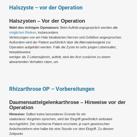
Halszyste – vor der Operation
Halszysten – Vor der Operation
Wahl des richtigen Operateurs:
Beim Aufklärungsgespräch werden alle
möglichen Risiken
, insbesondere
Verletzungen von am Hals lokalisierten Nerven und Gefäßen angesprochen.
Außerdem wird der Patient ausführlich über die Alternativlosigkeit zur
Operation aufgeklärt werden. Falls die Zyste im sehr jungen Lebensalter,
beispielsweise
weniger als 2 Lebensjahren, auftritt, wird der Arzt zunächst zu einem
abwartenden Verhalten raten, um
Rhizarthrose OP – Vorbereitungen
Daumensattelgelenkarthrose – Hinweise vor der
Operation
Hinweise:
Sollten keine besonderen Gründe für ein
stationäres Vorgehen sprechen, wird der Eingriff gewöhnlich ambulant
durchgeführt. Der nüchterne Patient erscheint, je nach gewünschter
Anästhesieform eine halbe bis eine Stunde vor dem Eingriff. Zu diesem
Zeitpunkt