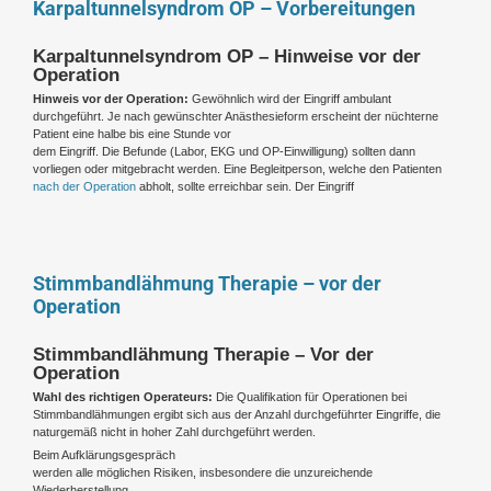
Karpaltunnelsyndrom OP – Vorbereitungen
Karpaltunnelsyndrom OP – Hinweise vor der
Operation
Hinweis vor der Operation:
Gewöhnlich wird der Eingriff ambulant
durchgeführt. Je nach gewünschter Anästhesieform erscheint der nüchterne
Patient eine halbe bis eine Stunde vor
dem Eingriff. Die Befunde (Labor, EKG und OP-Einwilligung) sollten dann
vorliegen oder mitgebracht werden. Eine Begleitperson, welche den Patienten
nach der Operation
abholt, sollte erreichbar sein. Der Eingriff
Stimmbandlähmung Therapie – vor der
Operation
Stimmbandlähmung Therapie – Vor der
Operation
Wahl des richtigen Operateurs:
Die Qualifikation für Operationen bei
Stimmbandlähmungen ergibt sich aus der Anzahl durchgeführter Eingriffe, die
naturgemäß nicht in hoher Zahl durchgeführt werden.
Beim Aufklärungsgespräch
werden alle möglichen Risiken, insbesondere die unzureichende
Wiederherstellung