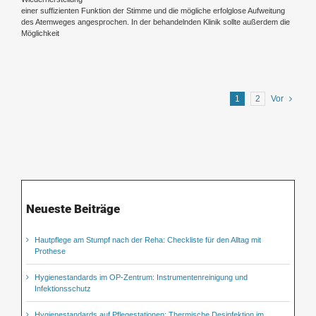
einer suffizienten Funktion der Stimme und die mögliche erfolglose Aufweitung
des Atemweges angesprochen. In der behandelnden Klinik sollte außerdem die
Möglichkeit
1
2
Vor
Neueste Beiträge
Hautpflege am Stumpf nach der Reha: Checkliste für den Alltag mit
Prothese
Hygienestandards im OP-Zentrum: Instrumentenreinigung und
Infektionsschutz
Hygienestandards auf Pflegestationen: Thermische Desinfektion im