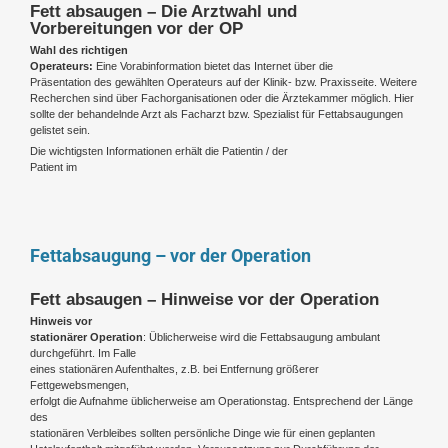
Fett absaugen – Die Arztwahl und
Vorbereitungen vor der OP
Wahl des richtigen
Operateurs:
Eine Vorabinformation bietet das Internet über die
Präsentation des gewählten Operateurs auf der Klinik- bzw. Praxisseite. Weitere
Recherchen sind über Fachorganisationen oder die Ärztekammer möglich. Hier
sollte der behandelnde Arzt als Facharzt bzw. Spezialist für Fettabsaugungen
gelistet sein.
Die wichtigsten Informationen erhält die Patientin / der
Patient im
Fettabsaugung – vor der Operation
Fett absaugen – Hinweise vor der Operation
Hinweis vor
stationärer Operation
: Üblicherweise wird die Fettabsaugung ambulant
durchgeführt. Im Falle
eines stationären Aufenthaltes, z.B. bei Entfernung größerer
Fettgewebsmengen,
erfolgt die Aufnahme üblicherweise am Operationstag. Entsprechend der Länge
des
stationären Verbleibes sollten persönliche Dinge wie für einen geplanten