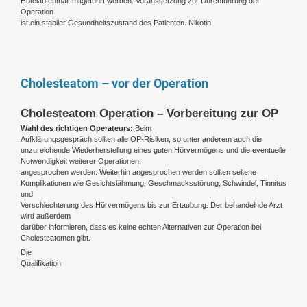
Hotelaufenthalt mitgeführt werden. Voraussetzung zur Durchführung der
Operation
ist ein stabiler Gesundheitszustand des Patienten. Nikotin
Cholesteatom – vor der Operation
Cholesteatom Operation – Vorbereitung zur OP
Wahl des richtigen Operateurs:
Beim
Aufklärungsgespräch sollten alle OP-Risiken, so unter anderem auch die
unzureichende Wiederherstellung eines guten Hörvermögens und die eventuelle
Notwendigkeit weiterer Operationen,
angesprochen werden. Weiterhin angesprochen werden sollten seltene
Komplikationen wie Gesichtslähmung, Geschmacksstörung, Schwindel, Tinnitus
und
Verschlechterung des Hörvermögens bis zur Ertaubung. Der behandelnde Arzt
wird außerdem
darüber informieren, dass es keine echten Alternativen zur Operation bei
Cholesteatomen gibt.
Die
Qualifikation