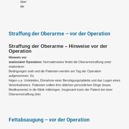
über
die
Straffung der Oberarme – vor der Operation
Straffung der Oberarme – Hinweise vor der
Operation
Hinweis vor
stationärer Operation:
Normalerweise findet die Oberarmstraffung unter
stationären
Bedingungen statt und die Patienten werden am Tag der Operation
aufgenommen. Es
folgen u.a. Umkleiden, Einnahme einer Beruhigungstablette und das Legen eines
Venenkatheters. Patienten sollten ihre üblichen persönlichen Dinge (bspw.
Medikamente) in die Klinik mitbringen. Insgesamt kann der Patient bei einer
Oberarmstraffung (inkl.
Fettabsaugung – vor der Operation