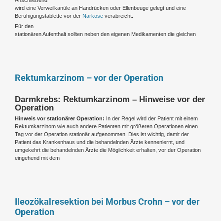
wird eine Verweilkanüle an Handrücken oder Ellenbeuge gelegt und eine
Beruhigungstablette vor der
Narkose
verabreicht.
Für den
stationären Aufenthalt sollten neben den eigenen Medikamenten die gleichen
Rektumkarzinom – vor der Operation
Darmkrebs: Rektumkarzinom – Hinweise vor der
Operation
Hinweis vor stationärer Operation:
In der Regel wird der Patient mit einem
Rektumkarzinom wie auch andere Patienten mit größeren Operationen einen
Tag vor der Operation stationär aufgenommen. Dies ist wichtig, damit der
Patient das Krankenhaus und die behandelnden Ärzte kennenlernt, und
umgekehrt die behandelnden Ärzte die Möglichkeit erhalten, vor der Operation
eingehend mit dem
Ileozökalresektion bei Morbus Crohn – vor der
Operation