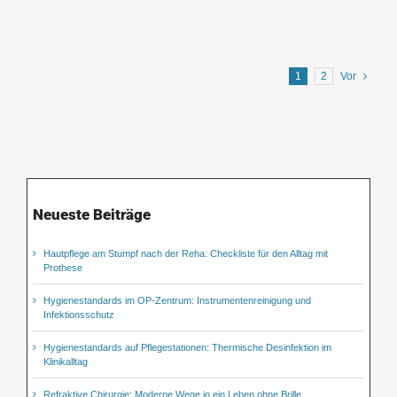
1
2
Vor
Neueste Beiträge
Hautpflege am Stumpf nach der Reha: Checkliste für den Alltag mit
Prothese
Hygienestandards im OP-Zentrum: Instrumentenreinigung und
Infektionsschutz
Hygienestandards auf Pflegestationen: Thermische Desinfektion im
Klinikalltag
Refraktive Chirurgie: Moderne Wege in ein Leben ohne Brille