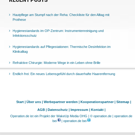
RECENT POSTS
Hautpflege am Stumpf nach der Reha: Checkliste für den Alltag mit
Prothese
Hygienestandards im OP-Zentrum: Instrumentenreinigung und
Infektionsschutz
Hygienestandards auf Pflegestationen: Thermische Desinfektion im
Klinikalltag
Refraktive Chirurgie: Moderne Wege in ein Leben ohne Brille
Endlich frei: Ein neues Lebensgefühl durch dauerhafte Haarentfernung
Start |
Über uns |
Werbepartner werden |
Kooperationspartner |
Sitemap |
AGB |
Datenschutz |
Impressum |
Kontakt |
Operation.de ist ein Projekt der WakeUp Media OHG | © operation.de | operation.de
bei
| operation.de bei