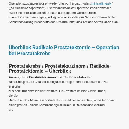
Operationszugang erfolgt entweder offen-chirurgisch oder „
minimalinvasiv
“
(„Schlüssellochoperation“). Die minimalinvasive Operation kann entweder
klassisch oder Roboter-unterstützt durchgeführt werden. Beim
offen-chirurgischen Zugang erfolgt ein ca. 9 cm langer Schnitt im Bereich der
Schambehaarung in der Mitte des Unterbauchs; dies hat den Vorteil, dass sich
Überblick Radikale Prostatektomie – Operation
bei Prostatakrebs
Prostatakrebs / Prostatakarzinom / Radikale
Prostatektomie – Überblick
Auszug:
Das
Prostatakarzinom
bzw. der
Prostatakrebs
ist der mit großem Abstand häufigste bösartige Tumor des Mannes. Es
entsteht
aus den Drüsenzellen der Prostata. Die Prostata ist eine kleine Drüse,
die die
Harnröhre des Mannes unterhalb der Harnblase wie ein Ring umschließt und
einen großen Teil der Samenflüssigkeit bildet. In Deutschland werden
pro