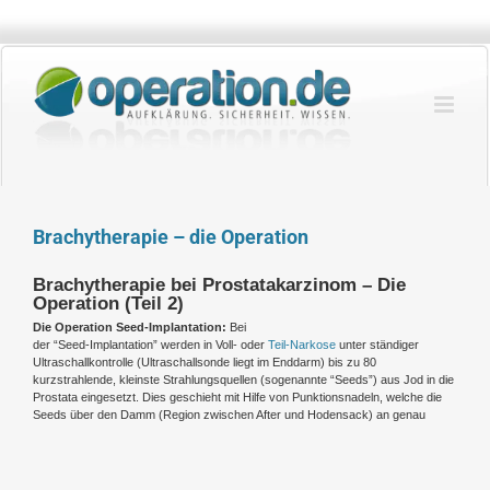
Zum
Inhalt
springen
Brachytherapie – die Operation
Brachytherapie bei Prostatakarzinom – Die
Operation (Teil 2)
Die Operation Seed-Implantation:
Bei
der “Seed-Implantation” werden in Voll- oder
Teil-Narkose
unter ständiger
Ultraschallkontrolle (Ultraschallsonde liegt im Enddarm) bis zu 80
kurzstrahlende, kleinste Strahlungsquellen (sogenannte “Seeds”) aus Jod in die
Prostata eingesetzt. Dies geschieht mit Hilfe von Punktionsnadeln, welche die
Seeds über den Damm (Region zwischen After und Hodensack) an genau