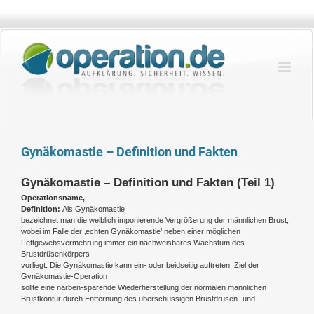
Zum
Inhalt
springen
Gynäkomastie – Definition und Fakten
Gynäkomastie – Definition und Fakten (Teil 1)
Operationsname,
Definition:
Als Gynäkomastie
bezeichnet man die weiblich imponierende Vergrößerung der männlichen Brust,
wobei im Falle der ‚echten Gynäkomastie’ neben einer möglichen
Fettgewebsvermehrung immer ein nachweisbares Wachstum des
Brustdrüsenkörpers
vorliegt. Die Gynäkomastie kann ein- oder beidseitig auftreten. Ziel der
Gynäkomastie-Operation
sollte eine narben-sparende Wiederherstellung der normalen männlichen
Brustkontur durch Entfernung des überschüssigen Brustdrüsen- und