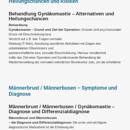
Heilungschancen und Risiken
Behandlung Gynäkomastie – Alternativen und
Heilungschancen
Behandlung
Gynäkomastie – Grund und Ziel der Operation:
Gründe
sind
psychosozialer
Druck mit Einschränkung bzw.
Verzicht auf z.B. das Tragen normaler
Kleidung (T-Shirt), Ausübung sportlicher Aktivitäten mit Zeigen des
unbekleideten Oberkörpers und
partnerschaftliche bzw. sexuelle Einschränkung. Hieraus resultierend
sollte das Ziel einer Operation und Gynäkomastie-Behandlung die
Wiederherstellung der normalen männlichen Brustkontur sein, um die erhebliche
Männerbrust / Männerbusen – Symptome und
Diagnose
Männerbrust / Männerbusen / Gynäkomastie –
Diagnose und Differenzialdiagnose
Männerbrust und Männerbusen
– die Diagnose und Differenzialdiagnose:
Die erste und wichtigste
diagnostische Maßnahme ist die Erhebung der