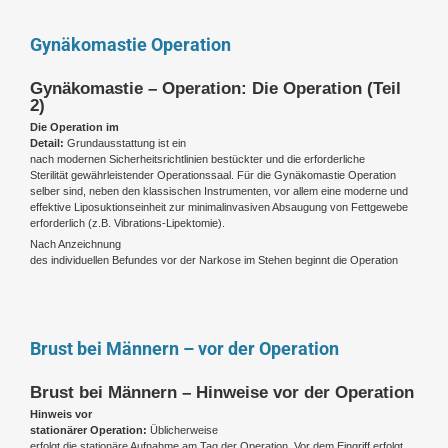
Gynäkomastie Operation
Gynäkomastie – Operation: Die Operation (Teil
2)
Die Operation im
Detail:
Grundausstattung ist ein
nach modernen Sicherheitsrichtlinien bestückter und die erforderliche
Sterilität gewährleistender Operationssaal. Für die Gynäkomastie Operation
selber sind, neben den klassischen Instrumenten, vor allem eine moderne und
effektive Liposuktionseinheit zur minimalinvasiven Absaugung von Fettgewebe
erforderlich (z.B. Vibrations-Lipektomie).
Nach Anzeichnung
des individuellen Befundes vor der Narkose im Stehen beginnt die Operation
Brust bei Männern – vor der Operation
Brust bei Männern – Hinweise vor der Operation
Hinweis vor
stationärer Operation:
Üblicherweise
erfolgt die stationäre Aufnahme am Tag der Operation. Vor dem Eingriff erfolgt