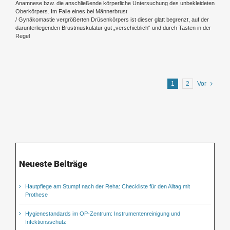
Anamnese bzw. die anschließende körperliche Untersuchung des unbekleideten
Oberkörpers. Im Falle eines bei Männerbrust
/ Gynäkomastie vergrößerten Drüsenkörpers ist dieser glatt begrenzt, auf der
darunterliegenden Brustmuskulatur gut „verschieblich“ und durch Tasten in der
Regel
1
2
Vor
Neueste Beiträge
Hautpflege am Stumpf nach der Reha: Checkliste für den Alltag mit
Prothese
Hygienestandards im OP-Zentrum: Instrumentenreinigung und
Infektionsschutz