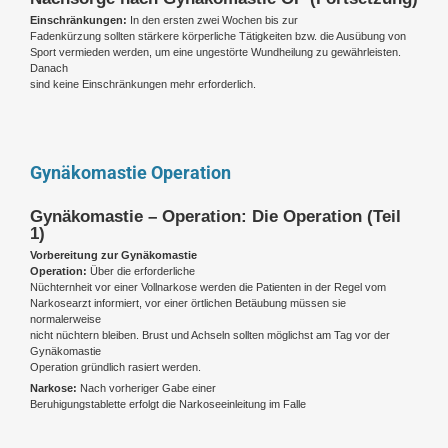
Einschränkungen:
In den ersten zwei Wochen bis zur
Fadenkürzung sollten stärkere körperliche Tätigkeiten bzw. die Ausübung von
Sport vermieden werden, um eine ungestörte Wundheilung zu gewährleisten.
Danach
sind keine Einschränkungen mehr erforderlich.
Gynäkomastie Operation
Gynäkomastie – Operation: Die Operation (Teil
1)
Vorbereitung zur Gynäkomastie
Operation:
Über die erforderliche
Nüchternheit vor einer Vollnarkose werden die Patienten in der Regel vom
Narkosearzt informiert, vor einer örtlichen Betäubung müssen sie
normalerweise
nicht nüchtern bleiben. Brust und Achseln sollten möglichst am Tag vor der
Gynäkomastie
Operation gründlich rasiert werden.
Narkose:
Nach vorheriger Gabe einer
Beruhigungstablette erfolgt die Narkoseeinleitung im Falle