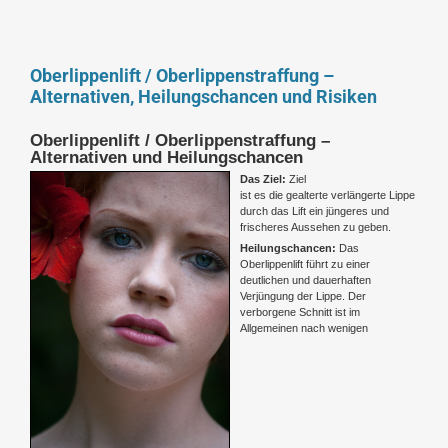
Oberlippenlift / Oberlippenstraffung –
Alternativen, Heilungschancen und Risiken
Oberlippenlift / Oberlippenstraffung –
Alternativen und Heilungschancen
Das Ziel:
Ziel
ist es die gealterte verlängerte Lippe
durch das Lift ein jüngeres und
frischeres Aussehen zu geben.
Heilungschancen:
Das
Oberlippenlift führt zu einer
deutlichen und dauerhaften
Verjüngung der Lippe. Der
verborgene Schnitt ist im
Allgemeinen nach wenigen