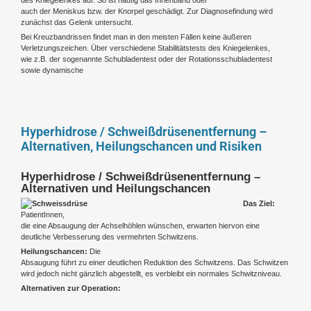
auch der Meniskus bzw. der Knorpel geschädigt. Zur Diagnosefindung wird
zunächst das Gelenk untersucht.
Bei Kreuzbandrissen findet man in den meisten Fällen keine äußeren
Verletzungszeichen. Über verschiedene Stabilitätstests des Kniegelenkes,
wie z.B. der sogenannte Schubladentest oder der Rotationsschubladentest
sowie dynamische
Hyperhidrose / Schweißdrüsenentfernung –
Alternativen, Heilungschancen und Risiken
Hyperhidrose / Schweißdrüsenentfernung –
Alternativen und Heilungschancen
Das Ziel:
PatientInnen,
die eine Absaugung der Achselhöhlen wünschen, erwarten hiervon eine
deutliche Verbesserung des vermehrten Schwitzens.
Heilungschancen:
Die
Absaugung führt zu einer deutlichen Reduktion des Schwitzens. Das Schwitzen
wird jedoch nicht gänzlich abgestellt, es verbleibt ein normales Schwitzniveau.
Alternativen zur Operation: