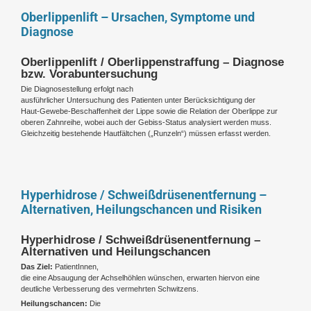
Oberlippenlift – Ursachen, Symptome und
Diagnose
Oberlippenlift / Oberlippenstraffung – Diagnose
bzw. Vorabuntersuchung
Die Diagnosestellung erfolgt nach
ausführlicher Untersuchung des Patienten unter Berücksichtigung der
Haut-Gewebe-Beschaffenheit der Lippe sowie die Relation der Oberlippe zur
oberen Zahnreihe, wobei auch der Gebiss-Status analysiert werden muss.
Gleichzeitig bestehende Hautfältchen („Runzeln“) müssen erfasst werden.
Hyperhidrose / Schweißdrüsenentfernung –
Alternativen, Heilungschancen und Risiken
Hyperhidrose / Schweißdrüsenentfernung –
Alternativen und Heilungschancen
Das Ziel:
PatientInnen,
die eine Absaugung der Achselhöhlen wünschen, erwarten hiervon eine
deutliche Verbesserung des vermehrten Schwitzens.
Heilungschancen:
Die