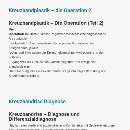
Kreuzbandplastik – die Operation 2
Kreuzbandplastik – Die Operation (Teil 2)
Die
Operation im Detail:
In aller Regel wird zunächst eine diagnostische
Arthroskopie
durchgeführt. Über zwei kleine Stiche an der Vorderseite des
Kniegelenkes, jeweils
rechts und links neben der Kniescheibensehne, wird operiert. In den
äußeren
Zugang wird die Optik in das Gelenk eingeführt. Es erfolgt eine
standardisierte
Untersuchung aller Gelenkabschnitte bei gleichzeitiger Betastung und
Stabilitätsüberprüfung
Kreuzbandriss Diagnose
Kreuzbandriss – Diagnose und
Differenzialdiagnose
Häufig treten vordere Kreuzbandrisse in Kombination mit Begleitverletzungen
des Kniegelenkes auf. So ist häufig das Innenband oder