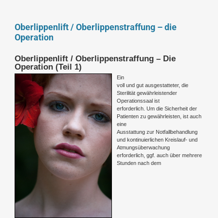
Oberlippenlift / Oberlippenstraffung – die
Operation
Oberlippenlift / Oberlippenstraffung – Die
Operation (Teil 1)
Ein
voll und gut ausgestatteter, die
Sterilität gewährleistender
Operationssaal ist
erforderlich. Um die Sicherheit der
Patienten zu gewährleisten, ist auch
eine
Ausstattung zur Notfallbehandlung
und kontinuierlichen Kreislauf- und
Atmungsüberwachung
erforderlich, ggf. auch über mehrere
Stunden nach dem