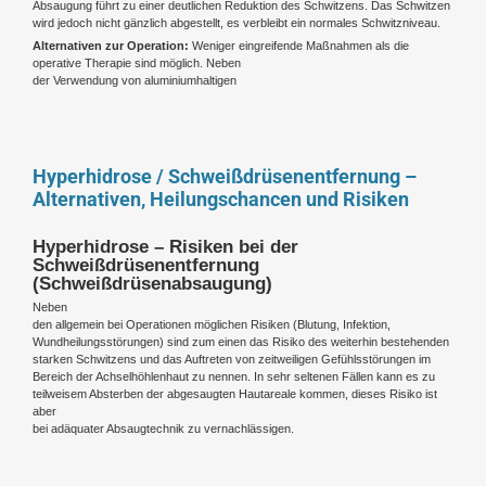
Absaugung führt zu einer deutlichen Reduktion des Schwitzens. Das Schwitzen
wird jedoch nicht gänzlich abgestellt, es verbleibt ein normales Schwitzniveau.
Alternativen zur Operation:
Weniger eingreifende Maßnahmen als die
operative Therapie sind möglich. Neben
der Verwendung von aluminiumhaltigen
Hyperhidrose / Schweißdrüsenentfernung –
Alternativen, Heilungschancen und Risiken
Hyperhidrose – Risiken bei der
Schweißdrüsenentfernung
(Schweißdrüsenabsaugung)
Neben
den allgemein bei Operationen möglichen Risiken (Blutung, Infektion,
Wundheilungsstörungen) sind zum einen das Risiko des weiterhin bestehenden
starken Schwitzens und das Auftreten von zeitweiligen Gefühlsstörungen im
Bereich der Achselhöhlenhaut zu nennen. In sehr seltenen Fällen kann es zu
teilweisem Absterben der abgesaugten Hautareale kommen, dieses Risiko ist
aber
bei adäquater Absaugtechnik zu vernachlässigen.