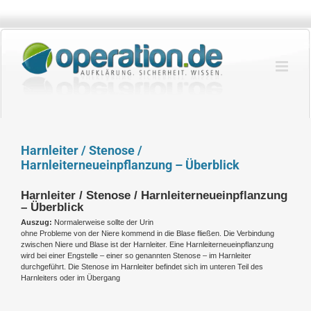
Zum
Inhalt
springen
Harnleiter / Stenose /
Harnleiterneueinpflanzung – Überblick
Harnleiter / Stenose / Harnleiterneueinpflanzung
– Überblick
Auszug:
Normalerweise sollte der Urin
ohne Probleme von der Niere kommend in die Blase fließen. Die Verbindung
zwischen Niere und Blase ist der Harnleiter. Eine Harnleiterneueinpflanzung
wird bei einer Engstelle – einer so genannten Stenose – im Harnleiter
durchgeführt. Die Stenose im Harnleiter befindet sich im unteren Teil des
Harnleiters oder im Übergang