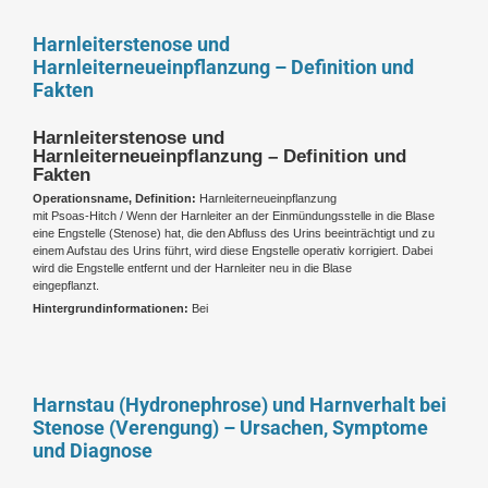
Harnleiterstenose und
Harnleiterneueinpflanzung – Definition und
Fakten
Harnleiterstenose und
Harnleiterneueinpflanzung – Definition und
Fakten
Operationsname, Definition:
Harnleiterneueinpflanzung
mit Psoas-Hitch / Wenn der Harnleiter an der Einmündungsstelle in die Blase
eine Engstelle (Stenose) hat, die den Abfluss des Urins beeinträchtigt und zu
einem Aufstau des Urins führt, wird diese Engstelle operativ korrigiert. Dabei
wird die Engstelle entfernt und der Harnleiter neu in die Blase
eingepflanzt.
Hintergrundinformationen:
Bei
Harnstau (Hydronephrose) und Harnverhalt bei
Stenose (Verengung) – Ursachen, Symptome
und Diagnose