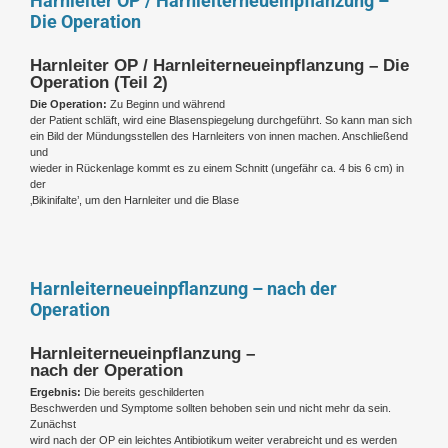
Harnleiter OP / Harnleiterneueinpflanzung –
Die Operation
Harnleiter OP / Harnleiterneueinpflanzung – Die
Operation (Teil 2)
Die Operation:
Zu Beginn und während
der Patient schläft, wird eine Blasenspiegelung durchgeführt. So kann man sich
ein Bild der Mündungsstellen des Harnleiters von innen machen. Anschließend
und
wieder in Rückenlage kommt es zu einem Schnitt (ungefähr ca. 4 bis 6 cm) in
der
‚Bikinifalte’, um den Harnleiter und die Blase
Harnleiterneueinpflanzung – nach der
Operation
Harnleiterneueinpflanzung –
nach der Operation
Ergebnis:
Die bereits geschilderten
Beschwerden und Symptome sollten behoben sein und nicht mehr da sein.
Zunächst
wird nach der OP ein leichtes Antibiotikum weiter verabreicht und es werden