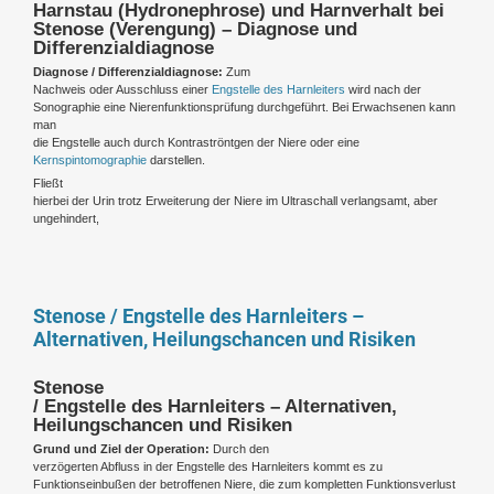
Harnstau (Hydronephrose) und Harnverhalt bei
Stenose (Verengung) – Diagnose und
Differenzialdiagnose
Diagnose / Differenzialdiagnose:
Zum
Nachweis oder Ausschluss einer
Engstelle des Harnleiters
wird nach der
Sonographie eine Nierenfunktionsprüfung durchgeführt. Bei Erwachsenen kann
man
die Engstelle auch durch Kontraströntgen der Niere oder eine
Kernspintomographie
darstellen.
Fließt
hierbei der Urin trotz Erweiterung der Niere im Ultraschall verlangsamt, aber
ungehindert,
Stenose / Engstelle des Harnleiters –
Alternativen, Heilungschancen und Risiken
Stenose
/ Engstelle des Harnleiters – Alternativen,
Heilungschancen und Risiken
Grund und Ziel der Operation:
Durch den
verzögerten Abfluss in der Engstelle des Harnleiters kommt es zu
Funktionseinbußen der betroffenen Niere, die zum kompletten Funktionsverlust