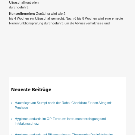
Ultraschallkontrollen
durchgeführt.
Kontrolltermine:
Zunächst wird alle 2
bis 4 Wochen ein Ultraschall gemacht. Nach 6 bis 8 Wochen wird eine erneute
Nierenfunktionsprüfung durchgeführt, um die Abflussverhältnisse und
Neueste Beiträge
Hautpflege am Stumpf nach der Reha: Checkliste für den Alltag mit
Prothese
Hygienestandards im OP-Zentrum: Instrumentenreinigung und
Infektionsschutz
Hygienestandards auf Pflegestationen: Thermische Desinfektion im