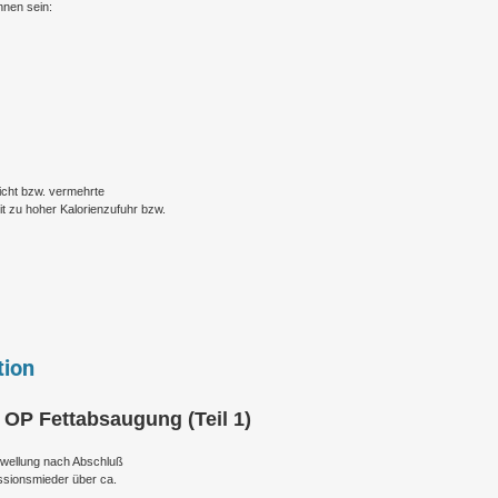
nnen sein:
icht bzw. vermehrte
t zu hoher Kalorienzufuhr bzw.
tion
 OP Fettabsaugung (Teil 1)
wellung nach Abschluß
ssionsmieder über ca.