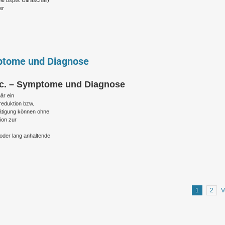
e bspw. Ultraschall)
er
ptome und Diagnose
tc. – Symptome und Diagnose
är ein
reduktion bzw.
tätigung können ohne
tion zur
oder lang anhaltende
1
2
V