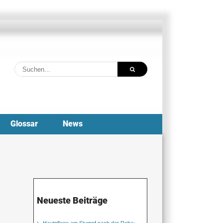
Suche
nach:
Glossar
News
Neueste Beiträge
Hautpflege am Stumpf nach der Reha: