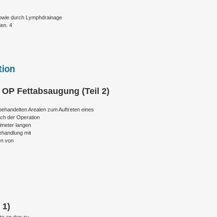
owie durch Lymphdrainage
en. 4
tion
 OP Fettabsaugung (Teil 2)
behandelten Arealen zum Auftreten eines
h der Operation
limeter langen
ehandlung mit
en von
 1)