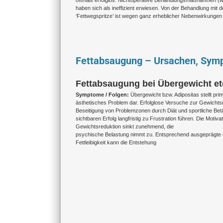
oftmals erfolglos. Nichtoperative Behandlungsmaßnahmen (wi
haben sich als ineffizient erwiesen. Von der Behandlung mit d
‘Fettwegspritze’ ist wegen ganz erheblicher Nebenwirkungen
Fettabsaugung – Ursachen, Sym
Fettabsaugung bei Übergewicht e
Symptome / Folgen:
Übergewicht bzw. Adipositas stellt prim
ästhetisches Problem dar. Erfolglose Versuche zur Gewichts
Beseitigung von Problemzonen durch Diät und sportliche Be
sichtbaren Erfolg langfristig zu Frustration führen. Die Motiva
Gewichtsreduktion sinkt zunehmend, die
psychische Belastung nimmt zu. Entsprechend ausgeprägte 
Fettleibigkeit kann die Entstehung