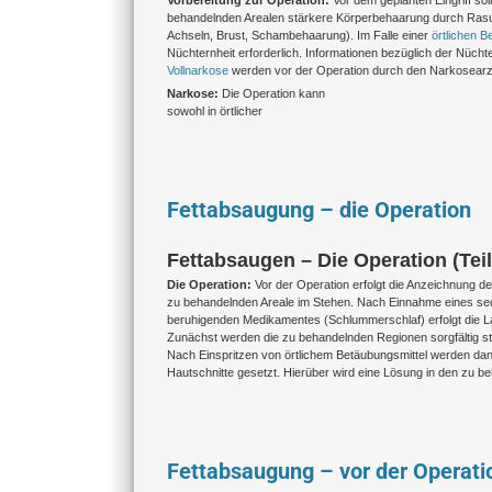
Vorbereitung zur Operation:
Vor dem geplanten Eingriff sol
behandelnden Arealen stärkere Körperbehaarung durch Rasur
Achseln, Brust, Schambehaarung). Im Falle einer
örtlichen 
Nüchternheit erforderlich. Informationen bezüglich der Nüchte
Vollnarkose
werden vor der Operation durch den Narkosearzt 
Narkose:
Die Operation
kann
sowohl in örtlicher
Fettabsaugung – die Operation
Fettabsaugen – Die Operation (Teil
Die Operation:
Vor der Operation erfolgt die Anzeichnung de
zu behandelnden Areale im Stehen. Nach Einnahme eines se
beruhigenden Medikamentes (Schlummerschlaf) erfolgt die 
Zunächst werden die zu behandelnden Regionen sorgfältig s
Nach Einspritzen von örtlichem Betäubungsmittel werden da
Hautschnitte gesetzt. Hierüber wird eine Lösung in den zu b
Fettabsaugung – vor der Operati