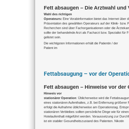
Fett absaugen – Die Arztwahl und
Wahl des richtigen
Operateurs:
Eine Vorabinformation bietet das Internet über d
Präsentation des gewählten Operateurs auf der Klinik- bzw. P
Recherchen sind über Fachorganisationen oder die Ärztekam
sollte der behandelnde Arzt als Facharzt bzw. Spezialist für
gelistet sein.
Die wichtigsten Informationen erhält die Patientin / der
Patient im
Fettabsaugung – vor der Operati
Fett absaugen – Hinweise vor der 
Hinweis vor
stationärer Operation
: Üblicherweise wird die Fettabsaugun
eines stationären Aufenthaltes, z.B. bei Entfernung größere
erfolgt die Aufnahme üblicherweise am Operationstag. Ents
stationären Verbleibes sollten persönliche Dinge wie für eine
Hotelaufenthalt mitgeführt werden. Voraussetzung zur Durch
ist ein stabiler Gesundheitszustand des Patienten. Nikotin