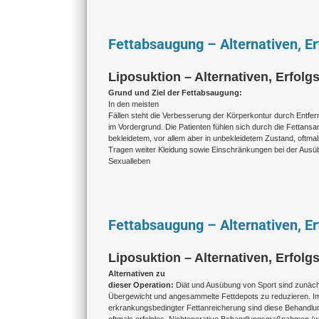
Fettabsaugung – Alternativen, Er
Liposuktion – Alternativen, Erfolgs
Grund und Ziel der Fettabsaugung:
In den meisten
Fällen steht die Verbesserung der Körperkontur durch Entf
im Vordergrund. Die Patienten fühlen sich durch die Fettans
bekleidetem, vor allem aber in unbekleidetem Zustand, oftma
Tragen weiter Kleidung sowie Einschränkungen bei der Ausü
Sexualleben
Fettabsaugung – Alternativen, Er
Liposuktion – Alternativen, Erfolgs
Alternativen zu
dieser Operation:
Diät und Ausübung von Sport sind zunächs
Übergewicht und angesammelte Fettdepots zu reduzieren. Im
erkrankungsbedingter Fettanreicherung sind diese Behandlun