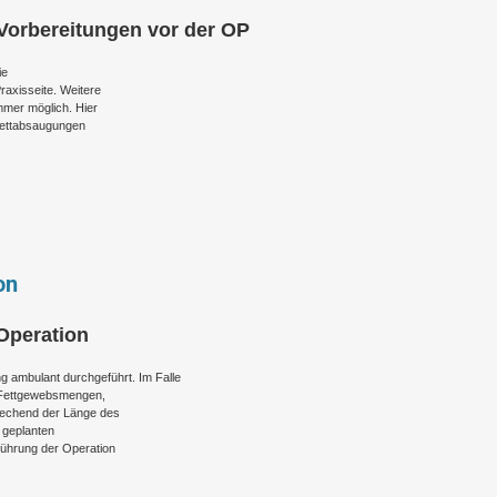
 Vorbereitungen vor der OP
ie
raxisseite. Weitere
mer möglich. Hier
 Fettabsaugungen
on
Operation
g ambulant durchgeführt. Im Falle
r Fettgewebsmengen,
prechend der Länge des
n geplanten
führung der Operation