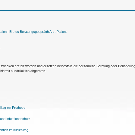
tion |
Erstes Beratungsgespräch Arzt-Patient
t
nszwecken erstellt worden und ersetzen keinesfalls die persönliche Beratung oder Behandlu
hiermit ausdrücklich abgeraten.
ltag mit Prothese
und Infektionsschutz
tion im Klinikalltag