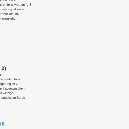
lte an den zu
 entfernt werden (z.B.
Betäubung
ist keine
rnheit etc. bei
mitgeteilt.
 2)
r
dierenden bzw.
Lagerung im OP.
teril abgewaschen.
nn winzige
ehandelnden Bereich
on