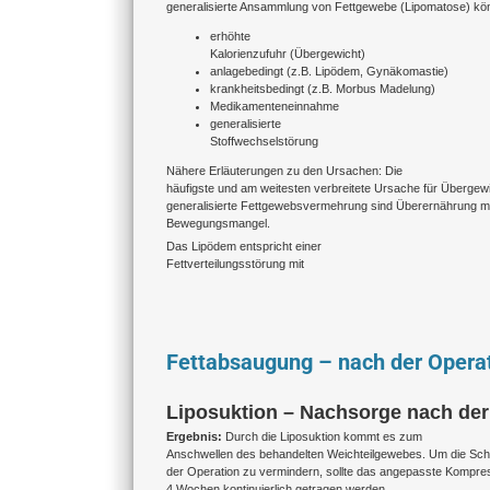
generalisierte Ansammlung von Fettgewebe (Lipomatose) kö
erhöhte
Kalorienzufuhr (Übergewicht)
anlagebedingt (z.B. Lipödem, Gynäkomastie)
krankheitsbedingt (z.B. Morbus Madelung)
Medikamenteneinnahme
generalisierte
Stoffwechselstörung
Nähere Erläuterungen zu den Ursachen: Die
häufigste und am weitesten verbreitete Ursache für Übergew
generalisierte Fettgewebsvermehrung sind Überernährung mi
Bewegungsmangel.
Das Lipödem entspricht einer
Fettverteilungsstörung mit
Fettabsaugung – nach der Opera
Liposuktion – Nachsorge nach der
Ergebnis:
Durch die Liposuktion kommt es zum
Anschwellen des behandelten Weichteilgewebes. Um die Sch
der Operation zu vermindern, sollte das angepasste Kompre
4 Wochen kontinuierlich getragen werden.