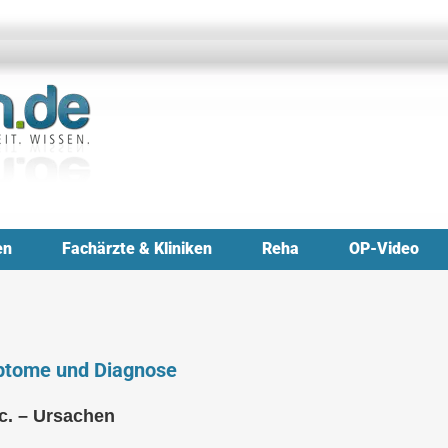
en
Fachärzte & Kliniken
Reha
OP-Video
ptome und Diagnose
c. – Ursachen