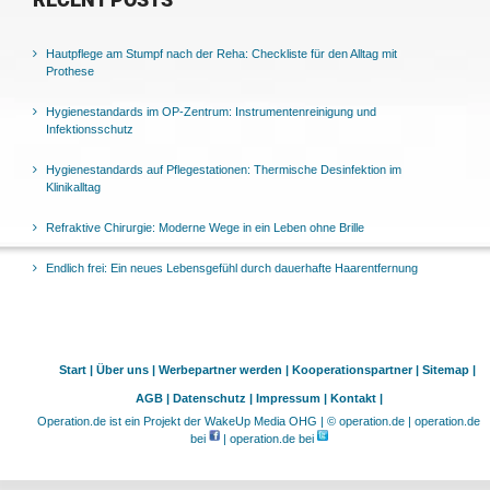
RECENT POSTS
Hautpflege am Stumpf nach der Reha: Checkliste für den Alltag mit
Prothese
Hygienestandards im OP-Zentrum: Instrumentenreinigung und
Infektionsschutz
Hygienestandards auf Pflegestationen: Thermische Desinfektion im
Klinikalltag
Refraktive Chirurgie: Moderne Wege in ein Leben ohne Brille
Endlich frei: Ein neues Lebensgefühl durch dauerhafte Haarentfernung
Start |
Über uns |
Werbepartner werden |
Kooperationspartner |
Sitemap |
AGB |
Datenschutz |
Impressum |
Kontakt |
Operation.de ist ein Projekt der WakeUp Media OHG | © operation.de | operation.de
bei
| operation.de bei