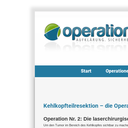
Zum
Inhalt
springen
Start
Operation
Kehlkopfteilresektion – die Oper
Operation Nr. 2: Die laserchirurgis
Um den Tumor im Bereich des Kehlkopfes sichtbar zu machen