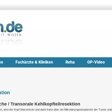
en
Fachärzte & Kliniken
Reha
OP-Video
ation
che / Transorale Kehlkopfteilresektion
, wird der Kopf überstreckt und dann kann über ein Mikrolaryngoskopierohr der Tumor unt