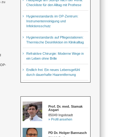
s zu
Checkliste für den Alltag mit Prothese
Hygienestandards im OP-Zentrum:
Instrumentenreinigung und
Infektionsschutz
Hygienestandards auf Pflegestationen:
Thermische Desinfektion im Klinikalltag
Refraktive Chirurgie: Moderne Wege in
d
ein Leben ohne Brille
n OP-
Endlich frei: Ein neues Lebensgefühl
durch dauerhafte Haarentfernung
Prof. Dr. med. Siamak
Asgari
85049 Ingolstadt
» Profil ansehen
PD Dr. Holger Bannasch