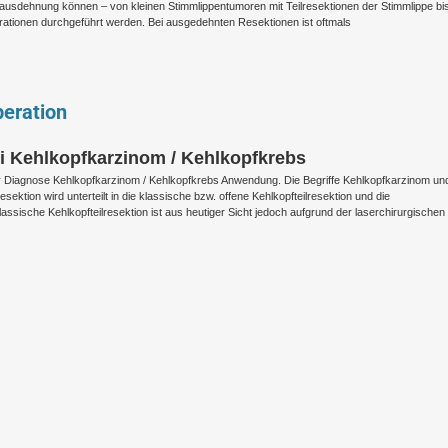
usdehnung können – von kleinen Stimmlippentumoren mit Teilresektionen der Stimmlippe bi
ationen durchgeführt werden. Bei ausgedehnten Resektionen ist oftmals
peration
ei Kehlkopfkarzinom / Kehlkopfkrebs
der Diagnose Kehlkopfkarzinom / Kehlkopfkrebs Anwendung. Die Begriffe Kehlkopfkarzinom un
ektion wird unterteilt in die klassische bzw. offene Kehlkopfteilresektion und die
klassische Kehlkopfteilresektion ist aus heutiger Sicht jedoch aufgrund der laserchirurgische