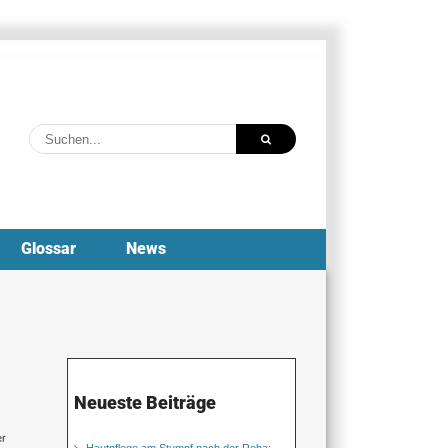
Suche
nach:
Glossar
News
Neueste Beiträge
er
Hautpflege am Stumpf nach der Reha: