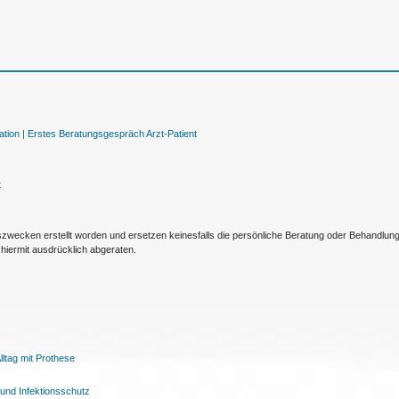
tion |
Erstes Beratungsgespräch Arzt-Patient
t
nszwecken erstellt worden und ersetzen keinesfalls die persönliche Beratung oder Behandlu
hiermit ausdrücklich abgeraten.
ltag mit Prothese
und Infektionsschutz