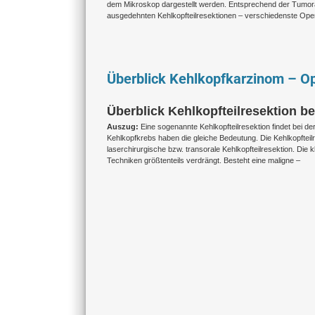
dem Mikroskop dargestellt werden. Entsprechend der Tumora
ausgedehnten Kehlkopfteilresektionen – verschiedenste Oper
Überblick Kehlkopfkarzinom – O
Überblick Kehlkopfteilresektion b
Auszug:
Eine sogenannte Kehlkopfteilresektion findet bei 
Kehlkopfkrebs haben die gleiche Bedeutung. Die Kehlkopfteilres
laserchirurgische bzw. transorale Kehlkopfteilresektion. Die 
Techniken größtenteils verdrängt. Besteht eine maligne –