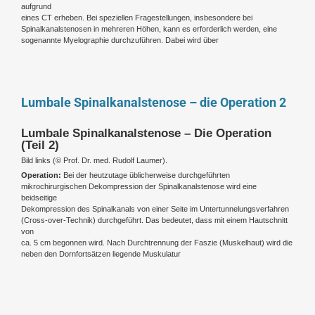
aufgrund
eines CT erheben. Bei speziellen Fragestellungen, insbesondere bei
Spinalkanalstenosen in mehreren Höhen, kann es erforderlich werden, eine
sogenannte Myelographie durchzuführen. Dabei wird über
Lumbale Spinalkanalstenose – die Operation 2
Lumbale Spinalkanalstenose – Die Operation
(Teil 2)
Bild links (
©
Prof. Dr. med. Rudolf Laumer).
Operation:
Bei der heutzutage üblicherweise durchgeführten
mikrochirurgischen Dekompression der Spinalkanalstenose wird eine
beidseitige
Dekompression des Spinalkanals von einer Seite im Untertunnelungsverfahren
(Cross-over-Technik) durchgeführt. Das bedeutet, dass mit einem Hautschnitt
von
ca. 5 cm begonnen wird. Nach Durchtrennung der Faszie (Muskelhaut) wird die
neben den Dornfortsätzen liegende Muskulatur