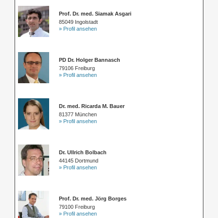
Prof. Dr. med. Siamak Asgari
85049 Ingolstadt
» Profil ansehen
PD Dr. Holger Bannasch
79106 Freiburg
» Profil ansehen
Dr. med. Ricarda M. Bauer
81377 München
» Profil ansehen
Dr. Ullrich Bolbach
44145 Dortmund
» Profil ansehen
Prof. Dr. med. Jörg Borges
79100 Freiburg
» Profil ansehen