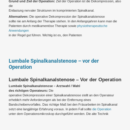
Grund und Ziel der Operation:
Ziel der Operation ist die Dekompression, also
die
Entlastung nervaler Strukturen im komprimierten Spinalkanal.
Alternativen:
Die operative Dekompression der Spinalkanalstenose
sollte nie am Anfang der Therapie stehen. In den Anfangsjahren kann man die
Patienten durch medikamentöse Therapie sowie
physiotherapeutische
Anwendungen
in der Regel gut führen. Wichtig ist es, den Patienten
Lumbale Spinalkanalstenose – vor der
Operation
Lumbale Spinalkanalstenose – Vor der Operation
Lumbale Spinalkanalstenose – Arztwahl / Wahl
des richtigen Operateurs:
Die
operative Dekompression einer Spinalkanalstenose stellt an den Operateur
erheblich mehr Anforderungen als bei der Entfernung eines
Bandscheibenvorfalles. Das richtige Maß bei den Fräsarbeiten im Spinalkanal
setzt eine langjährige Erfahrung voraus. In jedem Fall sollte
die Operation
unter dem Operationsmikroskop durchgeführt werden. Die alte Technik