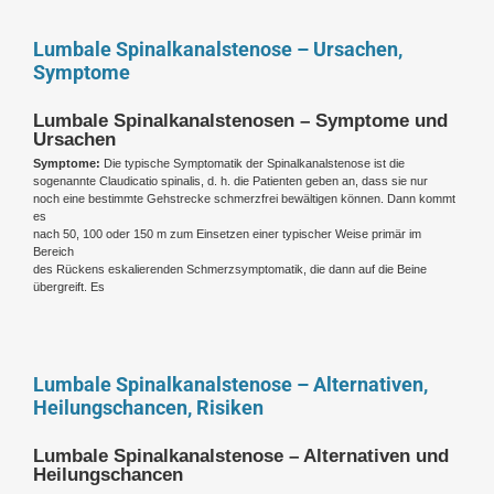
Lumbale Spinalkanalstenose – Ursachen,
Symptome
Lumbale Spinalkanalstenosen – Symptome und
Ursachen
Symptome:
Die typische Symptomatik der Spinalkanalstenose ist die
sogenannte Claudicatio spinalis, d. h. die Patienten geben an, dass sie nur
noch eine bestimmte Gehstrecke schmerzfrei bewältigen können. Dann kommt
es
nach 50, 100 oder 150 m zum Einsetzen einer typischer Weise primär im
Bereich
des Rückens eskalierenden Schmerzsymptomatik, die dann auf die Beine
übergreift. Es
Lumbale Spinalkanalstenose – Alternativen,
Heilungschancen, Risiken
Lumbale Spinalkanalstenose – Alternativen und
Heilungschancen