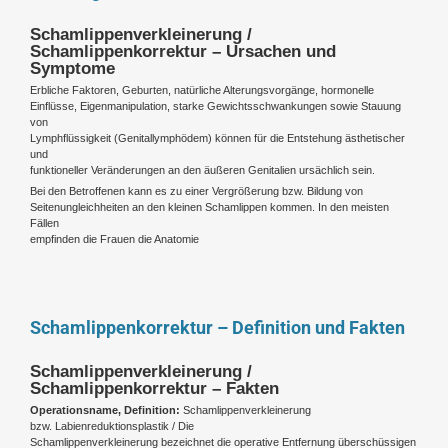
Schamlippenverkleinerung /
Schamlippenkorrektur – Ursachen und
Symptome
Erbliche Faktoren, Geburten, natürliche Alterungsvorgänge, hormonelle
Einflüsse, Eigenmanipulation, starke Gewichtsschwankungen sowie Stauung
von
Lymphflüssigkeit (Genitallymphödem) können für die Entstehung ästhetischer
und
funktioneller Veränderungen an den äußeren Genitalien ursächlich sein.
Bei den Betroffenen kann es zu einer Vergrößerung bzw. Bildung von
Seitenungleichheiten an den kleinen Schamlippen kommen. In den meisten
Fällen
empfinden die Frauen die Anatomie
Schamlippenkorrektur – Definition und Fakten
Schamlippenverkleinerung /
Schamlippenkorrektur – Fakten
Operationsname, Definition:
Schamlippenverkleinerung
bzw. Labienreduktionsplastik /
Die
Schamlippenverkleinerung bezeichnet die operative Entfernung überschüssigen