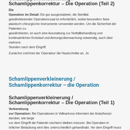
Schamlippenkorrektur – Die Operation (Teil 2)
Die
Operation im Detail:
Ein gut ausgestatteter, die Sterilität
gewährleistender Operationssaal ist erforderlich, wobei besonders feine
plastisch-chirurgische Instrumente verwendet werden. Um die Sicherheit der
Patienten zu
gewährleisten, ist auch eine Ausstattung zur Notfallbehandlung und
kontinuierlichen Kreislauf und Atmungsüberwachung notwendig, auch über
mehrere
Stunden nach dem Eingriff.
Zunächst zeichnet der Operateur die Hautschnitte an. Je
Schamlippenverkleinerung /
Schamlippenkorrektur – die Operation
Schamlippenverkleinerung /
Schamlippenkorrektur – Die Operation (Teil 1)
Vorbereitung
zur Operation:
Bei Operationen in Vollnarkose informiert der Anästhesist
darüber, wie lange
vor dem Eingriff die Patientin nüchtern bleiben müssen. Bei Operation in
örtlicher Betäubung wird dies unterschiedlich gehandhabt. Vor dem Eingriff muss