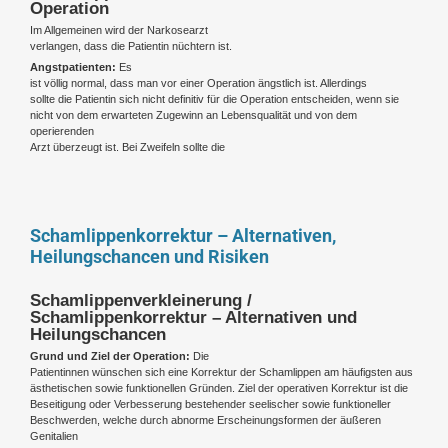
Operation
Im Allgemeinen wird der Narkosearzt
verlangen, dass die Patientin nüchtern ist.
Angstpatienten:
Es
ist völlig normal, dass man vor einer Operation ängstlich ist. Allerdings
sollte die Patientin sich nicht definitiv für die Operation entscheiden, wenn sie
nicht von dem erwarteten Zugewinn an Lebensqualität und von dem
operierenden
Arzt überzeugt ist. Bei Zweifeln sollte die
Schamlippenkorrektur – Alternativen,
Heilungschancen und Risiken
Schamlippenverkleinerung /
Schamlippenkorrektur – Alternativen und
Heilungschancen
Grund und Ziel der Operation:
Die
Patientinnen wünschen sich eine Korrektur der Schamlippen am häufigsten aus
ästhetischen sowie funktionellen Gründen. Ziel der operativen Korrektur ist die
Beseitigung oder Verbesserung bestehender seelischer sowie funktioneller
Beschwerden, welche durch abnorme Erscheinungsformen der äußeren
Genitalien