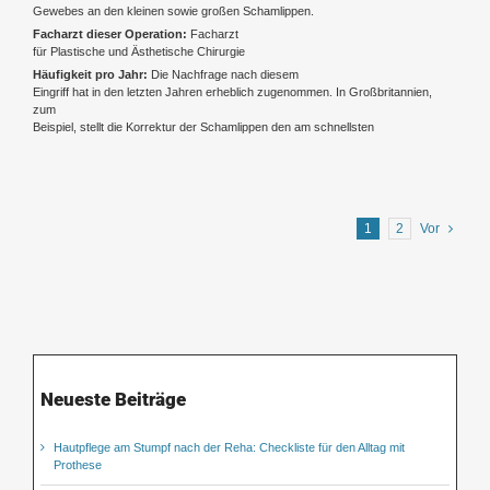
Gewebes an den kleinen sowie großen Schamlippen.
Facharzt dieser Operation:
Facharzt
für Plastische und Ästhetische Chirurgie
Häufigkeit pro Jahr:
Die Nachfrage nach diesem
Eingriff hat in den letzten Jahren erheblich zugenommen. In Großbritannien,
zum
Beispiel, stellt die Korrektur der Schamlippen den am schnellsten
1
2
Vor
Neueste Beiträge
Hautpflege am Stumpf nach der Reha: Checkliste für den Alltag mit
Prothese