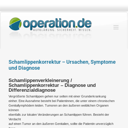
Zum
Inhalt
springen
Schamlippenkorrektur – Ursachen, Symptome
und Diagnose
Schamlippenverkleinerung /
Schamlippenkorrektur – Diagnose und
Differenzialdiagnose
Vergrößerte Schamlippen gehen nur selten mit einer Grunderkrankung
einher. Eine Ausnahme besteht bei Patientinnen, die unter einem chronischen
Genitallymphödem leiden. Tumoren an den äußeren weiblichen Organen
können
ebenfalls zur lokalen Veränderungen an Schamlippen führen. Besteht der
Verdacht
auf einen Tumor an den äußeren Genitalien, sollte die Patientin unverzüglich