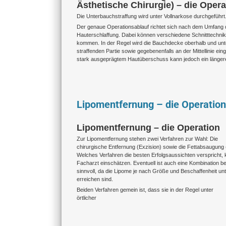
Ästhetische Chirurgie) – die Opera
Die Unterbauchstraffung wird unter Vollnarkose durchgeführt
Der genaue Operationsablauf richtet sich nach dem Umfang 
Hauterschlaffung. Dabei können verschiedene Schnitttechni
kommen. In der Regel wird die Bauchdecke oberhalb und unt
straffenden Partie sowie gegebenenfalls an der Mittellinie ein
stark ausgeprägtem Hautüberschuss kann jedoch ein längere
Lipomentfernung – die Operation
Lipomentfernung – die Operation
Zur Lipomentfernung stehen zwei Verfahren zur Wahl: Die
chirurgische Entfernung (Exzision) sowie die Fettabsaugung 
Welches Verfahren die besten Erfolgsaussichten verspricht, 
Facharzt einschätzen. Eventuell ist auch eine Kombination be
sinnvoll, da die Lipome je nach Größe und Beschaffenheit unt
erreichen sind.
Beiden Verfahren gemein ist, dass sie in der Regel unter
örtlicher