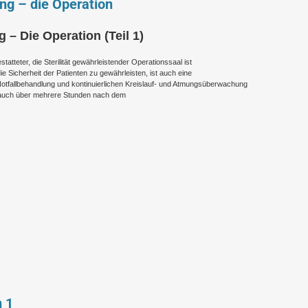
ung – die Operation
g – Die Operation (Teil 1)
statteter, die Sterilität gewährleistender Operationssaal ist
ie Sicherheit der Patienten zu gewährleisten, ist auch eine
Notfallbehandlung und kontinuierlichen Kreislauf- und Atmungsüberwachung
f. auch über mehrere Stunden nach dem
n 1