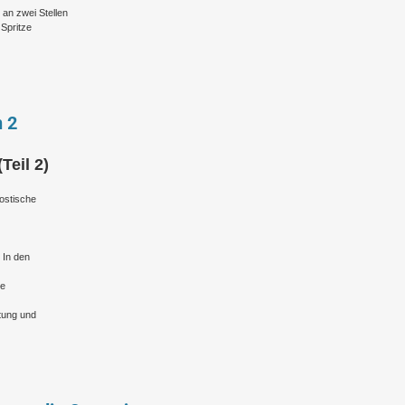
 an zwei Stellen
 Spritze
n 2
Teil 2)
nostische
 In den
ne
stung und