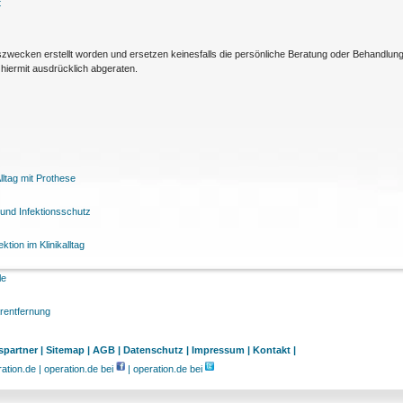
t
nszwecken erstellt worden und ersetzen keinesfalls die persönliche Beratung oder Behandlu
hiermit ausdrücklich abgeraten.
ltag mit Prothese
und Infektionsschutz
tion im Klinikalltag
le
arentfernung
partner |
Sitemap |
AGB |
Datenschutz |
Impressum |
Kontakt |
tion.de | operation.de bei
| operation.de bei