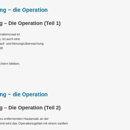
ung – die Operation
g – Die Operation (Teil 1)
rationssaal ist
, ist auch eine
islauf- und Atmungsüberwachung
ff.
chtern bleiben,
ung – die Operation
g – Die Operation (Teil 2)
 zu entfernenden Hautareals an der
end wird das Operationsgebiet mit einem sanften