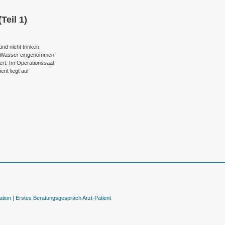
Teil 1)
nd nicht trinken.
k Wasser eingenommen
ert. Im Operationssaal
ent liegt auf
tion |
Erstes Beratungsgespräch Arzt-Patient