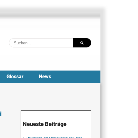
Suche
nach:
Glossar
News
d
Neueste Beiträge
Hautpflege am Stumpf nach der Reha: