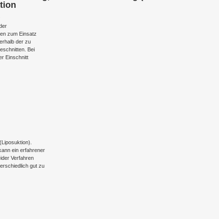
tion
.
der
ken zum Einsatz
erhalb der zu
geschnitten. Bei
r Einschnitt
(Liposuktion).
kann ein erfahrener
ider Verfahren
erschiedlich gut zu