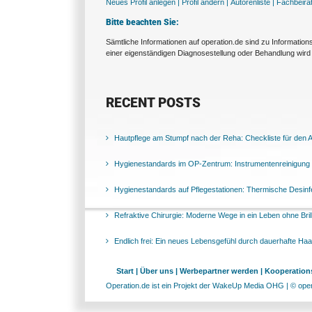
Neues Profil anlegen |
Profil ändern |
Autorenliste |
Fachbeira
Bitte beachten Sie:
Sämtliche Informationen auf operation.de sind zu Informatio
einer eigenständigen Diagnosestellung oder Behandlung wird 
RECENT POSTS
Hautpflege am Stumpf nach der Reha: Checkliste für den Al
Hygienestandards im OP-Zentrum: Instrumentenreinigung 
Hygienestandards auf Pflegestationen: Thermische Desinfek
Refraktive Chirurgie: Moderne Wege in ein Leben ohne Bril
Endlich frei: Ein neues Lebensgefühl durch dauerhafte Ha
Start |
Über uns |
Werbepartner werden |
Kooperations
Operation.de ist ein Projekt der WakeUp Media OHG | © opera