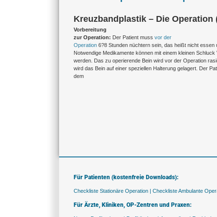
Kreuzbandplastik – Die Operation (
Vorbereitung
zur Operation:
Der Patient muss
vor der
Operation
6?8 Stunden nüchtern sein, das heißt nicht essen u
Notwendige Medikamente können mit einem kleinen Schluc
werden. Das zu operierende Bein wird vor der Operation rasi
wird das Bein auf einer speziellen Halterung gelagert. Der Pati
dem
Für Patienten (kostenfreie Downloads):
Checkliste Stationäre Operation |
Checkliste Ambulante Opera
Für Ärzte, Kliniken, OP-Zentren und Praxen: