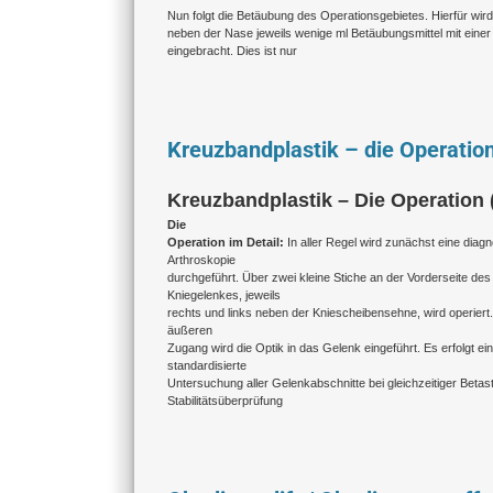
Nun folgt die Betäubung des Operationsgebietes. Hierfür wird
neben der Nase jeweils wenige ml Betäubungsmittel mit einer
eingebracht. Dies ist nur
Kreuzbandplastik – die Operatio
Kreuzbandplastik – Die Operation (
Die
Operation im Detail:
In aller Regel wird zunächst eine diag
Arthroskopie
durchgeführt. Über zwei kleine Stiche an der Vorderseite des
Kniegelenkes, jeweils
rechts und links neben der Kniescheibensehne, wird operiert.
äußeren
Zugang wird die Optik in das Gelenk eingeführt. Es erfolgt ei
standardisierte
Untersuchung aller Gelenkabschnitte bei gleichzeitiger Beta
Stabilitätsüberprüfung