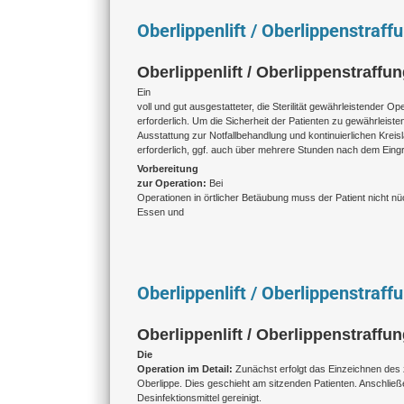
Oberlippenlift / Oberlippenstraff
Oberlippenlift / Oberlippenstraffun
Ein
voll und gut ausgestatteter, die Sterilität gewährleistender Ope
erforderlich. Um die Sicherheit der Patienten zu gewährleisten
Ausstattung zur Notfallbehandlung und kontinuierlichen Kre
erforderlich, ggf. auch über mehrere Stunden nach dem Eingri
Vorbereitung
zur Operation:
Bei
Operationen in örtlicher Betäubung muss der Patient nicht nü
Essen und
Oberlippenlift / Oberlippenstraff
Oberlippenlift / Oberlippenstraffun
Die
Operation im Detail:
Zunächst erfolgt das Einzeichnen des
Oberlippe. Dies geschieht am sitzenden Patienten. Anschließ
Desinfektionsmittel gereinigt.