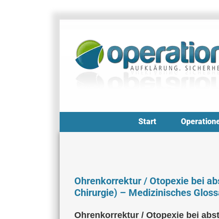
Zum
Inhalt
springen
Start
Operation
Ohrenkorrektur / Otopexie bei a
Chirurgie) – Medizinisches Gloss
Ohrenkorrektur / Otopexie bei abs