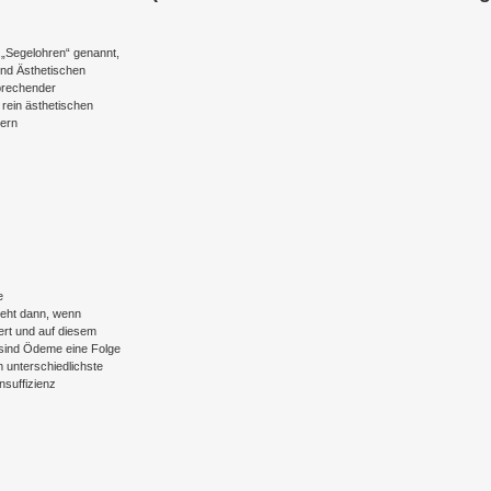
„Segelohren“ genannt,
und Ästhetischen
prechender
 rein ästhetischen
dern
e
steht dann, wenn
ert und auf diesem
 sind Ödeme eine Folge
 unterschiedlichste
nsuffizienz