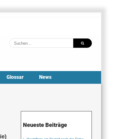
Suche
nach:
Glossar
News
Neueste Beiträge
ie)
Hautpflege am Stumpf nach der Reha: