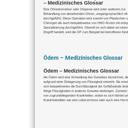
– Medizinisches Glossar
Eine Ohrenkorrektur oder Otopexie wird unter anderem zur
Behandlung von abstehenden Ohren, umgangssprachlich oft 
durchgeführt. Diese Operation wird sowohl von Plastischen 
Chirurgen als auch beispielsweise von HNO-Ärzten mit ents
Spezialisierung durchgeführt. Obwohl es sich dabei um einen
Eingriff handelt, wird die OP zum Beispiel bei betroffenen Kin
Ödem – Medizinisches Glossar
Ödem – Medizinisches Glossar
Als Ödem wird eine Schwellung des Gewebes bezeichnet, di
aufgrund einer Einlagerung von Flüssigkeit entsteht. Sie ent
sich beispielsweise die Durchlässigkeit der Gefäßwände änd
Wege Flüssigkeiten in anderes Gewebe eindringen. Zumeist
von zugrundeliegenden Krankheiten, wobei es sich hierbei um
Krankheitsbilder wie eine Leberzirrhose oder auch eine Herzi